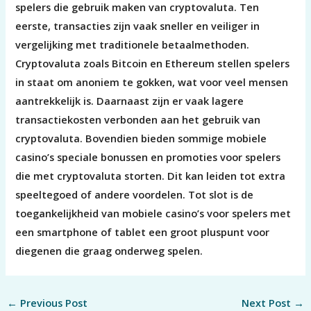
spelers die gebruik maken van cryptovaluta. Ten
eerste, transacties zijn vaak sneller en veiliger in
vergelijking met traditionele betaalmethoden.
Cryptovaluta zoals Bitcoin en Ethereum stellen spelers
in staat om anoniem te gokken, wat voor veel mensen
aantrekkelijk is. Daarnaast zijn er vaak lagere
transactiekosten verbonden aan het gebruik van
cryptovaluta. Bovendien bieden sommige mobiele
casino’s speciale bonussen en promoties voor spelers
die met cryptovaluta storten. Dit kan leiden tot extra
speeltegoed of andere voordelen. Tot slot is de
toegankelijkheid van mobiele casino’s voor spelers met
een smartphone of tablet een groot pluspunt voor
diegenen die graag onderweg spelen.
←
Previous Post
Next Post
→