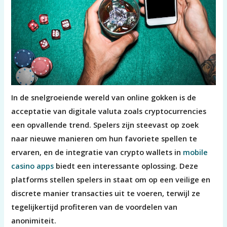
In de snelgroeiende wereld van online gokken is de
acceptatie van digitale valuta zoals cryptocurrencies
een opvallende trend. Spelers zijn steevast op zoek
naar nieuwe manieren om hun favoriete spellen te
ervaren, en de integratie van crypto wallets in
mobile
casino apps
biedt een interessante oplossing. Deze
platforms stellen spelers in staat om op een veilige en
discrete manier transacties uit te voeren, terwijl ze
tegelijkertijd profiteren van de voordelen van
anonimiteit.