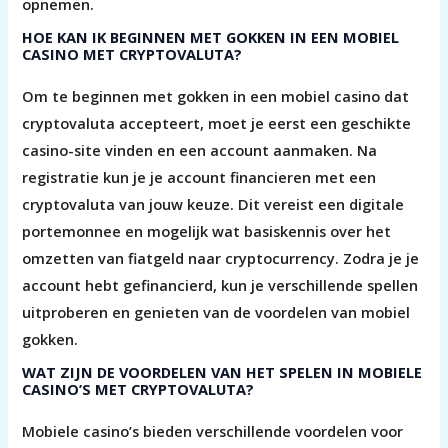
opnemen.
HOE KAN IK BEGINNEN MET GOKKEN IN EEN MOBIEL
CASINO MET CRYPTOVALUTA?
Om te beginnen met gokken in een mobiel casino dat
cryptovaluta accepteert, moet je eerst een geschikte
casino-site vinden en een account aanmaken. Na
registratie kun je je account financieren met een
cryptovaluta van jouw keuze. Dit vereist een digitale
portemonnee en mogelijk wat basiskennis over het
omzetten van fiatgeld naar cryptocurrency. Zodra je je
account hebt gefinancierd, kun je verschillende spellen
uitproberen en genieten van de voordelen van mobiel
gokken.
WAT ZIJN DE VOORDELEN VAN HET SPELEN IN MOBIELE
CASINO’S MET CRYPTOVALUTA?
Mobiele casino’s bieden verschillende voordelen voor