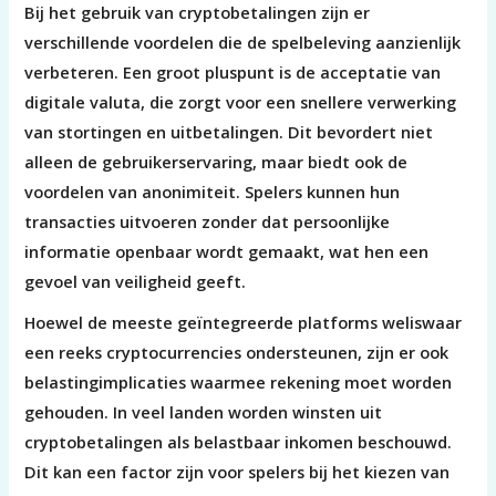
Bij het gebruik van cryptobetalingen zijn er
verschillende voordelen die de spelbeleving aanzienlijk
verbeteren. Een groot pluspunt is de acceptatie van
digitale valuta, die zorgt voor een snellere verwerking
van stortingen en uitbetalingen. Dit bevordert niet
alleen de gebruikerservaring, maar biedt ook de
voordelen van anonimiteit. Spelers kunnen hun
transacties uitvoeren zonder dat persoonlijke
informatie openbaar wordt gemaakt, wat hen een
gevoel van veiligheid geeft.
Hoewel de meeste geïntegreerde platforms weliswaar
een reeks cryptocurrencies ondersteunen, zijn er ook
belastingimplicaties waarmee rekening moet worden
gehouden. In veel landen worden winsten uit
cryptobetalingen als belastbaar inkomen beschouwd.
Dit kan een factor zijn voor spelers bij het kiezen van