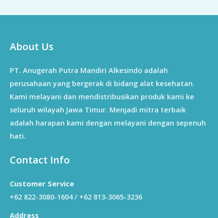
About Us
PT. Anugerah Putra Mandiri Alkesindo adalah
perusahaan yang bergerak di bidang alat kesehatan.
Kami melayani dan mendistribusikan produk kami ke
seluruh wilayah Jawa Timur. Menjadi mitra terbaik
adalah harapan kami dengan melayani dengan sepenuh
hati.
Contact Info
Customer Service
+62 822-3080-1604 / +62 813-3065-3236
Address