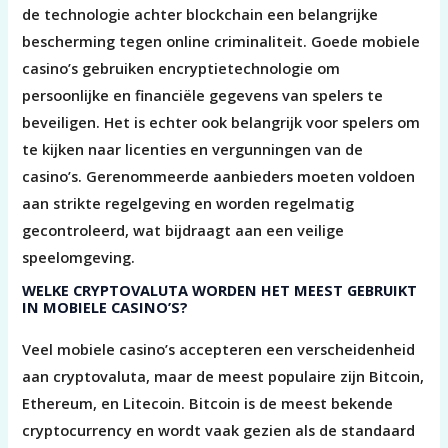
de technologie achter blockchain een belangrijke
bescherming tegen online criminaliteit. Goede mobiele
casino’s gebruiken encryptietechnologie om
persoonlijke en financiële gegevens van spelers te
beveiligen. Het is echter ook belangrijk voor spelers om
te kijken naar licenties en vergunningen van de
casino’s. Gerenommeerde aanbieders moeten voldoen
aan strikte regelgeving en worden regelmatig
gecontroleerd, wat bijdraagt aan een veilige
speelomgeving.
WELKE CRYPTOVALUTA WORDEN HET MEEST GEBRUIKT
IN MOBIELE CASINO’S?
Veel mobiele casino’s accepteren een verscheidenheid
aan cryptovaluta, maar de meest populaire zijn Bitcoin,
Ethereum, en Litecoin. Bitcoin is de meest bekende
cryptocurrency en wordt vaak gezien als de standaard