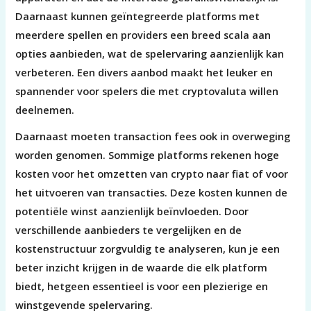
Daarnaast kunnen geïntegreerde platforms met
meerdere spellen en providers een breed scala aan
opties aanbieden, wat de spelervaring aanzienlijk kan
verbeteren. Een divers aanbod maakt het leuker en
spannender voor spelers die met cryptovaluta willen
deelnemen.
Daarnaast moeten transaction fees ook in overweging
worden genomen. Sommige platforms rekenen hoge
kosten voor het omzetten van crypto naar fiat of voor
het uitvoeren van transacties. Deze kosten kunnen de
potentiële winst aanzienlijk beïnvloeden. Door
verschillende aanbieders te vergelijken en de
kostenstructuur zorgvuldig te analyseren, kun je een
beter inzicht krijgen in de waarde die elk platform
biedt, hetgeen essentieel is voor een plezierige en
winstgevende spelervaring.