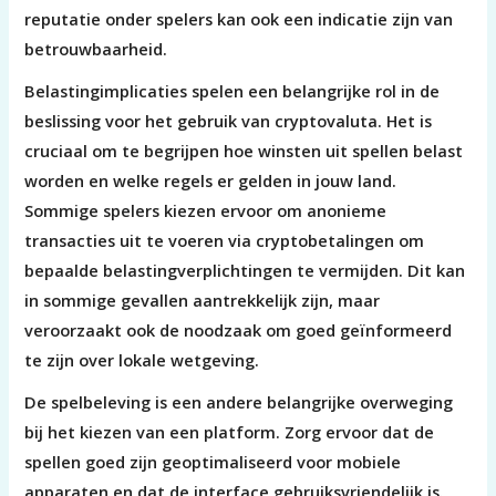
reputatie onder spelers kan ook een indicatie zijn van
betrouwbaarheid.
Belastingimplicaties spelen een belangrijke rol in de
beslissing voor het gebruik van cryptovaluta. Het is
cruciaal om te begrijpen hoe winsten uit spellen belast
worden en welke regels er gelden in jouw land.
Sommige spelers kiezen ervoor om anonieme
transacties uit te voeren via cryptobetalingen om
bepaalde belastingverplichtingen te vermijden. Dit kan
in sommige gevallen aantrekkelijk zijn, maar
veroorzaakt ook de noodzaak om goed geïnformeerd
te zijn over lokale wetgeving.
De spelbeleving is een andere belangrijke overweging
bij het kiezen van een platform. Zorg ervoor dat de
spellen goed zijn geoptimaliseerd voor mobiele
apparaten en dat de interface gebruiksvriendelijk is.