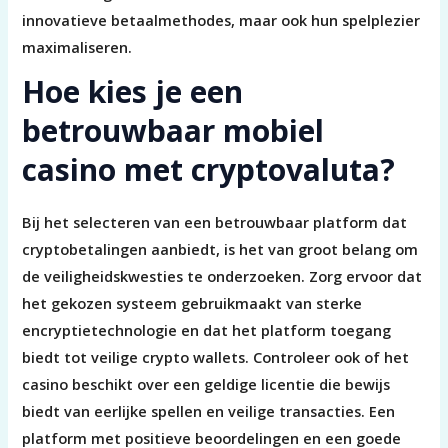
innovatieve betaalmethodes, maar ook hun spelplezier
maximaliseren.
Hoe kies je een
betrouwbaar mobiel
casino met cryptovaluta?
Bij het selecteren van een betrouwbaar platform dat
cryptobetalingen aanbiedt, is het van groot belang om
de veiligheidskwesties te onderzoeken. Zorg ervoor dat
het gekozen systeem gebruikmaakt van sterke
encryptietechnologie en dat het platform toegang
biedt tot veilige crypto wallets. Controleer ook of het
casino beschikt over een geldige licentie die bewijs
biedt van eerlijke spellen en veilige transacties. Een
platform met positieve beoordelingen en een goede