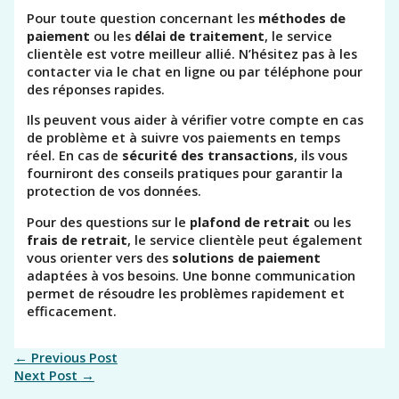
Pour toute question concernant les
méthodes de
paiement
ou les
délai de traitement
, le service
clientèle est votre meilleur allié. N’hésitez pas à les
contacter via le chat en ligne ou par téléphone pour
des réponses rapides.
Ils peuvent vous aider à vérifier votre compte en cas
de problème et à suivre vos paiements en temps
réel. En cas de
sécurité des transactions
, ils vous
fourniront des conseils pratiques pour garantir la
protection de vos données.
Pour des questions sur le
plafond de retrait
ou les
frais de retrait
, le service clientèle peut également
vous orienter vers des
solutions de paiement
adaptées à vos besoins. Une bonne communication
permet de résoudre les problèmes rapidement et
efficacement.
←
Previous Post
Next Post
→