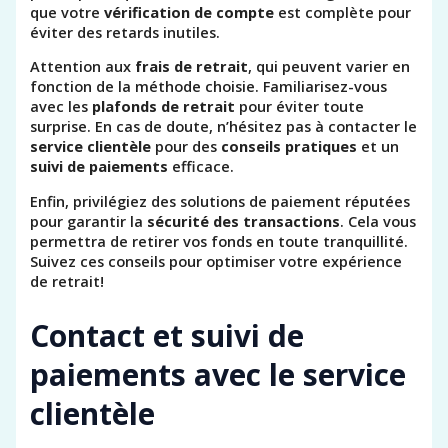
que votre
vérification de compte
est complète pour
éviter des retards inutiles.
Attention aux
frais de retrait
, qui peuvent varier en
fonction de la méthode choisie. Familiarisez-vous
avec les
plafonds de retrait
pour éviter toute
surprise. En cas de doute, n’hésitez pas à contacter le
service clientèle
pour des
conseils pratiques
et un
suivi de paiements
efficace.
Enfin, privilégiez des solutions de paiement réputées
pour garantir la
sécurité des transactions
. Cela vous
permettra de retirer vos fonds en toute tranquillité.
Suivez ces conseils pour optimiser votre expérience
de retrait!
Contact et suivi de
paiements avec le service
clientèle