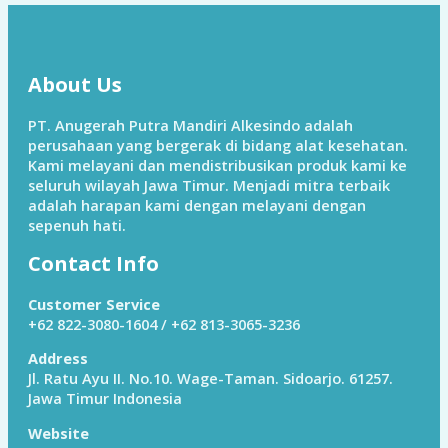
About Us
PT. Anugerah Putra Mandiri Alkesindo adalah
perusahaan yang bergerak di bidang alat kesehatan.
Kami melayani dan mendistribusikan produk kami ke
seluruh wilayah Jawa Timur. Menjadi mitra terbaik
adalah harapan kami dengan melayani dengan
sepenuh hati.
Contact Info
Customer Service
+62 822-3080-1604 / +62 813-3065-3236
Address
Jl. Ratu Ayu II. No.10. Wage-Taman. Sidoarjo. 61257.
Jawa Timur Indonesia
Website