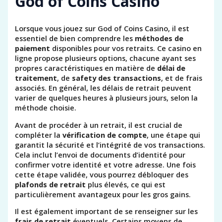
God of Coins Casino
Lorsque vous jouez sur God of Coins Casino, il est
essentiel de bien comprendre les
méthodes de
paiement
disponibles pour vos retraits. Ce casino en
ligne propose plusieurs options, chacune ayant ses
propres caractéristiques en matière de
délai de
traitement
, de
safety des transactions
, et de frais
associés. En général, les délais de retrait peuvent
varier de quelques heures à plusieurs jours, selon la
méthode choisie.
Avant de procéder à un retrait, il est crucial de
compléter la
vérification de compte
, une étape qui
garantit la sécurité et l’intégrité de vos transactions.
Cela inclut l’envoi de documents d’identité pour
confirmer votre identité et votre adresse. Une fois
cette étape validée, vous pourrez débloquer des
plafonds de retrait
plus élevés, ce qui est
particulièrement avantageux pour les gros gains.
Il est également important de se renseigner sur les
frais de retrait
éventuels. Certains moyens de