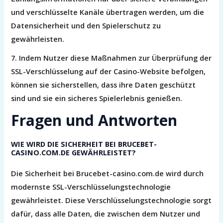
und verschlüsselte Kanäle übertragen werden, um die
Datensicherheit und den Spielerschutz zu
gewährleisten.
7. Indem Nutzer diese Maßnahmen zur Überprüfung der
SSL-Verschlüsselung auf der Casino-Website befolgen,
können sie sicherstellen, dass ihre Daten geschützt
sind und sie ein sicheres Spielerlebnis genießen.
Fragen und Antworten
WIE WIRD DIE SICHERHEIT BEI BRUCEBET-
CASINO.COM.DE GEWÄHRLEISTET?
Die Sicherheit bei Brucebet-casino.com.de wird durch
modernste SSL-Verschlüsselungstechnologie
gewährleistet. Diese Verschlüsselungstechnologie sorgt
dafür, dass alle Daten, die zwischen dem Nutzer und