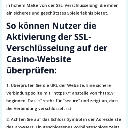
in hohem Maße von der SSL-Verschlüsselung, die ihnen
ein sicheres und geschütztes Spielerlebnis bietet.
So können Nutzer die
Aktivierung der SSL-
Verschlüsselung auf der
Casino-Website
überprüfen:
1. Überprüfen Sie die URL der Website. Eine sichere
Verbindung sollte mit “https://” anstelle von “http://”
beginnen. Das “s” steht für “secure” und zeigt an, dass
die Verbindung verschlüsselt ist.
2. Achten Sie auf das Schloss-Symbol in der Adressleiste
des Browsers. Ein geschlossenes Vorhängeschloss zeigt