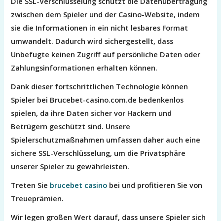
Die SSL-Verschlüsselung schützt die Datenübertragung
zwischen dem Spieler und der Casino-Website, indem
sie die Informationen in ein nicht lesbares Format
umwandelt. Dadurch wird sichergestellt, dass
Unbefugte keinen Zugriff auf persönliche Daten oder
Zahlungsinformationen erhalten können.
Dank dieser fortschrittlichen Technologie können
Spieler bei Brucebet-casino.com.de bedenkenlos
spielen, da ihre Daten sicher vor Hackern und
Betrügern geschützt sind. Unsere
Spielerschutzmaßnahmen umfassen daher auch eine
sichere SSL-Verschlüsselung, um die Privatsphäre
unserer Spieler zu gewährleisten.
Treten Sie
brucebet casino
bei und profitieren Sie von
Treueprämien.
Wir legen großen Wert darauf, dass unsere Spieler sich