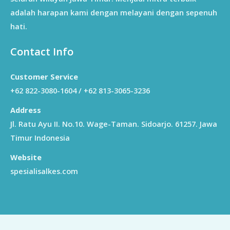
adalah harapan kami dengan melayani dengan sepenuh
hati.
Contact Info
Customer Service
+62 822-3080-1604 / +62 813-3065-3236
Address
Jl. Ratu Ayu II. No.10. Wage-Taman. Sidoarjo. 61257. Jawa
Timur Indonesia
Website
spesialisalkes.com