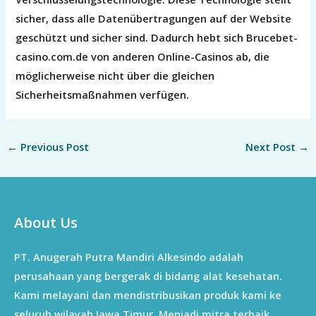
sicher, dass alle Datenübertragungen auf der Website
geschützt und sicher sind. Dadurch hebt sich Brucebet-
casino.com.de von anderen Online-Casinos ab, die
möglicherweise nicht über die gleichen
Sicherheitsmaßnahmen verfügen.
←
Previous Post
Next Post
→
About Us
PT. Anugerah Putra Mandiri Alkesindo adalah
perusahaan yang bergerak di bidang alat kesehatan.
Kami melayani dan mendistribusikan produk kami ke
seluruh wilayah Jawa Timur. Menjadi mitra terbaik