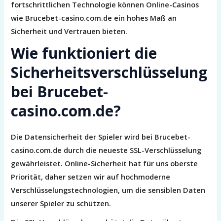
fortschrittlichen Technologie können Online-Casinos
wie Brucebet-casino.com.de ein hohes Maß an
Sicherheit und Vertrauen bieten.
Wie funktioniert die
Sicherheitsverschlüsselung
bei Brucebet-
casino.com.de?
Die Datensicherheit der Spieler wird bei Brucebet-
casino.com.de durch die neueste SSL-Verschlüsselung
gewährleistet. Online-Sicherheit hat für uns oberste
Priorität, daher setzen wir auf hochmoderne
Verschlüsselungstechnologien, um die sensiblen Daten
unserer Spieler zu schützen.