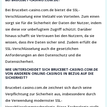
Bei Brucebet-casino.com.de bietet die SSL-
Verschlüsselung eine Vielzahl von Vorteilen. Zum einen
sorgt sie für die Sicherheit der Daten der Nutzer, indem
sie diese vor unbefugtem Zugriff schützt. Darüber
hinaus schafft sie Vertrauen bei den Nutzern, da sie
wissen, dass ihre Daten sicher sind. Zudem erfüllt die
SSL-Verschlüsselung auch die gesetzlichen
Anforderungen an den Datenschutz und die
Datensicherheit.
WIE UNTERSCHEIDET SICH BRUCEBET-CASINO.COM.DE
VON ANDEREN ONLINE-CASINOS IN BEZUG AUF DIE
SICHERHEIT?
Brucebet-casino.com.de zeichnet sich durch seine
Verpflichtung zur Sicherheit aus, insbesondere durch
die Verwendung modernster SSL-
Verschlüsselungstechnologie. Diese Technologie stellt