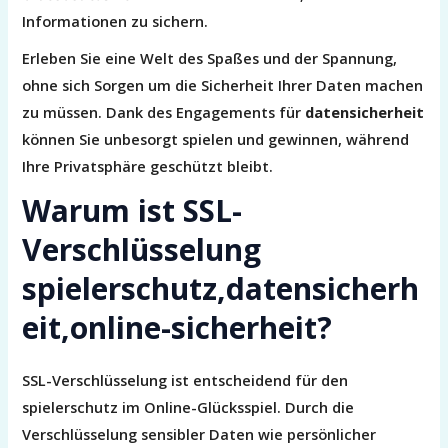
Informationen zu sichern.
Erleben Sie eine Welt des Spaßes und der Spannung,
ohne sich Sorgen um die Sicherheit Ihrer Daten machen
zu müssen. Dank des Engagements für
datensicherheit
können Sie unbesorgt spielen und gewinnen, während
Ihre Privatsphäre geschützt bleibt.
Warum ist SSL-
Verschlüsselung
spielerschutz,datensicherh
eit,online-sicherheit?
SSL-Verschlüsselung ist entscheidend für den
spielerschutz im Online-Glücksspiel. Durch die
Verschlüsselung sensibler Daten wie persönlicher