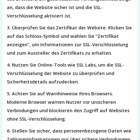
an, dass die Website sicher ist und die SSL-
Verschlüsselung aktiviert ist.
3. Überprüfen Sie das Zertifikat der Website. Klicken Sie
auf das Schloss-Symbol und wählen Sie “Zertifikat
anzeigen”, um Informationen zur SSL-Verschlüsselung
und zum Aussteller des Zertifikats zu erhalten.
4. Nutzen Sie Online-Tools wie SSL Labs, um die SSL-
Verschlüsselung der Website zu überprüfen und
Sicherheitsdetails aufzudecken.
5. Achten Sie auf Warnhinweise Ihres Browsers.
Moderne Browser warnen Nutzer vor unsicheren
Verbindungen und blockieren den Zugriff auf Websites
ohne SSL-Verschlüsselung.
6. Stellen Sie sicher, dass personenbezogene Daten wie
Zahlungsinformationen nur über sichere Verbindungen