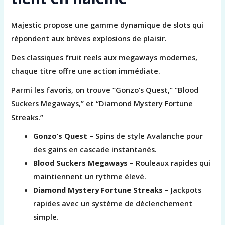
Majestic propose une gamme dynamique de slots qui
répondent aux brèves explosions de plaisir.
Des classiques fruit reels aux megaways modernes,
chaque titre offre une action immédiate.
Parmi les favoris, on trouve “Gonzo’s Quest,” “Blood
Suckers Megaways,” et “Diamond Mystery Fortune
Streaks.”
Gonzo’s Quest
– Spins de style Avalanche pour
des gains en cascade instantanés.
Blood Suckers Megaways
– Rouleaux rapides qui
maintiennent un rythme élevé.
Diamond Mystery Fortune Streaks
– Jackpots
rapides avec un système de déclenchement
simple.