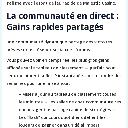
s’aligne avec l’esprit de jeu rapide de Majestic Casino.
La communauté en direct :
Gains rapides partagés
Une communauté dynamique partage des victoires
brèves sur les réseaux sociaux et forums.
Vous pouvez voir en temps réel les plus gros gains
affichés sur le tableau de classement — parfait pour
ceux qui aiment la fierté instantanée sans attendre des
semaines pour une mise à jour.
– Mises à jour du tableau de classement toutes
les minutes.
– Les salles de chat communautaires
encouragent le partage rapide de stratégies.
–
Les “flash” concours quotidiens défient les
joueurs de gagner dans un délai imparti.