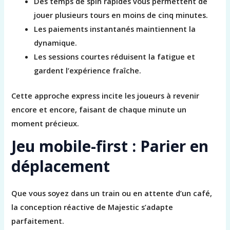
Des temps de spin rapides vous permettent de
jouer plusieurs tours en moins de cinq minutes.
Les paiements instantanés maintiennent la
dynamique.
Les sessions courtes réduisent la fatigue et
gardent l’expérience fraîche.
Cette approche express incite les joueurs à revenir
encore et encore, faisant de chaque minute un
moment précieux.
Jeu mobile-first : Parier en
déplacement
Que vous soyez dans un train ou en attente d’un café,
la conception réactive de Majestic s’adapte
parfaitement.