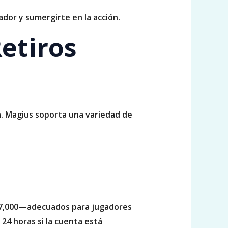
or y sumergirte en la acción.
Retiros
a. Magius soporta una variedad de
e €7,000—adecuados para jugadores
24 horas si la cuenta está