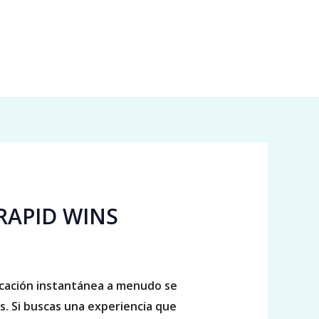
RAPID WINS
icación instantánea a menudo se
s. Si buscas una experiencia que