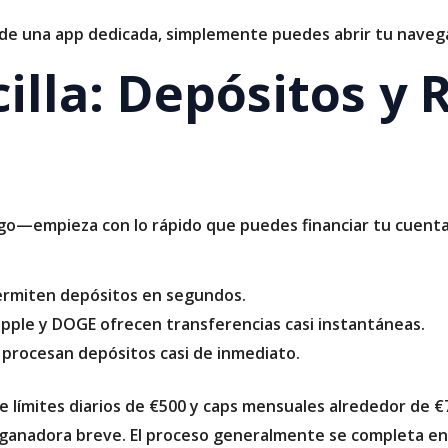
e una app dedicada, simplemente puedes abrir tu navegad
illa: Depósitos y 
uego—empieza con lo rápido que puedes financiar tu cuent
permiten depósitos en segundos.
ipple y DOGE ofrecen transferencias casi instantáneas.
procesan depósitos casi de inmediato.
te límites diarios de €500 y caps mensuales alrededor d
 ganadora breve. El proceso generalmente se completa en 