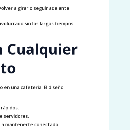
lver a girar o seguir adelante.
nvolucrado sin los largos tiempos
n Cualquier
to
 en una cafetería. El diseño
 rápidos.
e servidores.
te a mantenerte conectado.