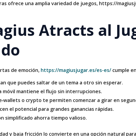
ras ofrece una amplia variedad de juegos, https://magiusj
gius Atracts al Ju
ido
ortas de emoción,
https://magiusjugar.es/es-es/
cumple en
ican que puedes saltar de un tema a otro sin esperar.
 móvil mantiene el flujo sin interrupciones.
e‑wallets o crypto te permiten comenzar a girar en segun
recen el potencial para grandes ganancias rápidas.
ón simplificado ahorra tiempo valioso.
dad y baja fricción lo convierte en una opción natural par