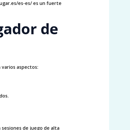
ugar.es/es-es/ es un fuerte
gador de
 varios aspectos:
dos.
a sesiones de juego de alta