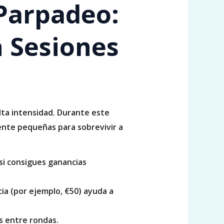
Parpadeo:
 Sesiones
lta intensidad. Durante este
ente pequeñas para sobrevivir a
si consigues ganancias
ia (por ejemplo, €50) ayuda a
s entre rondas.