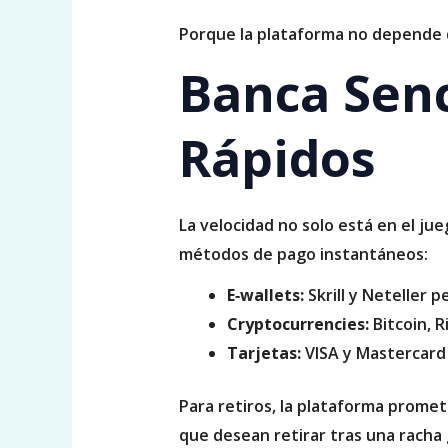
Porque la plataforma no depende d
Banca Senc
Rápidos
La velocidad no solo está en el j
métodos de pago instantáneos:
E‑wallets:
Skrill y Neteller 
Cryptocurrencies:
Bitcoin, R
Tarjetas:
VISA y Mastercard 
Para retiros, la plataforma prome
que desean retirar tras una racha