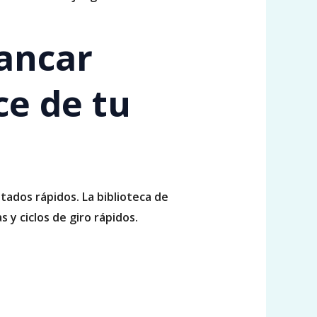
rancar
ce de tu
ados rápidos. La biblioteca de
 y ciclos de giro rápidos.