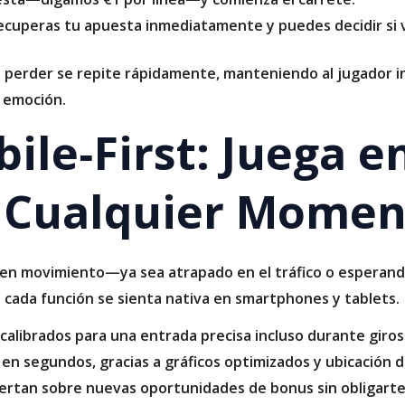
ecuperas tu apuesta inmediatamente y puedes decidir si vo
r o perder se repite rápidamente, manteniendo al jugador i
 emoción.
ile‑First: Juega e
n Cualquier Momen
r en movimiento—ya sea atrapado en el tráfico o esperando
cada función se sienta nativa en smartphones y tablets.
 calibrados para una entrada precisa incluso durante giros
en segundos, gracias a gráficos optimizados y ubicación d
alertan sobre nuevas oportunidades de bonus sin obligar