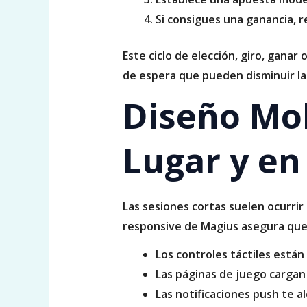
Si consigues una ganancia, r
Este ciclo de elección, giro, gana
de espera que pueden disminuir la
Diseño Mob
Lugar y e
Las sesiones cortas suelen ocurri
responsive de Magius asegura que 
Los controles táctiles están
Las páginas de juego cargan 
Las notificaciones push te 