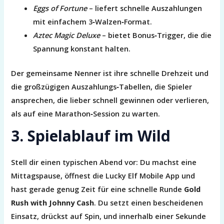
Eggs of Fortune
– liefert schnelle Auszahlungen
mit einfachem 3‑Walzen‑Format.
Aztec Magic Deluxe
– bietet Bonus‑Trigger, die die
Spannung konstant halten.
Der gemeinsame Nenner ist ihre schnelle Drehzeit und
die großzügigen Auszahlungs‑Tabellen, die Spieler
ansprechen, die lieber schnell gewinnen oder verlieren,
als auf eine Marathon‑Session zu warten.
3. Spielablauf im Wild
Stell dir einen typischen Abend vor: Du machst eine
Mittagspause, öffnest die Lucky Elf Mobile App und
hast gerade genug Zeit für eine schnelle Runde
Gold
Rush with Johnny Cash
. Du setzt einen bescheidenen
Einsatz, drückst auf Spin, und innerhalb einer Sekunde