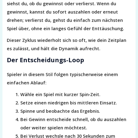
siehst du, ob du gewinnst oder verlierst. Wenn du
gewinnst, kannst du sofort auszahlen oder erneut
drehen; verlierst du, gehst du einfach zum nächsten
Spiel über, ohne ein langes Gefühl der Enttäuschung.
Dieser Zyklus wiederholt sich so oft, wie dein Zeitplan
es zulässt, und hält die Dynamik aufrecht.
Der Entscheidungs‑Loop
Spieler in diesem Stil folgen typischerweise einem
einfachen Ablauf:
Wähle ein Spiel mit kurzer Spin‑Zeit.
Setze einen niedrigen bis mittleren Einsatz.
Spinne und beobachte das Ergebnis.
Bei Gewinn entscheide schnell, ob du auszahlen
oder weiter spielen möchtest.
Bei Verlust wechsle nach 30 Sekunden zum