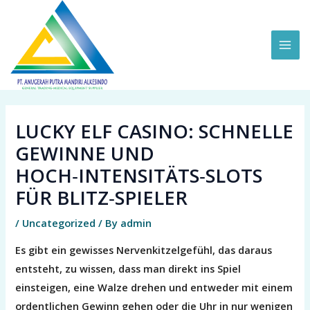
Skip
MAI
to
ME
content
LUCKY ELF CASINO: SCHNELLE
GEWINNE UND
HOCH‑INTENSITÄTS‑SLOTS
FÜR BLITZ‑SPIELER
/
Uncategorized
/ By
admin
Es gibt ein gewisses Nervenkitzelgefühl, das daraus
entsteht, zu wissen, dass man direkt ins Spiel
einsteigen, eine Walze drehen und entweder mit einem
ordentlichen Gewinn gehen oder die Uhr in nur wenigen