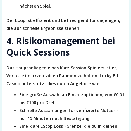
nächsten Spiel.
Der Loop ist effizient und befriedigend für diejenigen,
die auf schnelle Ergebnisse stehen.
4. Risikomanagement bei
Quick Sessions
Das Hauptanliegen eines Kurz‑Session‑Spielers ist es,
Verluste im akzeptablen Rahmen zu halten. Lucky Elf
Casino unterstützt dies durch Angebote wie:
Eine große Auswahl an Einsatzoptionen, von €0.01
bis €100 pro Dreh.
Schnelle Auszahlungen für verifizierte Nutzer –
nur 15 Minuten nach Bestätigung.
Eine klare „Stop Loss“-Grenze, die du in deinen