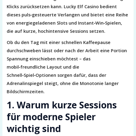
Klicks zurücksetzen kann. Lucky Elf Casino bedient
dieses puls‑gesteuerte Verlangen und bietet eine Reihe
von energiegeladenen Slots und Instant‑Win‑Spielen,
die auf kurze, hochintensive Sessions setzen.
Ob du den Tag mit einer schnellen Kaffeepause
durchschweben lässt oder nach der Arbeit eine Portion
Spannung einschieben möchtest – das
mobil‑freundliche Layout und die
Schnell‑Spiel‑Optionen sorgen dafür, dass der
Adrenalinspiegel steigt, ohne die Monotonie langer
Bildschirmzeiten.
1. Warum kurze Sessions
für moderne Spieler
wichtig sind