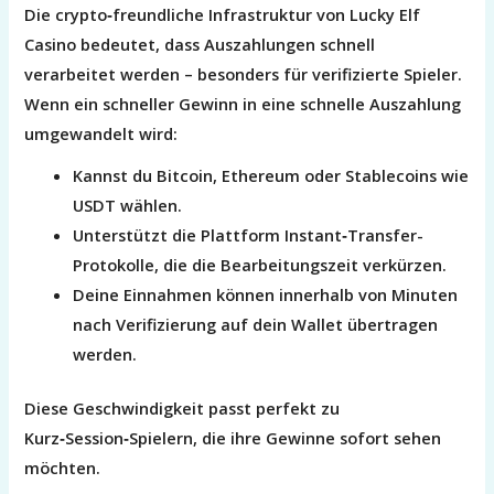
Die crypto‑freundliche Infrastruktur von Lucky Elf
Casino bedeutet, dass Auszahlungen schnell
verarbeitet werden – besonders für verifizierte Spieler.
Wenn ein schneller Gewinn in eine schnelle Auszahlung
umgewandelt wird:
Kannst du Bitcoin, Ethereum oder Stablecoins wie
USDT wählen.
Unterstützt die Plattform Instant‑Transfer-
Protokolle, die die Bearbeitungszeit verkürzen.
Deine Einnahmen können innerhalb von Minuten
nach Verifizierung auf dein Wallet übertragen
werden.
Diese Geschwindigkeit passt perfekt zu
Kurz‑Session‑Spielern, die ihre Gewinne sofort sehen
möchten.