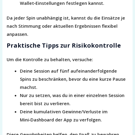
Wallet‑Einstellungen festlegen kannst.
Da jeder Spin unabhängig ist, kannst du die Einsätze je
nach Stimmung oder aktuellen Ergebnissen flexibel
anpassen.
Praktische Tipps zur Risikokontrolle
Um die Kontrolle zu behalten, versuche:
Deine Session auf fünf aufeinanderfolgende
Spins zu beschränken, bevor du eine kurze Pause
machst.
Nur zu setzen, was du in einer einzelnen Session
bereit bist zu verlieren.
Deine kumulativen Gewinne/Verluste im
Mini‑Dashboard der App zu verfolgen.
Diese Gewohnheiten helfen, den Spaß zu bewahren,