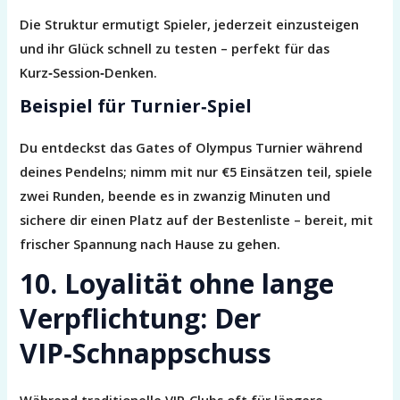
Die Struktur ermutigt Spieler, jederzeit einzusteigen
und ihr Glück schnell zu testen – perfekt für das
Kurz‑Session‑Denken.
Beispiel für Turnier‑Spiel
Du entdeckst das Gates of Olympus Turnier während
deines Pendelns; nimm mit nur €5 Einsätzen teil, spiele
zwei Runden, beende es in zwanzig Minuten und
sichere dir einen Platz auf der Bestenliste – bereit, mit
frischer Spannung nach Hause zu gehen.
10. Loyalität ohne lange
Verpflichtung: Der
VIP‑Schnappschuss