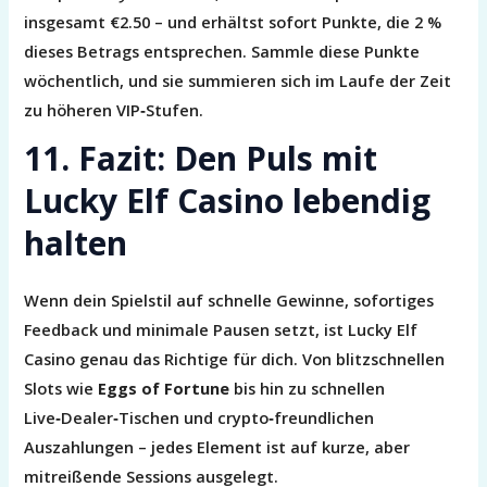
insgesamt €2.50 – und erhältst sofort Punkte, die 2 %
dieses Betrags entsprechen. Sammle diese Punkte
wöchentlich, und sie summieren sich im Laufe der Zeit
zu höheren VIP‑Stufen.
11. Fazit: Den Puls mit
Lucky Elf Casino lebendig
halten
Wenn dein Spielstil auf schnelle Gewinne, sofortiges
Feedback und minimale Pausen setzt, ist Lucky Elf
Casino genau das Richtige für dich. Von blitzschnellen
Slots wie
Eggs of Fortune
bis hin zu schnellen
Live‑Dealer‑Tischen und crypto‑freundlichen
Auszahlungen – jedes Element ist auf kurze, aber
mitreißende Sessions ausgelegt.