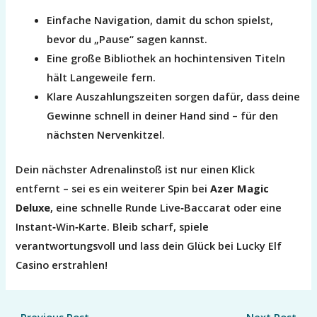
Einfache Navigation, damit du schon spielst,
bevor du „Pause“ sagen kannst.
Eine große Bibliothek an hochintensiven Titeln
hält Langeweile fern.
Klare Auszahlungszeiten sorgen dafür, dass deine
Gewinne schnell in deiner Hand sind – für den
nächsten Nervenkitzel.
Dein nächster Adrenalinstoß ist nur einen Klick
entfernt – sei es ein weiterer Spin bei
Azer Magic
Deluxe
, eine schnelle Runde Live‑Baccarat oder eine
Instant‑Win‑Karte. Bleib scharf, spiele
verantwortungsvoll und lass dein Glück bei Lucky Elf
Casino erstrahlen!