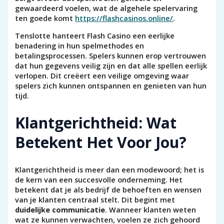
gewaardeerd voelen, wat de algehele spelervaring
ten goede komt
https://flashcasinos.online/
.
Tenslotte hanteert Flash Casino een eerlijke
benadering in hun spelmethodes en
betalingsprocessen. Spelers kunnen erop vertrouwen
dat hun gegevens veilig zijn en dat alle spellen eerlijk
verlopen. Dit creëert een veilige omgeving waar
spelers zich kunnen ontspannen en genieten van hun
tijd.
Klantgerichtheid: Wat
Betekent Het Voor Jou?
Klantgerichtheid is meer dan een modewoord; het is
de kern van een succesvolle onderneming. Het
betekent dat je als bedrijf de behoeften en wensen
van je klanten centraal stelt. Dit begint met
duidelijke communicatie
. Wanneer klanten weten
wat ze kunnen verwachten, voelen ze zich gehoord