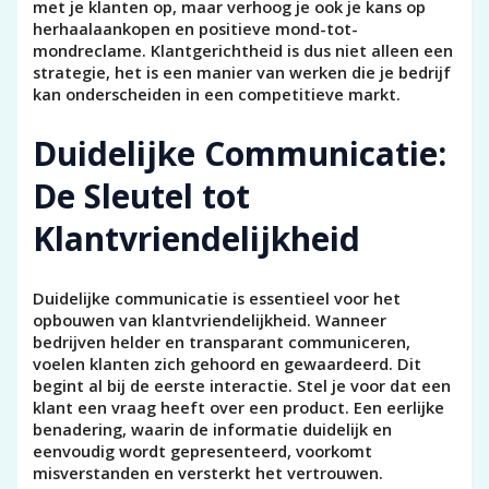
met je klanten op, maar verhoog je ook je kans op
herhaalaankopen en positieve mond-tot-
mondreclame. Klantgerichtheid is dus niet alleen een
strategie, het is een manier van werken die je bedrijf
kan onderscheiden in een competitieve markt.
Duidelijke Communicatie:
De Sleutel tot
Klantvriendelijkheid
Duidelijke communicatie is essentieel voor het
opbouwen van klantvriendelijkheid. Wanneer
bedrijven helder en transparant communiceren,
voelen klanten zich gehoord en gewaardeerd. Dit
begint al bij de eerste interactie. Stel je voor dat een
klant een vraag heeft over een product. Een eerlijke
benadering, waarin de informatie duidelijk en
eenvoudig wordt gepresenteerd, voorkomt
misverstanden en versterkt het vertrouwen.