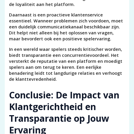
de loyaliteit aan het platform.
Daarnaast is een proactieve klantenservice
essentieel. Wanneer problemen zich voordoen, moet
een duidelijk communicatiekanaal beschikbaar zijn.
Dit helpt niet alleen bij het oplossen van vragen,
maar bevordert ook een positieve spelervaring.
In een wereld waar spelers steeds kritischer worden,
biedt transparantie een concurrentievoordeel. Het
versterkt de reputatie van een platform en moedigt
spelers aan om terug te keren. Een eerlijke
benadering leidt tot langdurige relaties en verhoogt
de klanttevredenheid.
Conclusie: De Impact van
Klantgerichtheid en
Transparantie op Jouw
Ervaring