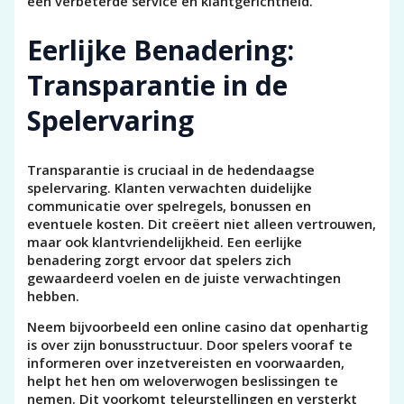
een verbeterde service en klantgerichtheid.
Eerlijke Benadering:
Transparantie in de
Spelervaring
Transparantie is cruciaal in de hedendaagse
spelervaring. Klanten verwachten duidelijke
communicatie over spelregels, bonussen en
eventuele kosten. Dit creëert niet alleen vertrouwen,
maar ook klantvriendelijkheid. Een eerlijke
benadering zorgt ervoor dat spelers zich
gewaardeerd voelen en de juiste verwachtingen
hebben.
Neem bijvoorbeeld een online casino dat openhartig
is over zijn bonusstructuur. Door spelers vooraf te
informeren over inzetvereisten en voorwaarden,
helpt het hen om weloverwogen beslissingen te
nemen. Dit voorkomt teleurstellingen en versterkt