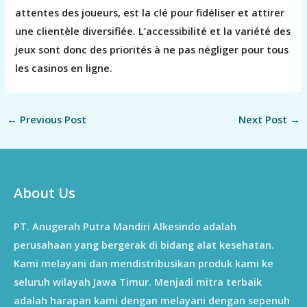
attentes des joueurs, est la clé pour fidéliser et attirer
une clientèle diversifiée. L’accessibilité et la variété des
jeux sont donc des priorités à ne pas négliger pour tous
les casinos en ligne.
←
Previous Post
Next Post
→
About Us
PT. Anugerah Putra Mandiri Alkesindo adalah
perusahaan yang bergerak di bidang alat kesehatan.
Kami melayani dan mendistribusikan produk kami ke
seluruh wilayah Jawa Timur. Menjadi mitra terbaik
adalah harapan kami dengan melayani dengan sepenuh