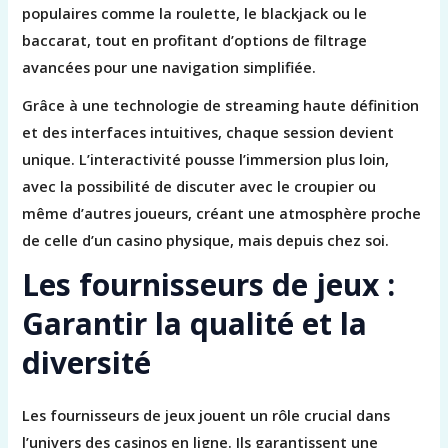
populaires comme la roulette, le blackjack ou le
baccarat, tout en profitant d’options de filtrage
avancées pour une navigation simplifiée.
Grâce à une technologie de streaming haute définition
et des interfaces intuitives, chaque session devient
unique. L’interactivité pousse l’immersion plus loin,
avec la possibilité de discuter avec le croupier ou
même d’autres joueurs, créant une atmosphère proche
de celle d’un casino physique, mais depuis chez soi.
Les fournisseurs de jeux :
Garantir la qualité et la
diversité
Les fournisseurs de jeux jouent un rôle crucial dans
l’univers des casinos en ligne. Ils garantissent une