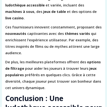
ludothèque accessible
et variée, incluant des
machines à sous
, des
jeux de table
et des options de
live casino
.
Ces fournisseurs innovent constamment, proposant des
nouveautés
captivantes avec des
thèmes variés
qui
enrichissent l’expérience utilisateur. Par exemple, des
titres inspirés de films ou de mythes attirent une large
audience.
De plus, les meilleures plateformes offrent des
options
de filtrage
pour aider les joueurs à trouver leurs
jeux
populaires
préférés en quelques clics. Grâce à cette
diversité, chaque joueur peut trouver son bonheur dans
cet univers dynamique.
Conclusion : Une