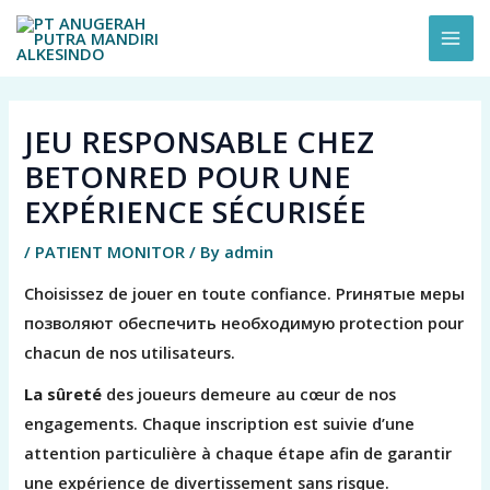
Skip
MAI
to
ME
content
JEU RESPONSABLE CHEZ
BETONRED POUR UNE
EXPÉRIENCE SÉCURISÉE
/
PATIENT MONITOR
/ By
admin
Choisissez de jouer en toute confiance. Prинятые меры
позволяют обеспечить необходимую protection pour
chacun de nos utilisateurs.
La sûreté
des joueurs demeure au cœur de nos
engagements. Chaque inscription est suivie d’une
attention particulière à chaque étape afin de garantir
une expérience de divertissement sans risque.