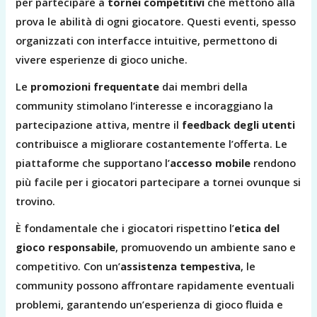
per partecipare a
tornei competitivi
che mettono alla
prova le abilità di ogni giocatore. Questi eventi, spesso
organizzati con interfacce intuitive, permettono di
vivere esperienze di gioco uniche.
Le
promozioni frequentate
dai membri della
community stimolano l’interesse e incoraggiano la
partecipazione attiva, mentre il
feedback degli utenti
contribuisce a migliorare costantemente l’offerta. Le
piattaforme che supportano l’
accesso mobile
rendono
più facile per i giocatori partecipare a tornei ovunque si
trovino.
È fondamentale che i giocatori rispettino l’
etica del
gioco responsabile
, promuovendo un ambiente sano e
competitivo. Con un’
assistenza tempestiva
, le
community possono affrontare rapidamente eventuali
problemi, garantendo un’esperienza di gioco fluida e