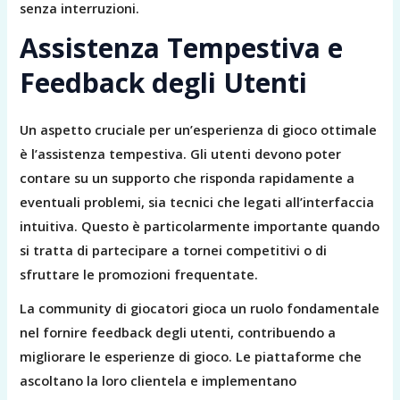
senza interruzioni.
Assistenza Tempestiva e
Feedback degli Utenti
Un aspetto cruciale per un’esperienza di gioco ottimale
è l’assistenza tempestiva. Gli utenti devono poter
contare su un supporto che risponda rapidamente a
eventuali problemi, sia tecnici che legati all’interfaccia
intuitiva. Questo è particolarmente importante quando
si tratta di partecipare a tornei competitivi o di
sfruttare le promozioni frequentate.
La community di giocatori gioca un ruolo fondamentale
nel fornire feedback degli utenti, contribuendo a
migliorare le esperienze di gioco. Le piattaforme che
ascoltano la loro clientela e implementano