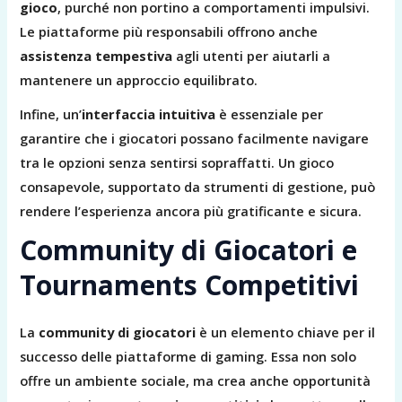
gioco
, purché non portino a comportamenti impulsivi.
Le piattaforme più responsabili offrono anche
assistenza tempestiva
agli utenti per aiutarli a
mantenere un approccio equilibrato.
Infine, un’
interfaccia intuitiva
è essenziale per
garantire che i giocatori possano facilmente navigare
tra le opzioni senza sentirsi sopraffatti. Un gioco
consapevole, supportato da strumenti di gestione, può
rendere l’esperienza ancora più gratificante e sicura.
Community di Giocatori e
Tournaments Competitivi
La
community di giocatori
è un elemento chiave per il
successo delle piattaforme di gaming. Essa non solo
offre un ambiente sociale, ma crea anche opportunità