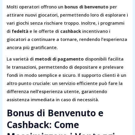
Molti operatori offrono un
bonus di benvenuto
per
attirare nuovi giocatori, permettendo loro di esplorare i
vari giochi senza rischiare troppo. Inoltre, i programmi
di
fedeltà
e le offerte di
cashback
incentivano i
giocatori a continuare a tornare, rendendo l’esperienza
ancora più gratificante.
La varietà di
metodi di pagamento
disponibili facilita
le transazioni, permettendo di depositare e prelevare
fondi in modo semplice e sicuro. Il supporto clienti è un
altro punto cruciale: un servizio efficiente può fare la
differenza nell’esperienza utente, garantendo
assistenza immediata in caso di necessità.
Bonus di Benvenuto e
Cashback: Come