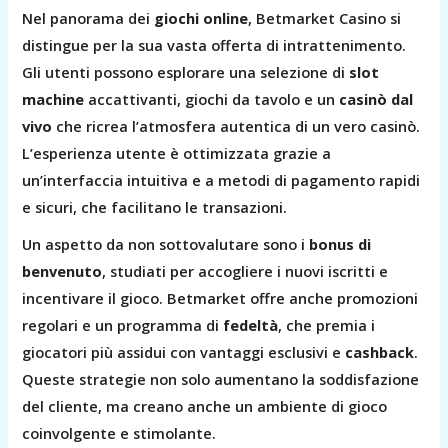
Nel panorama dei
giochi online
, Betmarket Casino si
distingue per la sua vasta offerta di intrattenimento.
Gli utenti possono esplorare una selezione di
slot
machine
accattivanti, giochi da tavolo e un
casinò dal
vivo
che ricrea l’atmosfera autentica di un vero casinò.
L’esperienza utente è ottimizzata grazie a
un’interfaccia intuitiva e a metodi di pagamento rapidi
e sicuri, che facilitano le transazioni.
Un aspetto da non sottovalutare sono i
bonus di
benvenuto
, studiati per accogliere i nuovi iscritti e
incentivare il gioco. Betmarket offre anche promozioni
regolari e un programma di
fedeltà
, che premia i
giocatori più assidui con vantaggi esclusivi e
cashback
.
Queste strategie non solo aumentano la soddisfazione
del cliente, ma creano anche un ambiente di gioco
coinvolgente e stimolante.