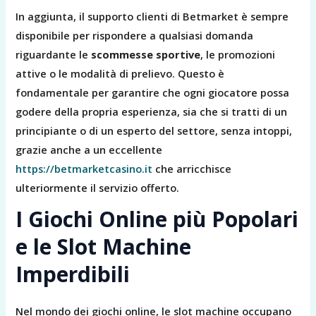
In aggiunta, il supporto clienti di Betmarket è sempre
disponibile per rispondere a qualsiasi domanda
riguardante le
scommesse sportive
, le promozioni
attive o le modalità di prelievo. Questo è
fondamentale per garantire che ogni giocatore possa
godere della propria esperienza, sia che si tratti di un
principiante o di un esperto del settore, senza intoppi,
grazie anche a un eccellente
https://betmarketcasino.it
che arricchisce
ulteriormente il servizio offerto.
I Giochi Online più Popolari
e le Slot Machine
Imperdibili
Nel mondo dei giochi online, le slot machine occupano