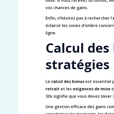
mise. Si vous recevez un bonus, v
vos chances de gains.
Enfin, n’hésitez pas à rechercher l’
éclaircir les zones d’ombre concer
ligne.
Calcul des
stratégies
Le
calcul des bonus
est essentiel p
retrait
et les
exigences de mise c
30x signifie que vous devez miser 
Une gestion efficace des gains c