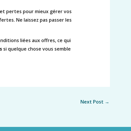
 et pertes pour mieux gérer vos
rtes. Ne laissez pas passer les
ditions liées aux offres, ce qui
s
si quelque chose vous semble
Next Post
→