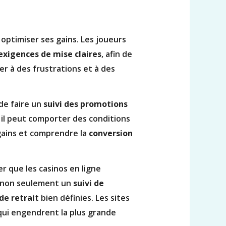
 optimiser ses gains. Les joueurs
exigences de mise claires
, afin de
r à des frustrations et à des
de faire un
suivi des promotions
 il peut comporter des conditions
 gains et comprendre la
conversion
r que les casinos en ligne
et non seulement un
suivi de
de retrait
bien définies. Les sites
ui engendrent la plus grande