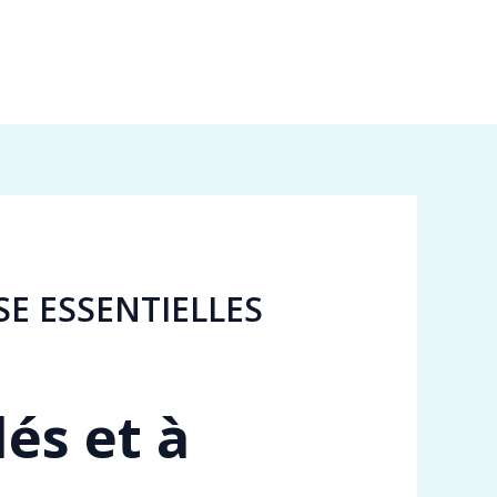
SE ESSENTIELLES
és et à