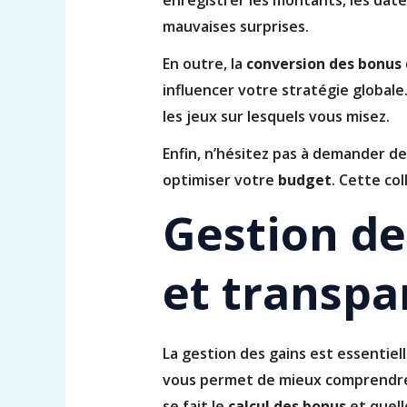
enregistrer les montants, les dates
mauvaises surprises.
En outre, la
conversion des bonus
influencer votre stratégie global
les jeux sur lesquels vous misez.
Enfin, n’hésitez pas à demander de 
optimiser votre
budget
. Cette co
Gestion de
et transpa
La gestion des gains est essentiel
vous permet de mieux comprendre v
se fait le
calcul des bonus
et quell