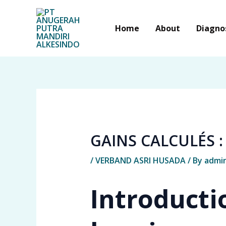
Skip
to
Home
About
Diagno
content
GAINS CALCULÉS :
/
VERBAND ASRI HUSADA
/ By
admi
Introducti