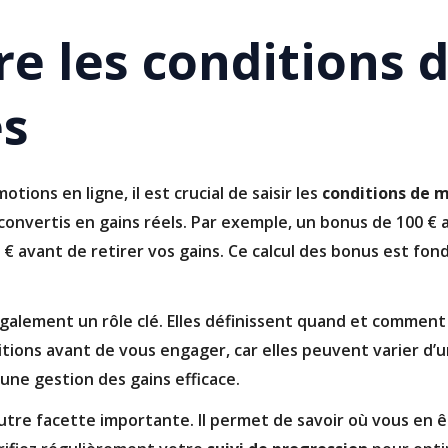
 les conditions 
es
otions en ligne, il est crucial de saisir les
conditions de m
nvertis en gains réels. Par exemple, un bonus de 100 € 
 € avant de retirer vos gains. Ce calcul des bonus est fon
galement un rôle clé. Elles définissent quand et comment
ions avant de vous engager, car elles peuvent varier d’un
 une gestion des gains efficace.
utre facette importante. Il permet de savoir où vous en 