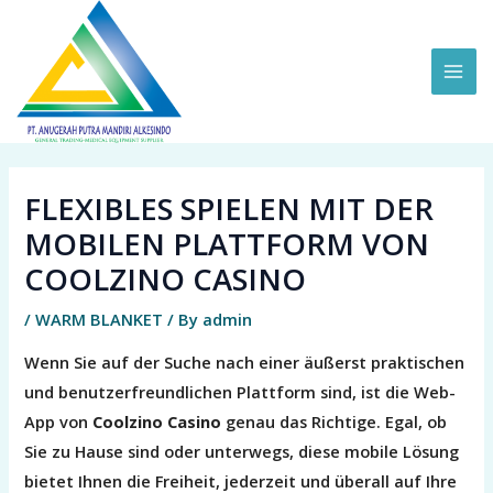
Skip
MAI
to
ME
content
FLEXIBLES SPIELEN MIT DER
MOBILEN PLATTFORM VON
COOLZINO CASINO
/
WARM BLANKET
/ By
admin
Wenn Sie auf der Suche nach einer äußerst praktischen
und benutzerfreundlichen Plattform sind, ist die Web-
App von
Coolzino Casino
genau das Richtige. Egal, ob
Sie zu Hause sind oder unterwegs, diese mobile Lösung
bietet Ihnen die Freiheit, jederzeit und überall auf Ihre