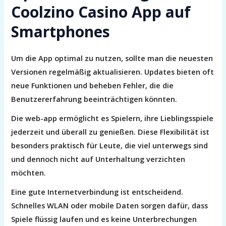
Coolzino Casino App auf
Smartphones
Um die App optimal zu nutzen, sollte man die neuesten
Versionen regelmäßig aktualisieren. Updates bieten oft
neue Funktionen und beheben Fehler, die die
Benutzererfahrung beeinträchtigen könnten.
Die web-app ermöglicht es Spielern, ihre Lieblingsspiele
jederzeit und überall zu genießen. Diese Flexibilität ist
besonders praktisch für Leute, die viel unterwegs sind
und dennoch nicht auf Unterhaltung verzichten
möchten.
Eine gute Internetverbindung ist entscheidend.
Schnelles WLAN oder mobile Daten sorgen dafür, dass
Spiele flüssig laufen und es keine Unterbrechungen