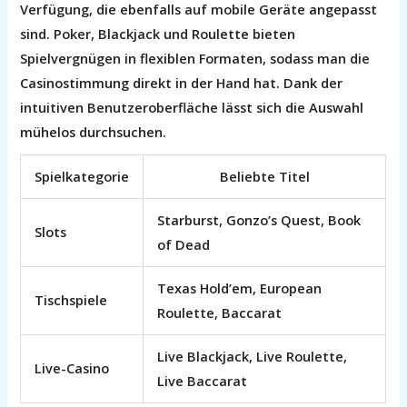
Verfügung, die ebenfalls auf mobile Geräte angepasst
sind. Poker, Blackjack und Roulette bieten
Spielvergnügen in flexiblen Formaten, sodass man die
Casinostimmung direkt in der Hand hat. Dank der
intuitiven Benutzeroberfläche lässt sich die Auswahl
mühelos durchsuchen.
Spielkategorie
Beliebte Titel
Starburst, Gonzo’s Quest, Book
Slots
of Dead
Texas Hold’em, European
Tischspiele
Roulette, Baccarat
Live Blackjack, Live Roulette,
Live-Casino
Live Baccarat