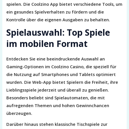
spielen. Die Coolzino App bietet verschiedene Tools, um
ein gesundes Spielverhalten zu fördern und die
Kontrolle über die eigenen Ausgaben zu behalten.
Spielauswahl: Top Spiele
im mobilen Format
Entdecken Sie eine beeindruckende Auswahl an
Gaming-Optionen im Coolzino Casino, die speziell für
die Nutzung auf Smartphones und Tablets optimiert
wurden. Die Web-App bietet Spielern die Freiheit, ihre
Lieblingsspiele jederzeit und überall zu genießen.
Besonders beliebt sind Spielautomaten, die mit
aufregenden Themen und hohen Gewinnchancen
überzeugen.
Darüber hinaus stehen klassische Tischspiele zur