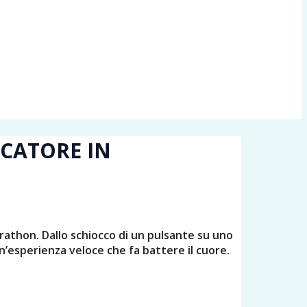
OCATORE IN
arathon. Dallo schiocco di un pulsante su uno
un’esperienza veloce che fa battere il cuore.