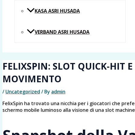
KASA ASRI HUSADA
VERBAND ASRI HUSADA
FELIXSPIN: SLOT QUICK‑HIT 
MOVIMENTO
/
Uncategorized
/ By
admin
FelixSpin ha trovato una nicchia per i giocatori che pref
schermo mobile luminoso alla visione di una slot machine 