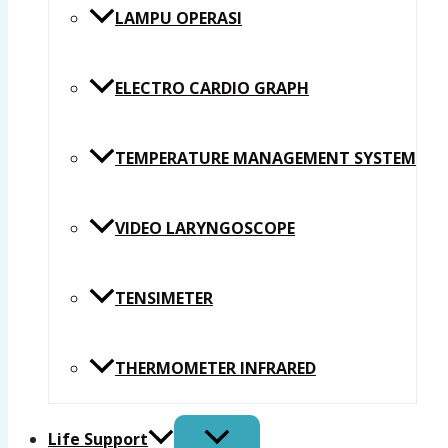
LAMPU OPERASI
ELECTRO CARDIO GRAPH
TEMPERATURE MANAGEMENT SYSTEM
VIDEO LARYNGOSCOPE
TENSIMETER
THERMOMETER INFRARED
Life Support