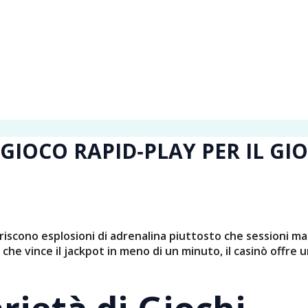
E GIOCO RAPID‑PLAY PER IL GI
eriscono esplosioni di adrenalina piuttosto che sessioni m
che vince il jackpot in meno di un minuto, il casinò offre 