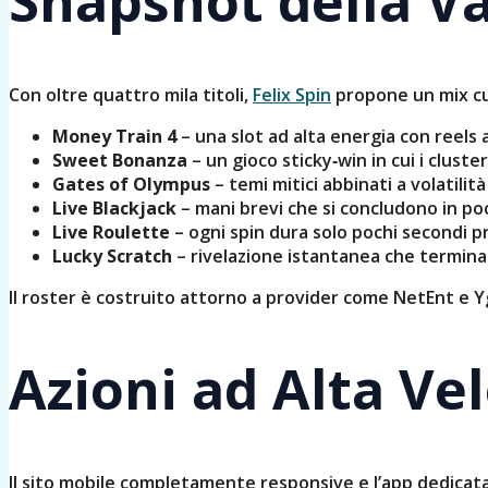
Snapshot della Va
Con oltre quattro mila titoli,
Felix Spin
propone un mix cur
Money Train 4
– una slot ad alta energia con reels 
Sweet Bonanza
– un gioco sticky‑win in cui i clust
Gates of Olympus
– temi mitici abbinati a volatilità
Live Blackjack
– mani brevi che si concludono in po
Live Roulette
– ogni spin dura solo pochi secondi 
Lucky Scratch
– rivelazione istantanea che termina 
Il roster è costruito attorno a provider come NetEnt e Yg
Azioni ad Alta Ve
Il sito mobile completamente responsive e l’app dedicata A