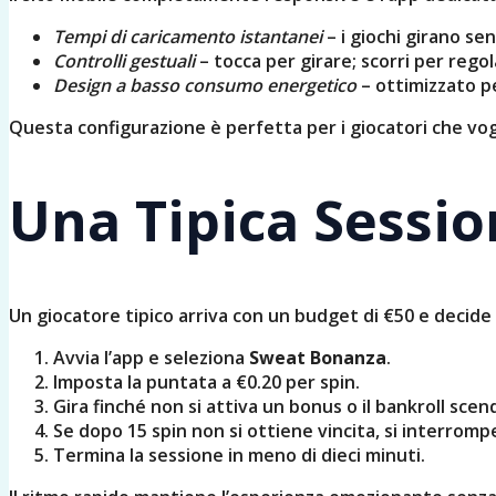
Tempi di caricamento istantanei
– i giochi girano sen
Controlli gestuali
– tocca per girare; scorri per regol
Design a basso consumo energetico
– ottimizzato p
Questa configurazione è perfetta per i giocatori che vog
Una Tipica Sessio
Un giocatore tipico arriva con un budget di €50 e decid
Avvia l’app e seleziona
Sweat Bonanza
.
Imposta la puntata a €0.20 per spin.
Gira finché non si attiva un bonus o il bankroll scen
Se dopo 15 spin non si ottiene vincita, si interrompe 
Termina la sessione in meno di dieci minuti.