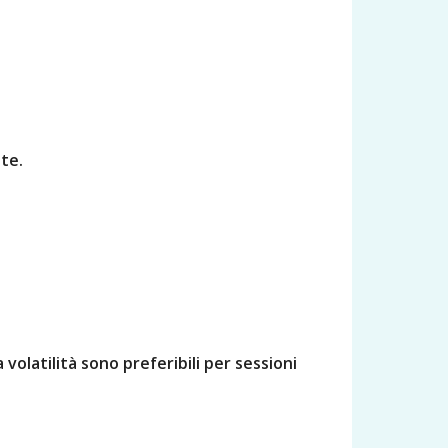
te.
volatilità sono preferibili per sessioni