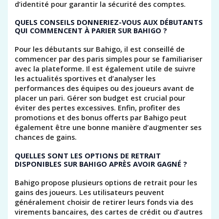
d’identité pour garantir la sécurité des comptes.
QUELS CONSEILS DONNERIEZ-VOUS AUX DÉBUTANTS
QUI COMMENCENT À PARIER SUR BAHIGO ?
Pour les débutants sur Bahigo, il est conseillé de
commencer par des paris simples pour se familiariser
avec la plateforme. Il est également utile de suivre
les actualités sportives et d’analyser les
performances des équipes ou des joueurs avant de
placer un pari. Gérer son budget est crucial pour
éviter des pertes excessives. Enfin, profiter des
promotions et des bonus offerts par Bahigo peut
également être une bonne manière d’augmenter ses
chances de gains.
QUELLES SONT LES OPTIONS DE RETRAIT
DISPONIBLES SUR BAHIGO APRÈS AVOIR GAGNÉ ?
Bahigo propose plusieurs options de retrait pour les
gains des joueurs. Les utilisateurs peuvent
généralement choisir de retirer leurs fonds via des
virements bancaires, des cartes de crédit ou d’autres