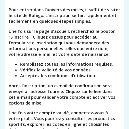
Pour entrer dans l’univers des mises, il suffit de visiter
le site de Bahigo. L’inscription se fait rapidement et
facilement en quelques étapes simples.
Une fois sur la page d’accueil, recherchez le bouton
“S’inscrire”. Cliquez dessus pour accéder au
formulaire d’inscription qui vous demandera des
informations personnelles telles que votre nom,
votre adresse e-mail et votre date de naissance.
Remplissez toutes les informations requises.
Vérifiez la validité de vos données.
Acceptez les conditions d’utilisation.
Après l’inscription, un e-mail de confirmation sera
envoyé à l’adresse fournie. Cliquez sur le lien dans
cet e-mail pour valider votre compte et activer vos
options de mise.
Une fois votre compte validé, connectez-vous à
votre profil. Vous pourrez y consulter les pronostics
sportifs, explorer les cotes en ligne et choisir les