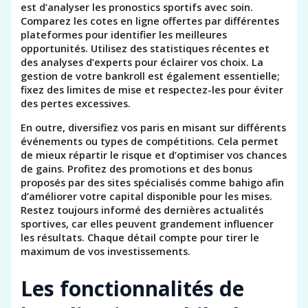
est d’analyser les pronostics sportifs avec soin.
Comparez les cotes en ligne offertes par différentes
plateformes pour identifier les meilleures
opportunités. Utilisez des statistiques récentes et
des analyses d’experts pour éclairer vos choix. La
gestion de votre bankroll est également essentielle;
fixez des limites de mise et respectez-les pour éviter
des pertes excessives.
En outre, diversifiez vos paris en misant sur différents
événements ou types de compétitions. Cela permet
de mieux répartir le risque et d’optimiser vos chances
de gains. Profitez des promotions et des bonus
proposés par des sites spécialisés comme bahigo afin
d’améliorer votre capital disponible pour les mises.
Restez toujours informé des dernières actualités
sportives, car elles peuvent grandement influencer
les résultats. Chaque détail compte pour tirer le
maximum de vos investissements.
Les fonctionnalités de