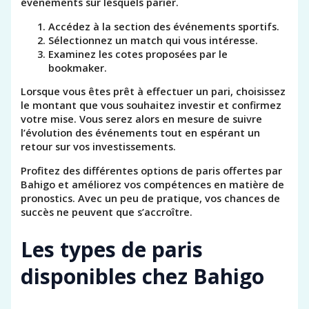
événements sur lesquels parier.
Accédez à la section des événements sportifs.
Sélectionnez un match qui vous intéresse.
Examinez les cotes proposées par le
bookmaker.
Lorsque vous êtes prêt à effectuer un pari, choisissez
le montant que vous souhaitez investir et confirmez
votre mise. Vous serez alors en mesure de suivre
l’évolution des événements tout en espérant un
retour sur vos investissements.
Profitez des différentes options de paris offertes par
Bahigo et améliorez vos compétences en matière de
pronostics. Avec un peu de pratique, vos chances de
succès ne peuvent que s’accroître.
Les types de paris
disponibles chez Bahigo