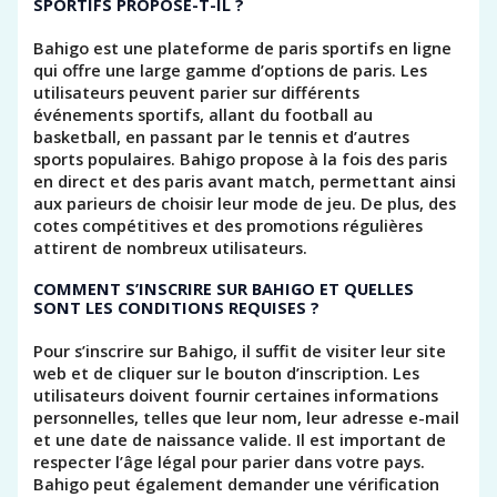
SPORTIFS PROPOSE-T-IL ?
Bahigo est une plateforme de paris sportifs en ligne
qui offre une large gamme d’options de paris. Les
utilisateurs peuvent parier sur différents
événements sportifs, allant du football au
basketball, en passant par le tennis et d’autres
sports populaires. Bahigo propose à la fois des paris
en direct et des paris avant match, permettant ainsi
aux parieurs de choisir leur mode de jeu. De plus, des
cotes compétitives et des promotions régulières
attirent de nombreux utilisateurs.
COMMENT S’INSCRIRE SUR BAHIGO ET QUELLES
SONT LES CONDITIONS REQUISES ?
Pour s’inscrire sur Bahigo, il suffit de visiter leur site
web et de cliquer sur le bouton d’inscription. Les
utilisateurs doivent fournir certaines informations
personnelles, telles que leur nom, leur adresse e-mail
et une date de naissance valide. Il est important de
respecter l’âge légal pour parier dans votre pays.
Bahigo peut également demander une vérification