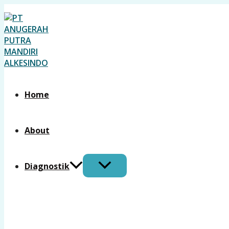
MENU
MENU
MENU
Skip
TOGGLE
TOGGLE
TOGGLE
to
content
Home
About
Diagnostik