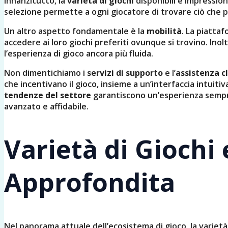
Innanzitutto, la
varietà di giochi
disponibili è impression
selezione permette a ogni giocatore di trovare ciò che p
Un altro aspetto fondamentale è la
mobilità
. La piatta
accedere ai loro giochi preferiti ovunque si trovino. Inol
l’esperienza di gioco ancora più fluida.
Non dimentichiamo i
servizi di supporto
e l’
assistenza cl
che incentivano il gioco, insieme a un’interfaccia intuitiv
tendenze del settore
garantiscono un’esperienza sempre
avanzato e affidabile.
Varietà di Giochi 
Approfondita
Nel panorama attuale dell’ecosistema di gioco, la variet