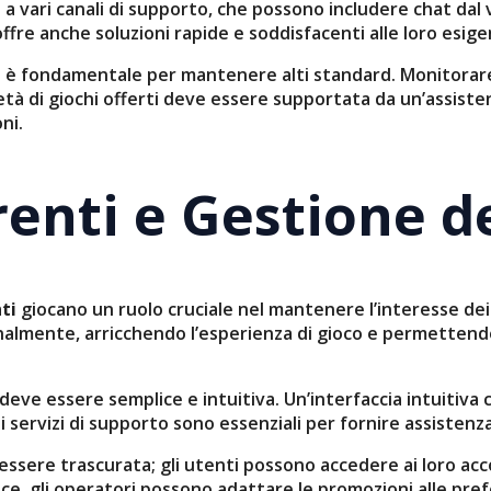
 a vari canali di supporto, che possono includere chat dal
offre anche soluzioni rapide e soddisfacenti alle loro esige
orto è fondamentale per mantenere alti standard. Monitora
ietà di giochi offerti deve essere supportata da un’assis
ni.
enti e Gestione d
ti
giocano un ruolo cruciale nel mantenere l’interesse dei g
nalmente, arricchendo l’esperienza di gioco e permettendo
 deve essere semplice e intuitiva. Un’interfaccia intuitiva
, i servizi di supporto sono essenziali per fornire assistenz
essere trascurata; gli utenti possono accedere ai loro acc
ance, gli operatori possono adattare le promozioni alle pr