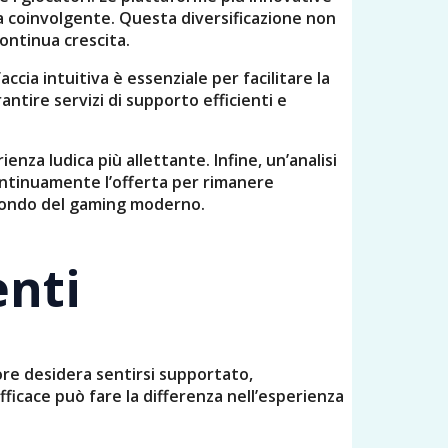
za coinvolgente. Questa diversificazione non
ontinua crescita.
ccia intuitiva è essenziale per facilitare la
ntire servizi di supporto efficienti e
nza ludica più allettante. Infine, un’analisi
ontinuamente l’offerta per rimanere
l mondo del gaming moderno.
enti
tore desidera sentirsi supportato,
fficace può fare la differenza nell’esperienza