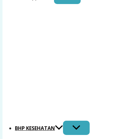
BHP KESEHATAN