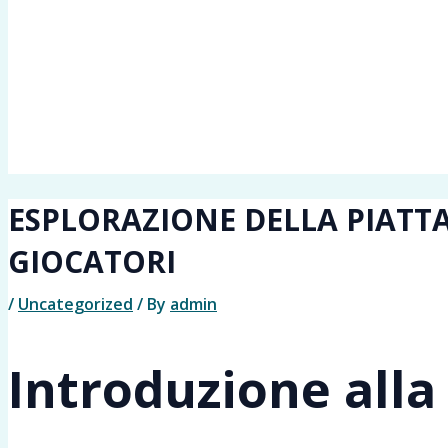
ESPLORAZIONE DELLA PIATT
GIOCATORI
/
Uncategorized
/ By
admin
Introduzione all