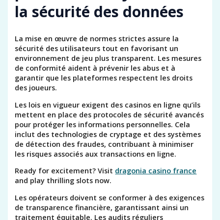
la sécurité des données
La mise en œuvre de normes strictes assure la
sécurité des utilisateurs tout en favorisant un
environnement de jeu plus transparent. Les mesures
de conformité aident à prévenir les abus et à
garantir que les plateformes respectent les droits
des joueurs.
Les lois en vigueur exigent des casinos en ligne qu’ils
mettent en place des protocoles de sécurité avancés
pour protéger les informations personnelles. Cela
inclut des technologies de cryptage et des systèmes
de détection des fraudes, contribuant à minimiser
les risques associés aux transactions en ligne.
Ready for excitement? Visit
dragonia casino france
and play thrilling slots now.
Les opérateurs doivent se conformer à des exigences
de transparence financière, garantissant ainsi un
traitement équitable. Les audits réguliers