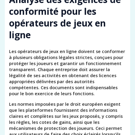
conformité pour les
opérateurs de jeux en
ligne
Les opérateurs de jeux en ligne doivent se conformer
à plusieurs obligations légales strictes, conçues pour
protéger les joueurs et garantir un fonctionnement
transparent. Chaque entreprise doit assurer la
légalité de ses activités en obtenant des licences
appropriées délivrées par des autorités
compétentes. Ces documents sont indispensables
pour le bon exercice de leurs fonctions.
Les normes imposées par le droit européen exigent
que les plateformes fournissent des informations
claires et complètes sur les jeux proposés, y compris
les règles, les cotes de gains, ainsi que les
mécanismes de protection des joueurs. Ceci permet
aux utilisateurs de faire des choix éclairés lorsqu’ils