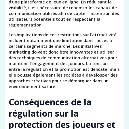
d’une plateforme de jeux en ligne. En réduisant la
visibilité, il est nécessaire de repenser les canaux de
communication utilisés afin de capter l’attention des
utilisateurs potentiels tout en respectant la
réglementation.
Les implications de ces restrictions sur l’attractivité
incluent notamment une limitation dans l’accès à
certains segments de marché. Les initiatives
marketing doivent donc être innovantes et utiliser
des techniques de communication alternatives pour
maintenir l’engagement des joueurs. La tension
entre la régulation et la promotion est délicate, mais
elle pousse également les sociétés à développer des
approches créatives pour se démarquer dans un
environnement saturé.
Conséquences de la
régulation sur la
protection des joueurs et