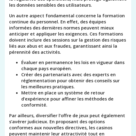
les données sensibles des utilisateurs.
Un autre aspect fondamental concerne la formation
continue du personnel. En effet, des équipes
informées des dernières normes peuvent mieux
anticiper et appliquer les exigences. Ces formations
doivent inclure des sessions sur la gestion des risques
liés aux abus et aux fraudes, garantissant ainsi la
pérennité des activités.
Évaluer en permanence les lois en vigueur dans
chaque pays européen.
Créer des partenariats avec des experts en
réglementation pour obtenir des conseils sur
les meilleures pratiques.
Mettre en place un système de retour
d’expérience pour affiner les méthodes de
conformité.
Par ailleurs, diversifier l’offre de jeux peut également
s’avérer judicieux. En proposant des options
conformes aux nouvelles directives, les casinos
peuvent maintenir leur attractivité tout en