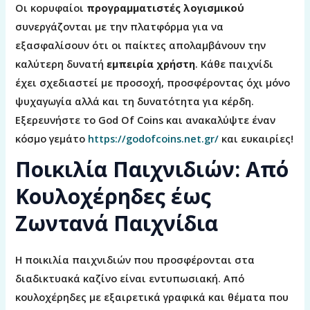
Οι κορυφαίοι
προγραμματιστές λογισμικού
συνεργάζονται με την πλατφόρμα για να
εξασφαλίσουν ότι οι παίκτες απολαμβάνουν την
καλύτερη δυνατή
εμπειρία χρήστη
. Κάθε παιχνίδι
έχει σχεδιαστεί με προσοχή, προσφέροντας όχι μόνο
ψυχαγωγία αλλά και τη δυνατότητα για κέρδη.
Εξερευνήστε το God Of Coins και ανακαλύψτε έναν
κόσμο γεμάτο
https://godofcoins.net.gr/
και ευκαιρίες!
Ποικιλία Παιχνιδιών: Από
Κουλοχέρηδες έως
Ζωντανά Παιχνίδια
Η ποικιλία παιχνιδιών που προσφέρονται στα
διαδικτυακά καζίνο είναι εντυπωσιακή. Από
κουλοχέρηδες με εξαιρετικά γραφικά και θέματα που