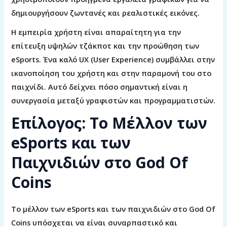
δημιουργήσουν ζωντανές και ρεαλιστικές εικόνες.
Η εμπειρία χρήστη είναι απαραίτητη για την
επίτευξη υψηλών τζάκποτ και την προώθηση των
eSports. Ένα καλό UX (User Experience) συμβάλλει στην
ικανοποίηση του χρήστη και στην παραμονή του στο
παιχνίδι. Αυτό δείχνει πόσο σημαντική είναι η
συνεργασία μεταξύ γραφιστών και προγραμματιστών.
Επίλογος: Το Μέλλον των
eSports και των
Παιχνιδιών στο God Of
Coins
Το μέλλον των eSports και των παιχνιδιών στο God Of
Coins υπόσχεται να είναι συναρπαστικό και