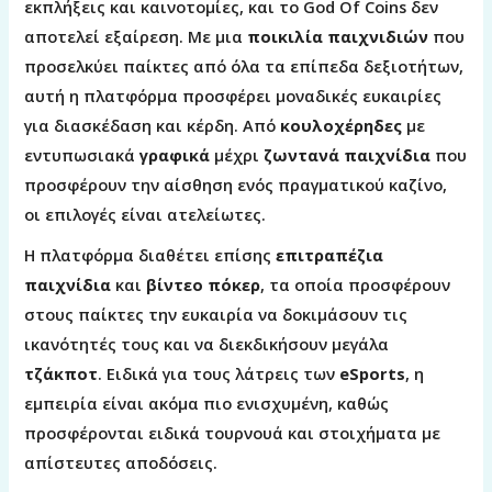
εκπλήξεις και καινοτομίες, και το God Of Coins δεν
αποτελεί εξαίρεση. Με μια
ποικιλία παιχνιδιών
που
προσελκύει παίκτες από όλα τα επίπεδα δεξιοτήτων,
αυτή η πλατφόρμα προσφέρει μοναδικές ευκαιρίες
για διασκέδαση και κέρδη. Από
κουλοχέρηδες
με
εντυπωσιακά
γραφικά
μέχρι
ζωντανά παιχνίδια
που
προσφέρουν την αίσθηση ενός πραγματικού καζίνο,
οι επιλογές είναι ατελείωτες.
Η πλατφόρμα διαθέτει επίσης
επιτραπέζια
παιχνίδια
και
βίντεο πόκερ
, τα οποία προσφέρουν
στους παίκτες την ευκαιρία να δοκιμάσουν τις
ικανότητές τους και να διεκδικήσουν μεγάλα
τζάκποτ
. Ειδικά για τους λάτρεις των
eSports
, η
εμπειρία είναι ακόμα πιο ενισχυμένη, καθώς
προσφέρονται ειδικά τουρνουά και στοιχήματα με
απίστευτες αποδόσεις.