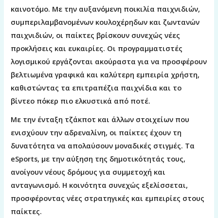
καινοτόμο. Με την αυξανόμενη ποικιλία παιχνιδιών,
συμπεριλαμβανομένων κουλοχέρηδων και ζωντανών
παιχνιδιών, οι παίκτες βρίσκουν συνεχώς νέες
προκλήσεις και ευκαιρίες. Οι προγραμματιστές
λογισμικού εργάζονται ακούραστα για να προσφέρουν
βελτιωμένα γραφικά και καλύτερη εμπειρία χρήστη,
καθιστώντας τα επιτραπέζια παιχνίδια και το
βίντεο πόκερ πιο ελκυστικά από ποτέ.
Με την ένταξη τζάκποτ και άλλων στοιχείων που
ενισχύουν την αδρεναλίνη, οι παίκτες έχουν τη
δυνατότητα να απολαύσουν μοναδικές στιγμές. Τα
eSports, με την αύξηση της δημοτικότητάς τους,
ανοίγουν νέους δρόμους για συμμετοχή και
ανταγωνισμό. Η κοινότητα συνεχώς εξελίσσεται,
προσφέροντας νέες στρατηγικές και εμπειρίες στους
παίκτες.