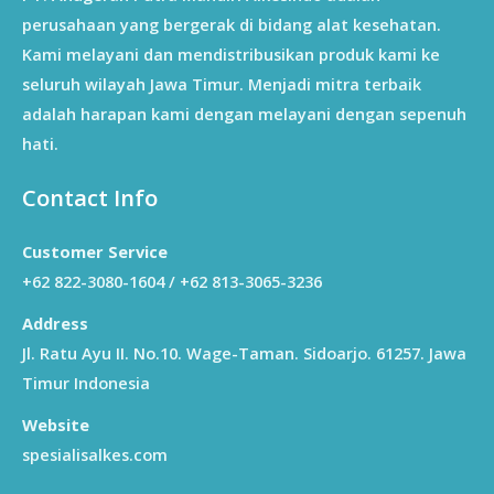
perusahaan yang bergerak di bidang alat kesehatan.
Kami melayani dan mendistribusikan produk kami ke
seluruh wilayah Jawa Timur. Menjadi mitra terbaik
adalah harapan kami dengan melayani dengan sepenuh
hati.
Contact Info
Customer Service
+62 822-3080-1604 / +62 813-3065-3236
Address
Jl. Ratu Ayu II. No.10. Wage-Taman. Sidoarjo. 61257. Jawa
Timur Indonesia
Website
spesialisalkes.com