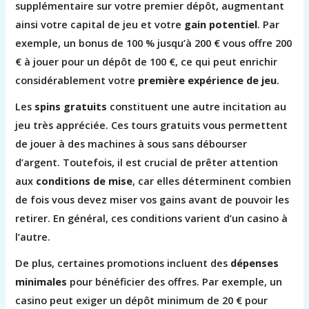
supplémentaire sur votre premier dépôt, augmentant
ainsi votre capital de jeu et votre
gain potentiel
. Par
exemple, un bonus de 100 % jusqu’à 200 € vous offre 200
€ à jouer pour un dépôt de 100 €, ce qui peut enrichir
considérablement votre
première expérience de jeu
.
Les
spins gratuits
constituent une autre incitation au
jeu très appréciée. Ces tours gratuits vous permettent
de jouer à des machines à sous sans débourser
d’argent. Toutefois, il est crucial de prêter attention
aux
conditions de mise
, car elles déterminent combien
de fois vous devez miser vos gains avant de pouvoir les
retirer. En général, ces conditions varient d’un casino à
l’autre.
De plus, certaines promotions incluent des
dépenses
minimales
pour bénéficier des offres. Par exemple, un
casino peut exiger un dépôt minimum de 20 € pour