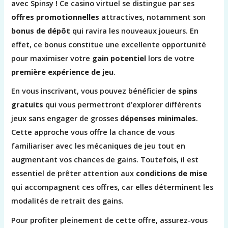
avec Spinsy ! Ce casino virtuel se distingue par ses
offres promotionnelles
attractives, notamment son
bonus de dépôt
qui ravira les nouveaux joueurs. En
effet, ce bonus constitue une excellente opportunité
pour maximiser votre
gain potentiel
lors de votre
première expérience de jeu
.
En vous inscrivant, vous pouvez bénéficier de
spins
gratuits
qui vous permettront d’explorer différents
jeux sans engager de grosses
dépenses minimales
.
Cette approche vous offre la chance de vous
familiariser avec les mécaniques de jeu tout en
augmentant vos chances de gains. Toutefois, il est
essentiel de prêter attention aux
conditions de mise
qui accompagnent ces offres, car elles déterminent les
modalités de retrait des gains.
Pour profiter pleinement de cette offre, assurez-vous