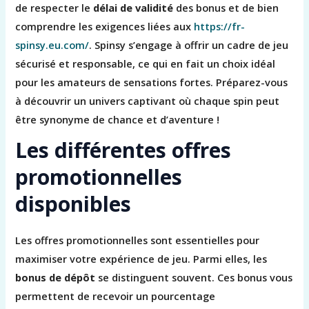
de respecter le
délai de validité
des bonus et de bien
comprendre les exigences liées aux
https://fr-
spinsy.eu.com/
. Spinsy s’engage à offrir un cadre de jeu
sécurisé et responsable, ce qui en fait un choix idéal
pour les amateurs de sensations fortes. Préparez-vous
à découvrir un univers captivant où chaque spin peut
être synonyme de chance et d’aventure !
Les différentes offres
promotionnelles
disponibles
Les offres promotionnelles sont essentielles pour
maximiser votre expérience de jeu. Parmi elles, les
bonus de dépôt
se distinguent souvent. Ces bonus vous
permettent de recevoir un pourcentage