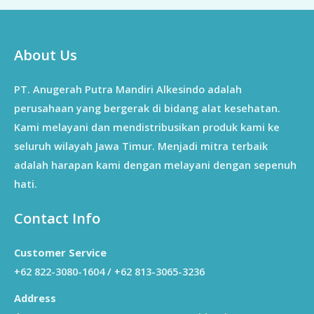
About Us
PT. Anugerah Putra Mandiri Alkesindo adalah
perusahaan yang bergerak di bidang alat kesehatan.
Kami melayani dan mendistribusikan produk kami ke
seluruh wilayah Jawa Timur. Menjadi mitra terbaik
adalah harapan kami dengan melayani dengan sepenuh
hati.
Contact Info
Customer Service
+62 822-3080-1604 / +62 813-3065-3236
Address