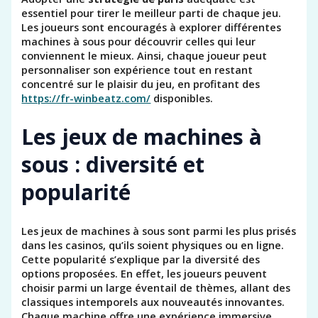
essentiel pour tirer le meilleur parti de chaque jeu.
Les joueurs sont encouragés à explorer différentes
machines à sous pour découvrir celles qui leur
conviennent le mieux. Ainsi, chaque joueur peut
personnaliser son expérience tout en restant
concentré sur le plaisir du jeu, en profitant des
https://fr-winbeatz.com/
disponibles.
Les jeux de machines à
sous : diversité et
popularité
Les jeux de machines à sous sont parmi les plus prisés
dans les casinos, qu’ils soient physiques ou en ligne.
Cette popularité s’explique par la diversité des
options proposées. En effet, les joueurs peuvent
choisir parmi un large éventail de thèmes, allant des
classiques intemporels aux nouveautés innovantes.
Chaque machine offre une expérience immersive