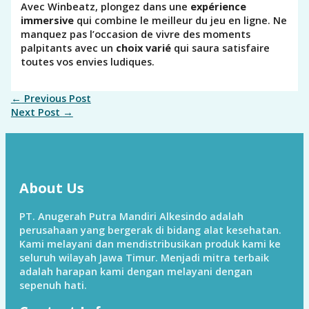
Avec Winbeatz, plongez dans une
expérience
immersive
qui combine le meilleur du jeu en ligne. Ne
manquez pas l’occasion de vivre des moments
palpitants avec un
choix varié
qui saura satisfaire
toutes vos envies ludiques.
←
Previous Post
Next Post
→
About Us
PT. Anugerah Putra Mandiri Alkesindo adalah
perusahaan yang bergerak di bidang alat kesehatan.
Kami melayani dan mendistribusikan produk kami ke
seluruh wilayah Jawa Timur. Menjadi mitra terbaik
adalah harapan kami dengan melayani dengan
sepenuh hati.