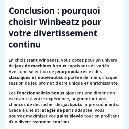
Conclusion : pourquoi
choisir Winbeatz pour
votre divertissement
continu
En choisissant Winbeatz, vous optez pour un univers
de
jeux de machines à sous
captivants et variés.
Avec une sélection de
jeux populaires
et des
classiques et nouveautés
à portée de main, chaque
session de jeu promet d’être unique et enrichissante.
Les
fonctionnalités bonus
ajoutent une dimension
excitante à votre expérience, augmentant vos
chances de décrocher des
jackpots
impressionnants.
Grâce à une
stratégie de paris
adaptée, vous
pourrez maximiser vos
gains élevés
tout en profitant
d’un
divertissement continu
.