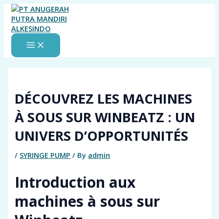
MAIN
Skip
MENU
to
content
DÉCOUVREZ LES MACHINES
À SOUS SUR WINBEATZ : UN
UNIVERS D’OPPORTUNITÉS
/
SYRINGE PUMP
/ By
admin
Introduction aux
machines à sous sur