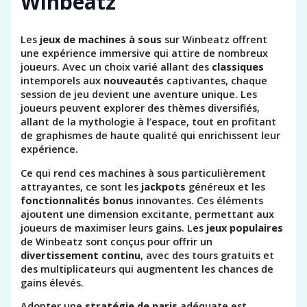
Winbeatz
Les
jeux de machines à sous
sur Winbeatz offrent
une expérience immersive qui attire de nombreux
joueurs. Avec un choix varié allant des
classiques
intemporels aux
nouveautés
captivantes, chaque
session de jeu devient une aventure unique. Les
joueurs peuvent explorer des thèmes diversifiés,
allant de la mythologie à l’espace, tout en profitant
de graphismes de haute qualité qui enrichissent leur
expérience.
Ce qui rend ces machines à sous particulièrement
attrayantes, ce sont les
jackpots
généreux et les
fonctionnalités bonus
innovantes. Ces éléments
ajoutent une dimension excitante, permettant aux
joueurs de maximiser leurs gains. Les
jeux populaires
de Winbeatz sont conçus pour offrir un
divertissement continu
, avec des tours gratuits et
des multiplicateurs qui augmentent les chances de
gains élevés.
Adopter une
stratégie de paris
adéquate est