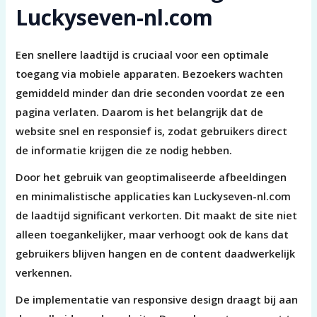
Luckyseven-nl.com
Een snellere laadtijd is cruciaal voor een optimale
toegang via mobiele apparaten. Bezoekers wachten
gemiddeld minder dan drie seconden voordat ze een
pagina verlaten. Daarom is het belangrijk dat de
website snel en responsief is, zodat gebruikers direct
de informatie krijgen die ze nodig hebben.
Door het gebruik van geoptimaliseerde afbeeldingen
en minimalistische applicaties kan Luckyseven-nl.com
de laadtijd significant verkorten. Dit maakt de site niet
alleen toegankelijker, maar verhoogt ook de kans dat
gebruikers blijven hangen en de content daadwerkelijk
verkennen.
De implementatie van responsive design draagt bij aan