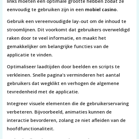
links moeten een optimale grootte hebben zodat ze
eenvoudig te gebruiken zijn in een
mobiel casino
.
Gebruik een vereenvoudigde lay-out om de inhoud te
stroomlijnen. Dit voorkomt dat gebruikers overweldigd
raken door te veel informatie, en maakt het
gemakkelijker om belangrijke functies van de
applicatie te vinden.
Optimaliseer laadtijden door beelden en scripts te
verkleinen. Snelle pagina’s verminderen het aantal
gebruikers dat wegklikt en verhogen de algemene
tevredenheid met de applicatie.
Integreer visuele elementen die de gebruikerservaring
verbeteren. Bijvoorbeeld, animaties kunnen de
interactie bevorderen, zolang ze niet afleiden van de
hoofdfunctionaliteit.