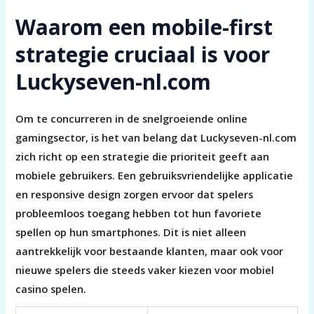
Waarom een mobile-first
strategie cruciaal is voor
Luckyseven-nl.com
Om te concurreren in de snelgroeiende online
gamingsector, is het van belang dat Luckyseven-nl.com
zich richt op een strategie die prioriteit geeft aan
mobiele gebruikers. Een gebruiksvriendelijke applicatie
en responsive design zorgen ervoor dat spelers
probleemloos toegang hebben tot hun favoriete
spellen op hun smartphones. Dit is niet alleen
aantrekkelijk voor bestaande klanten, maar ook voor
nieuwe spelers die steeds vaker kiezen voor mobiel
casino spelen.