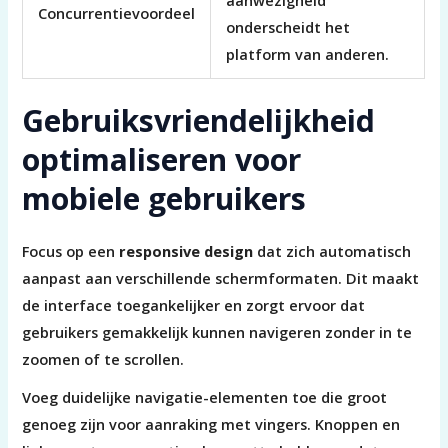
aanwezigheid
Concurrentievoordeel
onderscheidt het
platform van anderen.
Gebruiksvriendelijkheid
optimaliseren voor
mobiele gebruikers
Focus op een
responsive design
dat zich automatisch
aanpast aan verschillende schermformaten. Dit maakt
de interface toegankelijker en zorgt ervoor dat
gebruikers gemakkelijk kunnen navigeren zonder in te
zoomen of te scrollen.
Voeg duidelijke navigatie-elementen toe die groot
genoeg zijn voor aanraking met vingers. Knoppen en