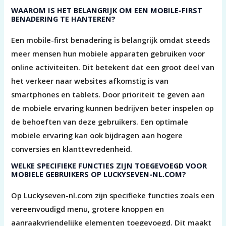
WAAROM IS HET BELANGRIJK OM EEN MOBILE-FIRST
BENADERING TE HANTEREN?
Een mobile-first benadering is belangrijk omdat steeds
meer mensen hun mobiele apparaten gebruiken voor
online activiteiten. Dit betekent dat een groot deel van
het verkeer naar websites afkomstig is van
smartphones en tablets. Door prioriteit te geven aan
de mobiele ervaring kunnen bedrijven beter inspelen op
de behoeften van deze gebruikers. Een optimale
mobiele ervaring kan ook bijdragen aan hogere
conversies en klanttevredenheid.
WELKE SPECIFIEKE FUNCTIES ZIJN TOEGEVOEGD VOOR
MOBIELE GEBRUIKERS OP LUCKYSEVEN-NL.COM?
Op Luckyseven-nl.com zijn specifieke functies zoals een
vereenvoudigd menu, grotere knoppen en
aanraakvriendelijke elementen toegevoegd. Dit maakt