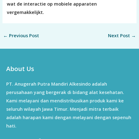
wat de interactie op mobiele apparaten
vergemakkelijkt.
←
Previous Post
Next Post
→
About Us
PT. Anugerah Putra Mandiri Alkesindo adalah
perusahaan yang bergerak di bidang alat kesehatan.
Kami melayani dan mendistribusikan produk kami ke
seluruh wilayah Jawa Timur. Menjadi mitra terbaik
adalah harapan kami dengan melayani dengan sepenuh
hati.