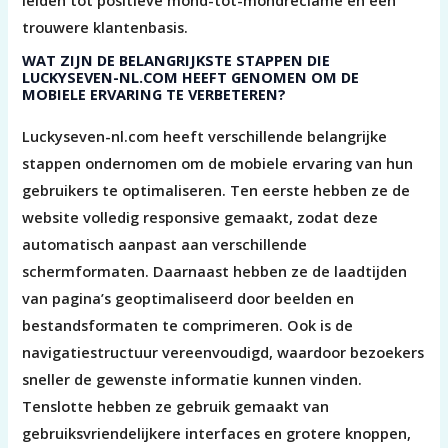
leiden tot positieve mond-tot-mondreclame en een
trouwere klantenbasis.
WAT ZIJN DE BELANGRIJKSTE STAPPEN DIE
LUCKYSEVEN-NL.COM HEEFT GENOMEN OM DE
MOBIELE ERVARING TE VERBETEREN?
Luckyseven-nl.com heeft verschillende belangrijke
stappen ondernomen om de mobiele ervaring van hun
gebruikers te optimaliseren. Ten eerste hebben ze de
website volledig responsive gemaakt, zodat deze
automatisch aanpast aan verschillende
schermformaten. Daarnaast hebben ze de laadtijden
van pagina’s geoptimaliseerd door beelden en
bestandsformaten te comprimeren. Ook is de
navigatiestructuur vereenvoudigd, waardoor bezoekers
sneller de gewenste informatie kunnen vinden.
Tenslotte hebben ze gebruik gemaakt van
gebruiksvriendelijkere interfaces en grotere knoppen,