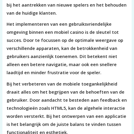
bij het aantrekken van nieuwe spelers en het behouden
van de huidige klanten.
Het implementeren van een gebruiksvriendelijke
omgeving binnen een mobiel casino is de sleutel tot
succes. Door te focussen op de optimale weergave op
verschillende apparaten, kan de betrokkenheid van
gebruikers aanzienlijk toenemen. Dit betekent niet
alleen een betere navigatie, maar ook een snellere
laadtijd en minder frustratie voor de speler.
Bij het verbeteren van de mobiele toegankelijkheid
draait alles om het begrijpen van de behoeften van de
gebruiker. Door aandacht te besteden aan feedback en
technologieën zoals HTML5, kan de algehele interactie
worden versterkt. Bij het ontwerpen van een applicatie
is het belangrijk om de juiste balans te vinden tussen
functionaliteit en esthetiek.