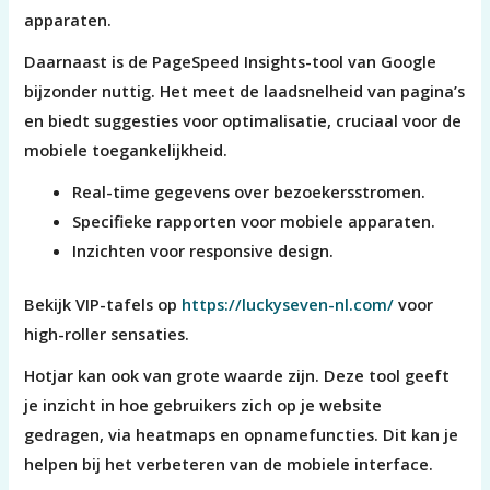
apparaten.
Daarnaast is de PageSpeed Insights-tool van Google
bijzonder nuttig. Het meet de laadsnelheid van pagina’s
en biedt suggesties voor optimalisatie, cruciaal voor de
mobiele toegankelijkheid.
Real-time gegevens over bezoekersstromen.
Specifieke rapporten voor mobiele apparaten.
Inzichten voor responsive design.
Bekijk VIP-tafels op
https://luckyseven-nl.com/
voor
high-roller sensaties.
Hotjar kan ook van grote waarde zijn. Deze tool geeft
je inzicht in hoe gebruikers zich op je website
gedragen, via heatmaps en opnamefuncties. Dit kan je
helpen bij het verbeteren van de mobiele interface.