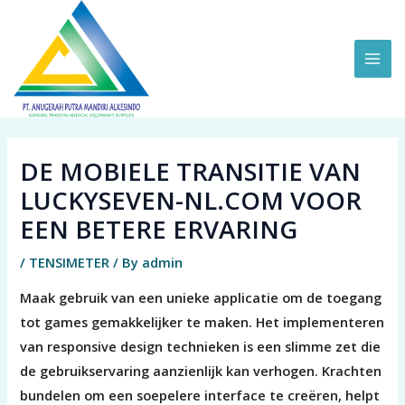
Skip
MAI
to
ME
content
DE MOBIELE TRANSITIE VAN
LUCKYSEVEN-NL.COM VOOR
EEN BETERE ERVARING
/
TENSIMETER
/ By
admin
Maak gebruik van een unieke applicatie om de toegang
tot games gemakkelijker te maken. Het implementeren
van responsive design technieken is een slimme zet die
de gebruikservaring aanzienlijk kan verhogen. Krachten
bundelen om een soepelere interface te creëren, helpt