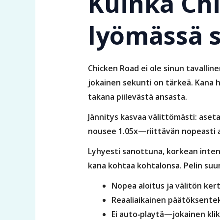
Kuinka Ch
lyömässä 
Chicken Road ei ole sinun tavalline
jokainen sekunti on tärkeä. Kana h
takana piilevästä ansasta.
Jännitys kasvaa välittömästi: ase
nousee 1.05x—riittävän nopeasti a
Lyhyesti sanottuna, korkean intens
kana kohtaa kohtalonsa. Pelin suun
Nopea aloitus ja välitön ke
Reaaliaikainen päätöksentek
Ei auto‑playtä—jokainen kli