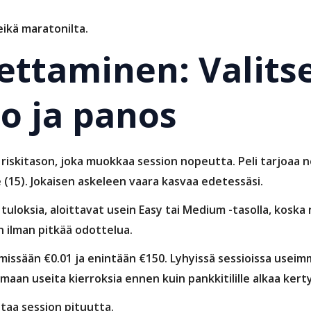
eikä maratonilta.
ettaminen: Valits
o ja panos
iskitason, joka muokkaa session nopeutta. Peli tarjoaa ne
 (15). Jokaisen askeleen vaara kasvaa edetessäsi.
tuloksia, aloittavat usein Easy tai Medium -tasolla, koska 
n ilman pitkää odottelua.
imissään €0.01 ja enintään €150. Lyhyissä sessioissa usei
 useita kierroksia ennen kuin pankkitilille alkaa kerty
staa session pituutta.