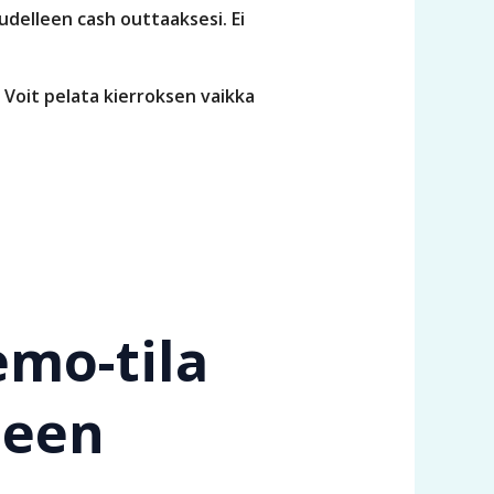
delleen cash outtaaksesi. Ei
 Voit pelata kierroksen vaikka
emo-tila
seen