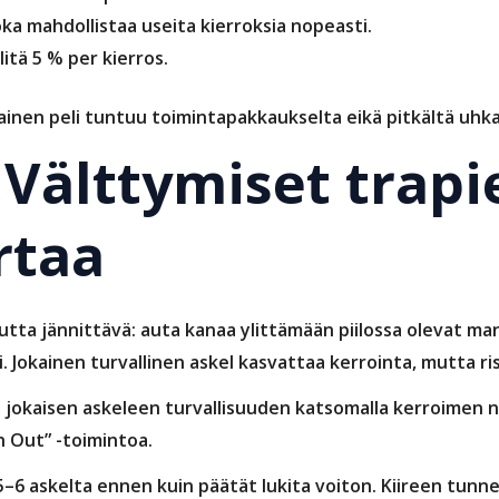
ka mahdollistaa useita kierroksia nopeasti.
litä 5 % per kierros.
inen peli tuntuu toimintapakkaukselta eikä pitkältä uhkap
 Välttymiset trapi
rtaa
ta jännittävä: auta kanaa ylittämään piilossa olevat man
. Jokainen turvallinen askel kasvattaa kerrointa, mutta ri
ta jokaisen askeleen turvallisuuden katsomalla kerroimen 
h Out” -toimintoa.
5–6 askelta ennen kuin päätät lukita voiton. Kiireen tunn