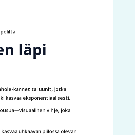
eliltä.
en läpi
hole-kannet tai uunit, jotka
ski kasvaa eksponentiaalisesti.
nousua—visuaalinen vihje, joka
e kasvaa uhkaavan piilossa olevan