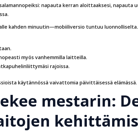
alamannopeiksi: napauta kerran aloittaaksesi, napauta uu
ssa.
lle kahden minuutin—mobiiliversio tuntuu luonnolliselta.
taan.
opeasti myös vanhemmilla laitteilla.
kapuhelinliittymäsi rajoissa.
ioista käytännössä vaivattomia päivittäisessä elämässä.
tekee mestarin: D
aitojen kehittämi