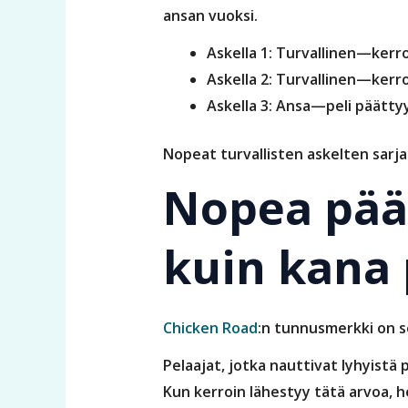
ansan vuoksi.
Askella 1: Turvallinen—kerro
Askella 2: Turvallinen—kerro
Askella 3: Ansa—peli päättyy
Nopeat turvallisten askelten sarjat 
Nopea pää
kuin kana 
Chicken Road
:n tunnusmerkki on s
Pelaajat, jotka nauttivat lyhyistä
Kun kerroin lähestyy tätä arvoa, h