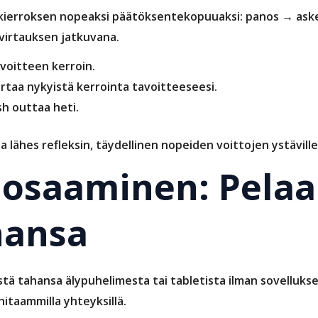
kierroksen nopeaksi päätöksentekopuuaksi: panos → ask
 virtauksen jatkuvana.
voitteen kerroin.
rtaa nykyistä kerrointa tavoitteeseesi.
ash outtaa heti.
a lähes refleksin, täydellinen nopeiden voittojen ystäville
osaaminen: Pelaa
hansa
tä tahansa älypuhelimesta tai tabletista ilman sovellukse
hitaammilla yhteyksillä.