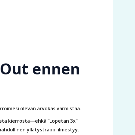
 Out ennen
roimesi olevan arvokas varmistaa.
aista kierrosta—ehkä “Lopetan 3x”.
ahdollinen yllätystrappi ilmestyy.