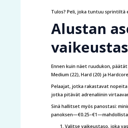
Tulos? Peli, joka tuntuu sprintiltä 
Alustan as
vaikeustas
Ennen kuin näet ruudukon, päätät r
Medium (22), Hard (20) ja Hardcore
Pelaajat, jotka rakastavat nopeita 
jotka pitävät adrenaliinin virtaava
Sinä hallitset myös panostasi: min
panoksen—€0.25–€1—mahdollistamaan
Valitse vaikeustaso, joka va