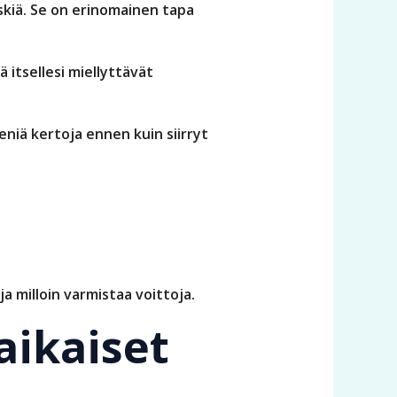
skiä. Se on erinomainen tapa
 itsellesi miellyttävät
niä kertoja ennen kuin siirryt
a milloin varmistaa voittoja.
aikaiset