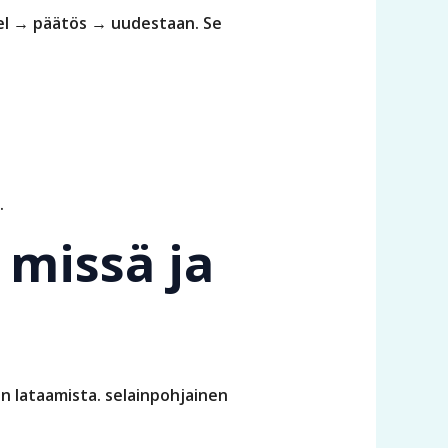
el → päätös → uudestaan. Se
.
 missä ja
n lataamista. selainpohjainen