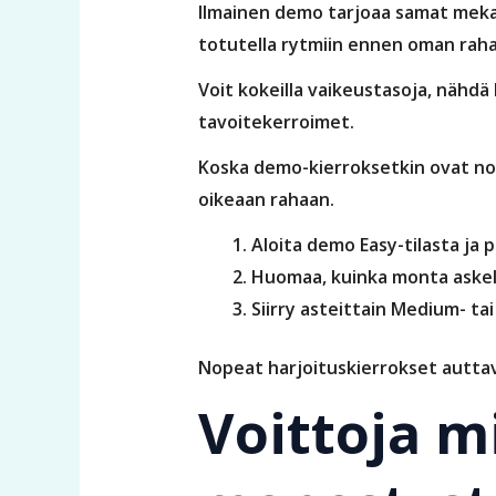
Ilmainen demo tarjoaa samat mekani
totutella rytmiin ennen oman rah
Voit kokeilla vaikeustasoja, nähdä 
tavoitekerroimet.
Koska demo-kierroksetkin ovat nop
oikeaan rahaan.
Aloita demo Easy-tilasta ja pe
Huomaa, kuinka monta askelt
Siirry asteittain Medium- tai
Nopeat harjoituskierrokset auttavat
Voittoja m