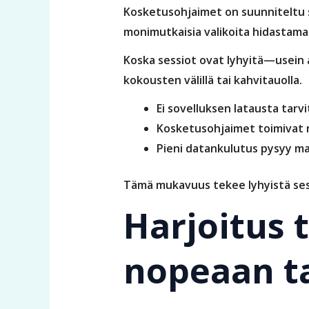
Kosketusohjaimet on suunniteltu s
monimutkaisia valikoita hidastama
Koska sessiot ovat lyhyitä—usein a
kokousten välillä tai kahvitauolla.
Ei sovelluksen latausta tarvi
Kosketusohjaimet toimivat n
Pieni datankulutus pysyy mat
Tämä mukavuus tekee lyhyistä sess
Harjoitus 
nopeaan t