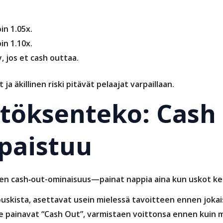
in 1.05x.
in 1.10x.
, jos et cash outtaa.
ja äkillinen riski pitävät pelaajat varpaillaan.
töksenteko: Cash
paistuu
en cash‑out-ominaisuus—painat nappia aina kun uskot ker
 puskista, asettavat usein mielessä tavoitteen ennen jok
e painavat “Cash Out”, varmistaen voittonsa ennen kuin m