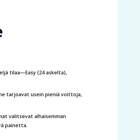
e
ljä tilaa—Easy (24 askelta),
ne tarjoavat usein pieniä voittoja,
mmat valitsevat alhaisemman
ä painetta.