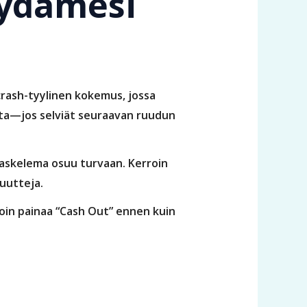
sydämesi
 crash-tyylinen kokemus, jossa
inta—jos selviät seuraavan ruudun
 askelema osuu turvaan. Kerroin
uutteja.
loin painaa “Cash Out” ennen kuin