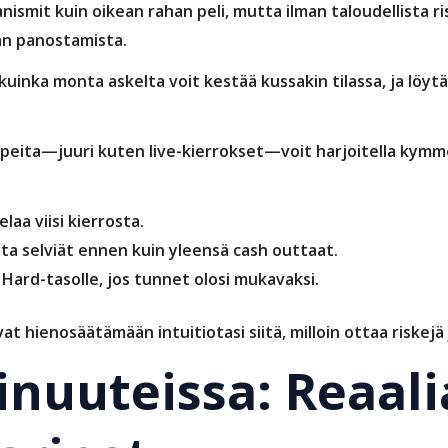
smit kuin oikean rahan peli, mutta ilman taloudellista ri
an panostamista.
kuinka monta askelta voit kestää kussakin tilassa, ja löytää
eita—juuri kuten live-kierrokset—voit harjoitella kymme
laa viisi kierrosta.
a selviät ennen kuin yleensä cash outtaat.
 Hard-tasolle, jos tunnet olosi mukavaksi.
 hienosäätämään intuitiotasi siitä, milloin ottaa riskejä j
inuuteissa: Reaali