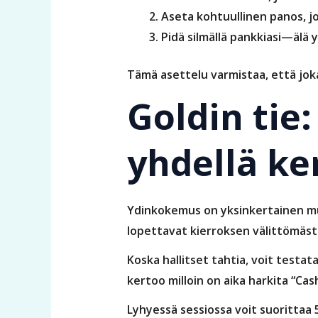
Aseta kohtuullinen panos, jo
Pidä silmällä pankkiasi—älä y
Tämä asettelu varmistaa, että joka
Goldin tie:
yhdellä ke
Ydinkokemus on yksinkertainen mut
lopettavat kierroksen välittömästi
Koska hallitset tahtia, voit testa
kertoo milloin on aika harkita “Cas
Lyhyessä sessiossa voit suorittaa 