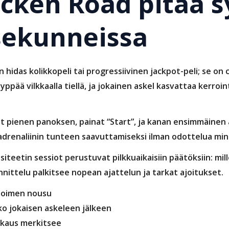
icken Road pitää 
sekunneissa
n hidas kolikkopeli tai progressiivinen jackpot-peli; se on
yppää vilkkaalla tiellä, ja jokainen askel kasvattaa kerro
tat pienen panoksen, painat “Start”, ja kanan ensimmäinen
drenaliinin tunteen saavuttamiseksi ilman odottelua min
iteetin sessiot perustuvat pilkkuaikaisiin päätöksiin: mil
nittelu palkitsee nopean ajattelun ja tarkat ajoitukset.
rtoimen nousu
o jokaisen askeleen jälkeen
kkaus merkitsee