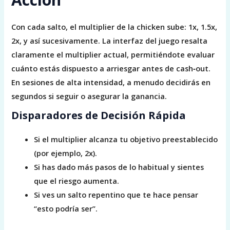
Con cada salto, el multiplier de la chicken sube: 1x, 1.5x,
2x, y así sucesivamente. La interfaz del juego resalta
claramente el multiplier actual, permitiéndote evaluar
cuánto estás dispuesto a arriesgar antes de cash‑out.
En sesiones de alta intensidad, a menudo decidirás en
segundos si seguir o asegurar la ganancia.
Disparadores de Decisión Rápida
Si el multiplier alcanza tu objetivo preestablecido
(por ejemplo, 2x).
Si has dado más pasos de lo habitual y sientes
que el riesgo aumenta.
Si ves un salto repentino que te hace pensar
“esto podría ser”.