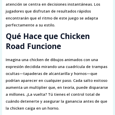
atención se centra en decisiones instantáneas. Los
jugadores que disfrutan de resultados rápidos
encontrarán que el ritmo de este juego se adapta
perfectamente a su estilo.
Qué Hace que
Chicken
Road
Funcione
Imagina una chicken de dibujos animados con una
expresión decidida mirando una cuadrícula de trampas
ocultas—tapaderas de alcantarilla y hornos—que
podrían aparecer en cualquier paso. Cada salto exitoso
aumenta un multiplier que, en teoría, puede dispararse
a millones. ¿La vuelta? Tú tienes el control total de
cuándo detenerte y asegurar la ganancia antes de que
la chicken caiga en un horno.