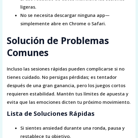
ligeras.
No se necesita descargar ninguna app—
simplemente abre en Chrome o Safari.
Solución de Problemas
Comunes
Incluso las sesiones rápidas pueden complicarse si no
tienes cuidado. No persigas pérdidas; es tentador
después de una gran ganancia, pero los juegos cortos
requieren estabilidad. Mantén tus límites de apuesta y
evita que las emociones dicten tu próximo movimiento.
Lista de Soluciones Rápidas
Si sientes ansiedad durante una ronda, pausa y
restablece tu objetivo.