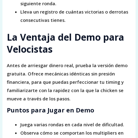
siguiente ronda.
Lleva un registro de cuántas victorias o derrotas
consecutivas tienes.
La Ventaja del Demo para
Velocistas
Antes de arriesgar dinero real, prueba la versión demo
gratuita. Ofrece mecánicas idénticas sin presión
financiera, para que puedas perfeccionar tu timing y
familiarizarte con la rapidez con la que la chicken se
mueve a través de los pasos.
Puntos para Jugar en Demo
Juega varias rondas en cada nivel de dificultad.
Observa cómo se comportan los multipliers en