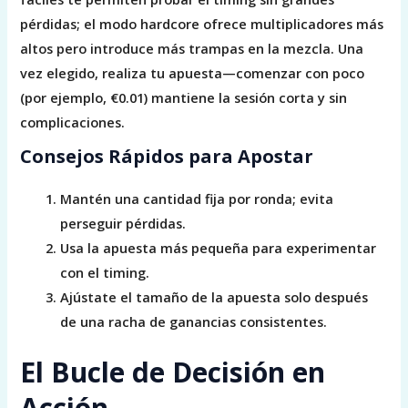
pérdidas; el modo hardcore ofrece multiplicadores más
altos pero introduce más trampas en la mezcla. Una
vez elegido, realiza tu apuesta—comenzar con poco
(por ejemplo, €0.01) mantiene la sesión corta y sin
complicaciones.
Consejos Rápidos para Apostar
Mantén una cantidad fija por ronda; evita
perseguir pérdidas.
Usa la apuesta más pequeña para experimentar
con el timing.
Ajústate el tamaño de la apuesta solo después
de una racha de ganancias consistentes.
El Bucle de Decisión en
Acción