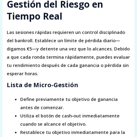
Gestión del Riesgo en
Tiempo Real
Las sesiones rápidas requieren un control disciplinado
del bankroll. Establece un límite de pérdida diario—
digamos €5—y detente una vez que lo alcances. Debido
a que cada ronda termina rápidamente, puedes evaluar
tu rendimiento después de cada ganancia o pérdida sin
esperar horas.
Lista de Micro‑Gestión
Define previamente tu objetivo de ganancia
antes de comenzar.
Utiliza el botón de cash‑out inmediatamente
cuando se alcance el objetivo.
Restablece tu objetivo inmediatamente para la