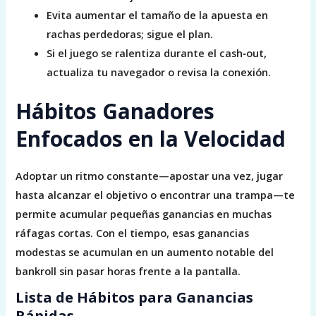
Evita aumentar el tamaño de la apuesta en
rachas perdedoras; sigue el plan.
Si el juego se ralentiza durante el cash‑out,
actualiza tu navegador o revisa la conexión.
Hábitos Ganadores
Enfocados en la Velocidad
Adoptar un ritmo constante—apostar una vez, jugar
hasta alcanzar el objetivo o encontrar una trampa—te
permite acumular pequeñas ganancias en muchas
ráfagas cortas. Con el tiempo, esas ganancias
modestas se acumulan en un aumento notable del
bankroll sin pasar horas frente a la pantalla.
Lista de Hábitos para Ganancias
Rápidas