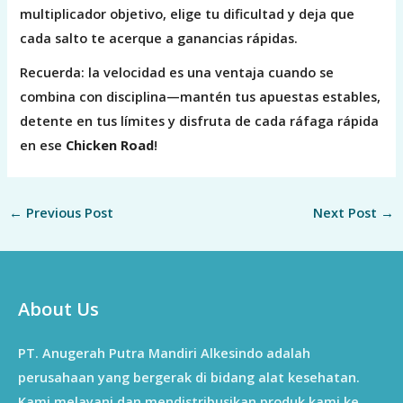
multiplicador objetivo, elige tu dificultad y deja que
cada salto te acerque a ganancias rápidas.
Recuerda: la velocidad es una ventaja cuando se
combina con disciplina—mantén tus apuestas estables,
detente en tus límites y disfruta de cada ráfaga rápida
en ese
Chicken Road
!
←
Previous Post
Next Post
→
About Us
PT. Anugerah Putra Mandiri Alkesindo adalah
perusahaan yang bergerak di bidang alat kesehatan.
Kami melayani dan mendistribusikan produk kami ke