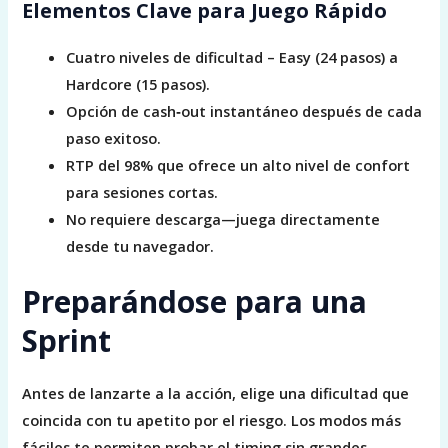
Elementos Clave para Juego Rápido
Cuatro niveles de dificultad – Easy (24 pasos) a
Hardcore (15 pasos).
Opción de cash‑out instantáneo después de cada
paso exitoso.
RTP del 98% que ofrece un alto nivel de confort
para sesiones cortas.
No requiere descarga—juega directamente
desde tu navegador.
Preparándose para una
Sprint
Antes de lanzarte a la acción, elige una dificultad que
coincida con tu apetito por el riesgo. Los modos más
fáciles te permiten probar el timing sin grandes