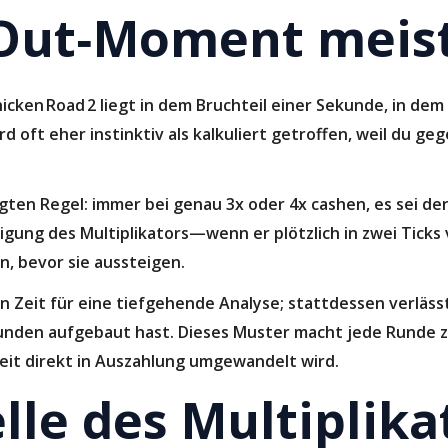
Out‑Moment meis
ken Road 2 liegt in dem Bruchteil einer Sekunde, in dem
d oft eher instinktiv als kalkuliert getroffen, weil du ge
gten Regel: immer bei genau 3x oder 4x cashen, es sei denn
ung des Multiplikators—wenn er plötzlich in zwei Ticks vo
en, bevor sie aussteigen.
en Zeit für eine tiefgehende Analyse; stattdessen verläss
unden aufgebaut hast. Dieses Muster macht jede Runde z
it direkt in Auszahlung umgewandelt wird.
lle des Multiplika