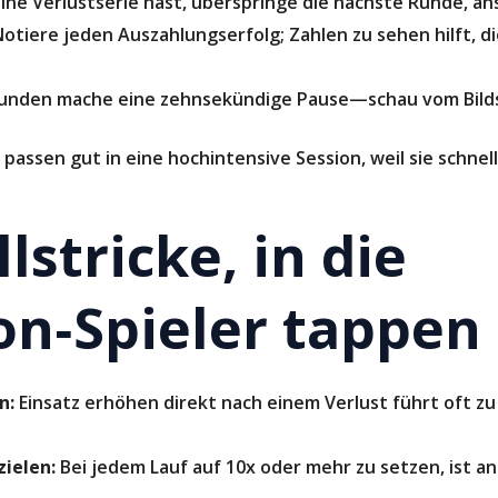
ne Verlustserie hast, überspringe die nächste Runde, an
otiere jeden Auszahlungserfolg; Zahlen zu sehen hilft, d
unden mache eine zehnsekündige Pause—schau vom Bild
assen gut in eine hochintensive Session, weil sie schne
lstricke, in die
on‑Spieler tappen
n:
Einsatz erhöhen direkt nach einem Verlust führt oft z
zielen:
Bei jedem Lauf auf 10x oder mehr zu setzen, ist ang