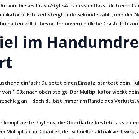
 Action. Dieses Crash‑Style‑Arcade‑Spiel lässt dich eine 
likator in Echtzeit steigt. Jede Sekunde zählt, und der 
hn halten willst, bevor der unvermeidliche Crash dich zur
piel im Handumdr
rt
uschend einfach: Du setzt einen Einsatz, startest dein H
r von 1.00x nach oben steigt. Der Multiplikator weckt d
erzschlag an—doch du bist immer am Rande des Verlusts, 
r komplizierte Paylines; die Oberfläche besteht aus einem
 Multiplikator‑Counter, der schneller aktualisiert wird, 