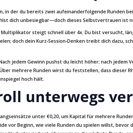
ssion, in der du bereits zwei aufeinanderfolgende Runden b
hlst dich unbesiegbar—doch dieses Selbstvertrauen ist n
Multiplikator steigt schnell über 4x. Du bist versucht, lä
ielen; doch dein Kurz‑Session‑Denken treibt dich dazu, sc
Nach jedem Gewinn pushst du leicht höher; nach jedem Ver
Über mehrere Runden wirst du feststellen, dass dieser R
inspiegel hoch hält.
roll unterwegs ve
angseinsätze unter €0,20, um Kapital für mehrere Runde
de vor Beginn, wie viele Runden du spielen willst, bevor