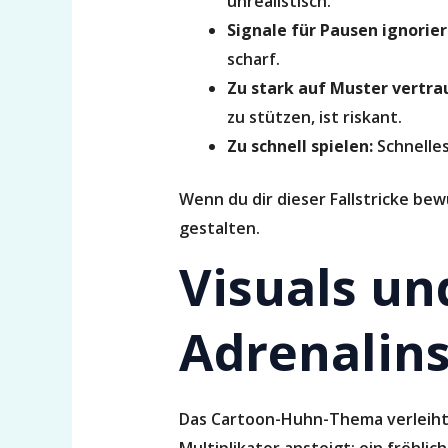
unrealistisch.
Signale für Pausen ignorier
scharf.
Zu stark auf Muster vertra
zu stützen, ist riskant.
Zu schnell spielen:
Schnelles
Wenn du dir dieser Fallstricke bew
gestalten.
Visuals un
Adrenalins
Das Cartoon-Huhn-Thema verleiht 
Multiplikator ansteigt; ein fröhl