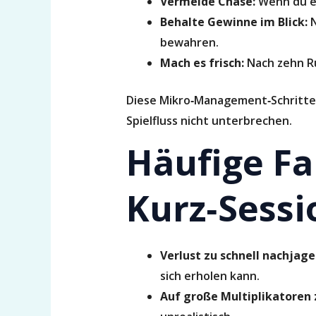
Vermeide Chase:
Wenn du ei
Behalte Gewinne im Blick:
N
bewahren.
Mach es frisch:
Nach zehn R
Diese Mikro‑Management‑Schritte p
Spielfluss nicht unterbrechen.
Häufige Fal
Kurz‑Sessi
Verlust zu schnell nachjage
sich erholen kann.
Auf große Multiplikatoren 