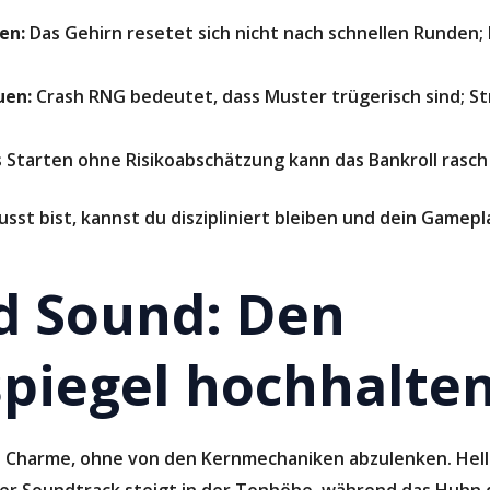
en:
Das Gehirn resetet sich nicht nach schnellen Runden;
uen:
Crash RNG bedeutet, dass Muster trügerisch sind; Str
 Starten ohne Risikoabschätzung kann das Bankroll rasch
usst bist, kannst du diszipliniert bleiben und dein Gamep
d Sound: Den
piegel hochhalte
Charme, ohne von den Kernmechaniken abzulenken. Helle
icher Soundtrack steigt in der Tonhöhe, während das Huhn 