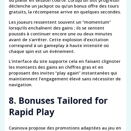
du plaisir en session courte. Lorsqu’un slot progressif
déclenche un jackpot ou qu’un bonus offre des tours
gratuits, la récompense arrive en quelques secondes.
Les joueurs ressentent souvent un “momentum”
lorsqu’ils enchaînent des gains ; ils se sentent
poussés à continuer encore une ou deux minutes
avant de s’arrêter. Cette explosion d’excitation
correspond à un gameplay à haute intensité où
chaque spin est un événement.
L’interface du site supporte cela en faisant clignoter
les montants des gains en chiffres gras et en
proposant des invites “play again” instantanées qui
maintiennent l’engagement élevé sans nécessiter de
navigation.
8. Bonuses Tailored for
Rapid Play
Casinova propose des promotions adaptées au jeu en