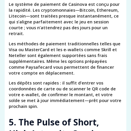
Le système de paiement de Casinova est conçu pour
la rapidité. Les cryptomonnaies—Bitcoin, Ethereum,
Litecoin—sont traitées presque instantanément, ce
qui s’aligne parfaitement avec le jeu en session
courte ; vous n’attendrez pas des jours pour un
retrait.
Les méthodes de paiement traditionnelles telles que
Visa ou MasterCard et les e-wallets comme Skrill et
Neteller sont également supportées sans frais
supplémentaires. Même les options prépayées
comme Paysafecard vous permettent de financer
votre compte en déplacement.
Les dépôts sont rapides : il suffit d’entrer vos
coordonnées de carte ou de scanner le QR code de
votre e-wallet, de confirmer le montant, et votre
solde se met à jour immédiatement—prêt pour votre
prochain spin.
5. The Pulse of Short,