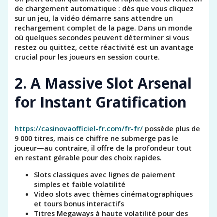
de chargement automatique : dès que vous cliquez
sur un jeu, la vidéo démarre sans attendre un
rechargement complet de la page. Dans un monde
où quelques secondes peuvent déterminer si vous
restez ou quittez, cette réactivité est un avantage
crucial pour les joueurs en session courte.
2. A Massive Slot Arsenal
for Instant Gratification
https://casinovaofficiel-fr.com/fr-fr/
possède plus de
9 000 titres, mais ce chiffre ne submerge pas le
joueur—au contraire, il offre de la profondeur tout
en restant gérable pour des choix rapides.
Slots classiques avec lignes de paiement
simples et faible volatilité
Video slots avec thèmes cinématographiques
et tours bonus interactifs
Titres Megaways à haute volatilité pour des