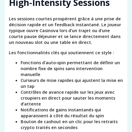
High‑Intensity Sessions
Les sessions courtes prospèrent grâce à une prise de
décision rapide et un feedback instantané. Le joueur
typique ouvre Casinova lors d’un trajet ou d’une
courte pause déjeuner et se lance directement dans
un nouveau slot ou une table en direct.
Les fonctionnalités clés qui soutiennent ce style :
Fonctions d’auto‑spin permettant de définir un
nombre fixe de spins sans intervention
manuelle
Curseurs de mise rapides qui ajustent la mise en
un tap
Contrôles de avance rapide sur les jeux avec
croupiers en direct pour sauter les moments
d’attente
Notifications de gains instantanés qui
apparaissent à côté du résultat du spin
Bouton de cashout en un clic pour les retraits
crypto traités en secondes