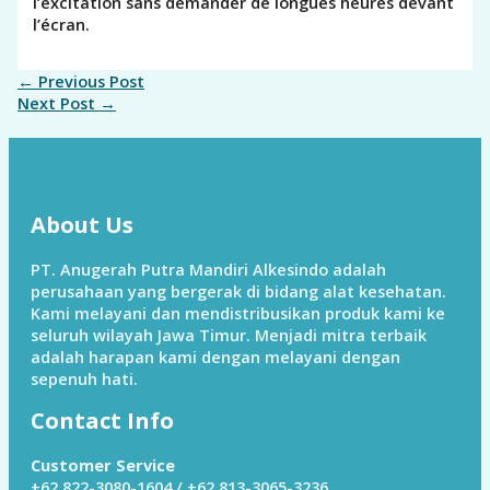
l’excitation sans demander de longues heures devant
l’écran.
←
Previous Post
Next Post
→
About Us
PT. Anugerah Putra Mandiri Alkesindo adalah
perusahaan yang bergerak di bidang alat kesehatan.
Kami melayani dan mendistribusikan produk kami ke
seluruh wilayah Jawa Timur. Menjadi mitra terbaik
adalah harapan kami dengan melayani dengan
sepenuh hati.
Contact Info
Customer Service
+62 822-3080-1604 / +62 813-3065-3236