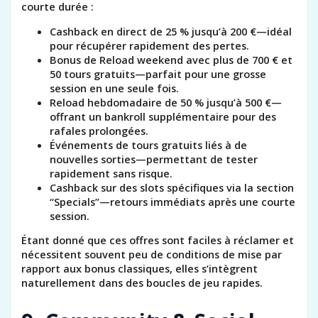
courte durée :
Cashback en direct de 25 % jusqu’à 200 €—idéal
pour récupérer rapidement des pertes.
Bonus de Reload weekend avec plus de 700 € et
50 tours gratuits—parfait pour une grosse
session en une seule fois.
Reload hebdomadaire de 50 % jusqu’à 500 €—
offrant un bankroll supplémentaire pour des
rafales prolongées.
Événements de tours gratuits liés à de
nouvelles sorties—permettant de tester
rapidement sans risque.
Cashback sur des slots spécifiques via la section
“Specials”—retours immédiats après une courte
session.
Étant donné que ces offres sont faciles à réclamer et
nécessitent souvent peu de conditions de mise par
rapport aux bonus classiques, elles s’intègrent
naturellement dans des boucles de jeu rapides.