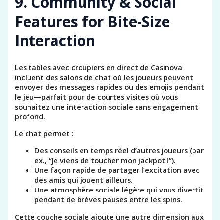
9. Community & Social
Features for Bite‑Size
Interaction
Les tables avec croupiers en direct de Casinova
incluent des salons de chat où les joueurs peuvent
envoyer des messages rapides ou des emojis pendant
le jeu—parfait pour de courtes visites où vous
souhaitez une interaction sociale sans engagement
profond.
Le chat permet :
Des conseils en temps réel d’autres joueurs (par
ex., “Je viens de toucher mon jackpot !”).
Une façon rapide de partager l’excitation avec
des amis qui jouent ailleurs.
Une atmosphère sociale légère qui vous divertit
pendant de brèves pauses entre les spins.
Cette couche sociale ajoute une autre dimension aux