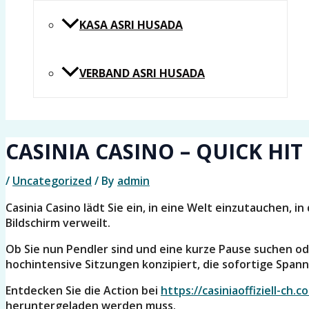
KASA ASRI HUSADA
VERBAND ASRI HUSADA
CASINIA CASINO – QUICK HIT
/
Uncategorized
/ By
admin
Casinia Casino lädt Sie ein, in eine Welt einzutauchen, i
Bildschirm verweilt.
Ob Sie nun Pendler sind und eine kurze Pause suchen ode
hochintensive Sitzungen konzipiert, die sofortige Span
Entdecken Sie die Action bei
https://casiniaoffiziell-ch.c
heruntergeladen werden muss.