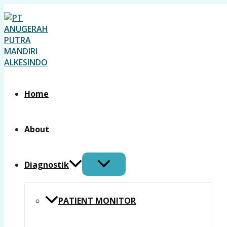
MENU
MENU
MENU
Skip
TOGGLE
TOGGLE
TOGGLE
to
content
Home
About
Diagnostik
PATIENT MONITOR