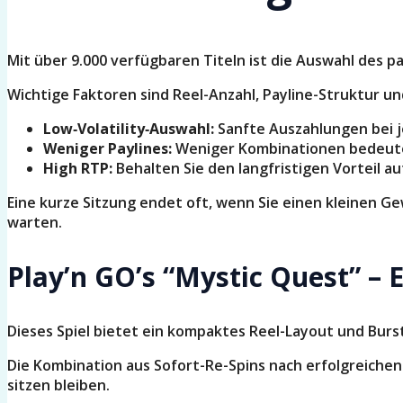
Mit über 9.000 verfügbaren Titeln ist die Auswahl des pa
Wichtige Faktoren sind Reel-Anzahl, Payline-Struktur und V
Low‑Volatility‑Auswahl:
Sanfte Auszahlungen bei j
Weniger Paylines:
Weniger Kombinationen bedeute
High RTP:
Behalten Sie den langfristigen Vorteil auf
Eine kurze Sitzung endet oft, wenn Sie einen kleinen G
warten.
Play’n GO’s “Mystic Quest” – E
Dieses Spiel bietet ein kompaktes Reel-Layout und Burst
Die Kombination aus Sofort-Re-Spins nach erfolgreiche
sitzen bleiben.