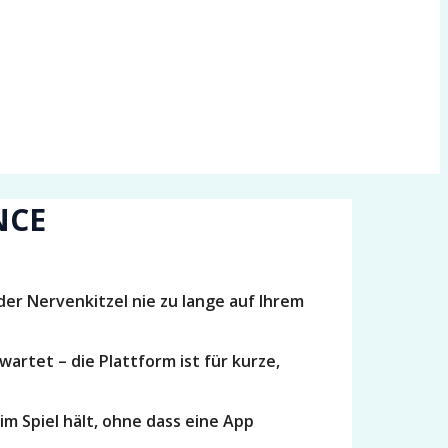
NCE
 der Nervenkitzel nie zu lange auf Ihrem
artet – die Plattform ist für kurze,
im Spiel hält, ohne dass eine App