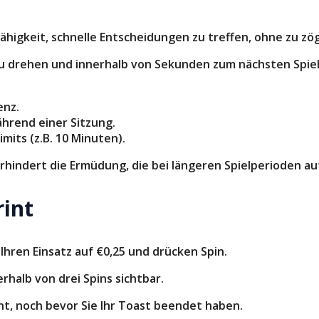
Fähigkeit, schnelle Entscheidungen zu treffen, ohne zu zö
u drehen und innerhalb von Sekunden zum nächsten Spiel
enz.
hrend einer Sitzung.
imits (z.B. 10 Minuten).
erhindert die Ermüdung, die bei längeren Spielperioden a
rint
 Ihren Einsatz auf €0,25 und drücken Spin.
erhalb von drei Spins sichtbar.
cht, noch bevor Sie Ihr Toast beendet haben.