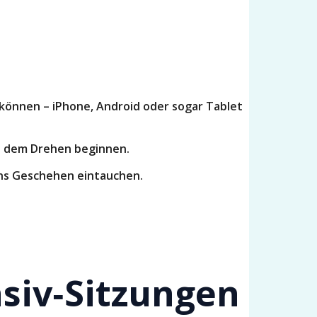
n können – iPhone, Android oder sogar Tablet
it dem Drehen beginnen.
 ins Geschehen eintauchen.
nsiv‑Sitzungen