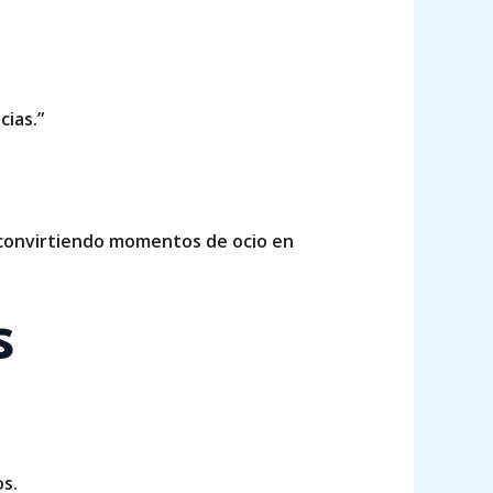
ias.”
, convirtiendo momentos de ocio en
s
s.