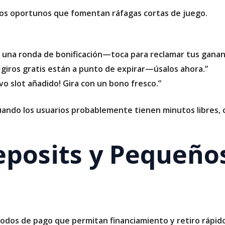
sos oportunos que fomentan ráfagas cortas de juego.
 una ronda de bonificación—toca para reclamar tus gananc
giros gratis están a punto de expirar—úsalos ahora.”
o slot añadido! Gira con un bono fresco.”
 cuando los usuarios probablemente tienen minutos libres
eposits y Pequeño
odos de pago que permitan financiamiento y retiro rápido