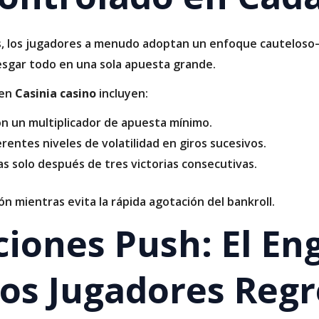
ves, los jugadores a menudo adoptan un enfoque cautelo
iesgar todo en una sola apuesta grande.
 en
Casinia casino
incluyen:
on un multiplicador de apuesta mínimo.
rentes niveles de volatilidad en giros sucesivos.
s solo después de tres victorias consecutivas.
n mientras evita la rápida agotación del bankroll.
aciones Push: El E
os Jugadores Reg