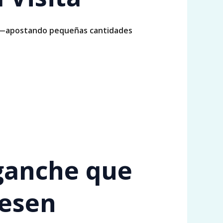
so—apostando pequeñas cantidades
nganche que
resen