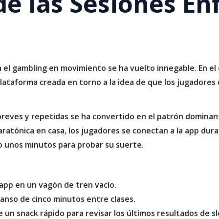
 de las Sesiones E
ia el gambling en movimiento se ha vuelto innegable. En e
plataforma creada en torno a la idea de que los jugador
 breves y repetidas se ha convertido en el patrón domin
aratónica en casa, los jugadores se conectan a la app dur
 unos minutos para probar su suerte.
app en un vagón de tren vacío.
nso de cinco minutos entre clases.
un snack rápido para revisar los últimos resultados de sl