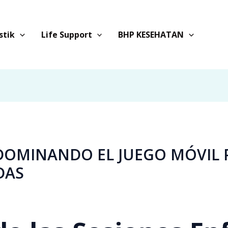
stik
Life Support
BHP KESEHATAN
 DOMINANDO EL JUEGO MÓVIL
DAS