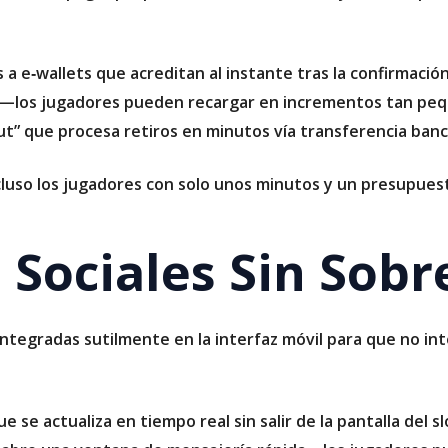
a e‑wallets que acreditan al instante tras la confirmación
—los jugadores pueden recargar en incrementos tan peq
t” que procesa retiros en minutos vía transferencia banc
cluso los jugadores con solo unos minutos y un presupue
 Sociales Sin Sobr
ntegradas sutilmente en la interfaz móvil para que no in
se actualiza en tiempo real sin salir de la pantalla del sl