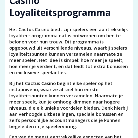
Casino
Loyaliteitsprogramma
Het Cactus Casino biedt zijn spelers een aantrekkelijk
loyaliteitsprogramma dat is ontworpen om hen te
belonen voor hun trouw. Dit programma is
opgebouwd uit verschillende niveaus, waarbij spelers
loyaliteitspunten kunnen verzamelen naarmate ze
meer spelen. Het idee is simpel: hoe meer je speelt,
hoe meer je verdient, en dat leidt tot extra bonussen
en exclusieve speelacties.
Bij het Cactus Casino begint elke speler op het
instapniveau, waar ze al snel hun eerste
loyaliteitspunten kunnen verzamelen. Naarmate je
meer speelt, kun je omhoog klimmen naar hogere
niveaus, die elk unieke voordelen bieden. Denk hierbij
aan verhoogde uitbetalingen, speciale bonussen en
zelfs persoonlijke accountmanagers die je kunnen
begeleiden in je speelervaring.
Een van de meest aantrekkelijke aspecten van het