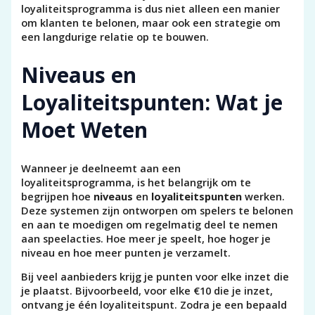
loyaliteitsprogramma is dus niet alleen een manier
om klanten te belonen, maar ook een strategie om
een langdurige relatie op te bouwen.
Niveaus en
Loyaliteitspunten: Wat je
Moet Weten
Wanneer je deelneemt aan een
loyaliteitsprogramma, is het belangrijk om te
begrijpen hoe
niveaus
en
loyaliteitspunten
werken.
Deze systemen zijn ontworpen om spelers te belonen
en aan te moedigen om regelmatig deel te nemen
aan speelacties. Hoe meer je speelt, hoe hoger je
niveau en hoe meer punten je verzamelt.
Bij veel aanbieders krijg je punten voor elke inzet die
je plaatst. Bijvoorbeeld, voor elke €10 die je inzet,
ontvang je één loyaliteitspunt. Zodra je een bepaald