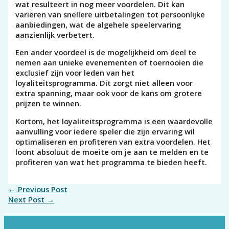
wat resulteert in nog meer voordelen. Dit kan
variëren van snellere uitbetalingen tot persoonlijke
aanbiedingen, wat de algehele speelervaring
aanzienlijk verbetert.
Een ander voordeel is de mogelijkheid om deel te
nemen aan unieke evenementen of toernooien die
exclusief zijn voor leden van het
loyaliteitsprogramma. Dit zorgt niet alleen voor
extra spanning, maar ook voor de kans om grotere
prijzen te winnen.
Kortom, het loyaliteitsprogramma is een waardevolle
aanvulling voor iedere speler die zijn ervaring wil
optimaliseren en profiteren van extra voordelen. Het
loont absoluut de moeite om je aan te melden en te
profiteren van wat het programma te bieden heeft.
←
Previous Post
Next Post
→