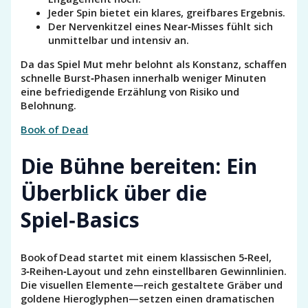
Jeder Spin bietet ein klares, greifbares Ergebnis.
Der Nervenkitzel eines Near‑Misses fühlt sich
unmittelbar und intensiv an.
Da das Spiel Mut mehr belohnt als Konstanz, schaffen
schnelle Burst‑Phasen innerhalb weniger Minuten
eine befriedigende Erzählung von Risiko und
Belohnung.
Book of Dead
Die Bühne bereiten: Ein
Überblick über die
Spiel‑Basics
Book of Dead startet mit einem klassischen 5‑Reel,
3‑Reihen‑Layout und zehn einstellbaren Gewinnlinien.
Die visuellen Elemente—reich gestaltete Gräber und
goldene Hieroglyphen—setzen einen dramatischen