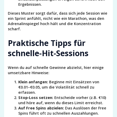
Ergebnissen.
Dieses Muster sorgt dafür, dass sich jede Session wie
ein Sprint anfühlt, nicht wie ein Marathon, was den
Adrenalinspiegel hoch hält und die Konzentration
scharf.
Praktische Tipps für
schnelle‑Hit‑Sessions
Wenn du auf schnelle Gewinne abzielst, hier einige
umsetzbare Hinweise:
Klein anfangen:
Beginne mit Einsätzen von
€0.01–€0.05, um die Volatilität schnell zu
erfassen.
Stop‑Loss setzen:
Entscheide vorher (z.B. €10)
und höre auf, wenn du dieses Limit erreichst.
Auf Free Spins abzielen:
Das Auslösen der Free
Spins führt oft zu schnellen Auszahlungen.