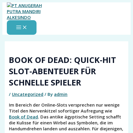
MAIN
Skip
MENU
to
content
BOOK OF DEAD: QUICK‑HIT
SLOT‑ABENTEUER FÜR
SCHNELLE SPIELER
/
Uncategorized
/ By
admin
Im Bereich der Online‑Slots versprechen nur wenige
Titel den Nervenkitzel sofortiger Aufregung wie
Book of Dead
. Das antike ägyptische Setting schafft
die Kulisse für einen Wirbel aus Symbolen, die im
Handumdrehen landen und auszahlen. Für diejenigen,