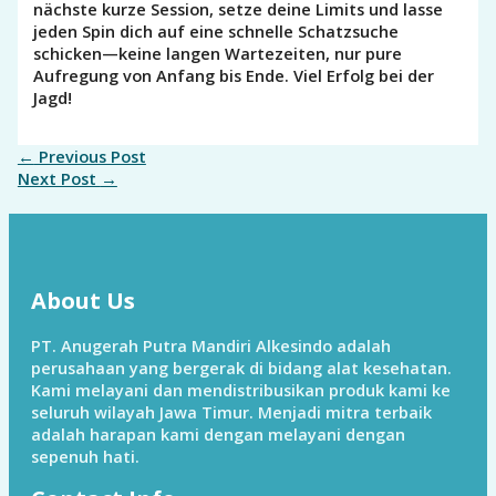
nächste kurze Session, setze deine Limits und lasse
jeden Spin dich auf eine schnelle Schatzsuche
schicken—keine langen Wartezeiten, nur pure
Aufregung von Anfang bis Ende. Viel Erfolg bei der
Jagd!
←
Previous Post
Next Post
→
About Us
PT. Anugerah Putra Mandiri Alkesindo adalah
perusahaan yang bergerak di bidang alat kesehatan.
Kami melayani dan mendistribusikan produk kami ke
seluruh wilayah Jawa Timur. Menjadi mitra terbaik
adalah harapan kami dengan melayani dengan
sepenuh hati.