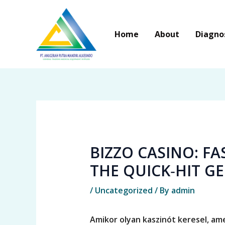
Skip
to
Home
About
Diagno
content
BIZZO CASINO: F
THE QUICK‑HIT G
/
Uncategorized
/ By
admin
Amikor olyan kaszinót keresel, ame