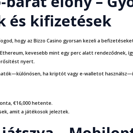
o‑barát előny – Gy
k és kifizetések
fogod, hogy az Bizzo Casino gyorsan kezeli a befizetéseket
az Ethereum, kevesebb mint egy perc alatt rendeződnek, íg
rősítést nyert.
ozhatók—különösen, ha kriptót vagy e-walletot használsz
aponta, €16,000 hetente.
ések, amit a játékosok jeleztek.
 játszva – Mobilop