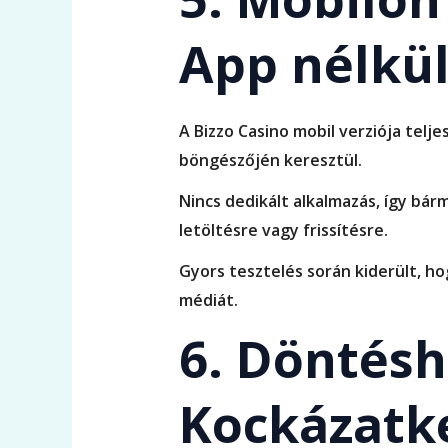
App nélkü
A Bizzo Casino mobil verziója tel
böngészőjén keresztül.
Nincs dedikált alkalmazás, így bár
letöltésre vagy frissítésre.
Gyors tesztelés során kiderült, ho
médiát.
6. Döntésh
Kockázatke