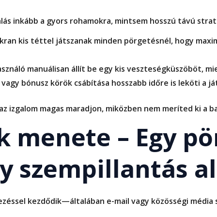
lás inkább a gyors rohamokra, mintsem hosszú távú straté
ran kis téttel játszanak minden pörgetésnél, hogy maxim
sználó manuálisan állít be egy kis veszteségküszöböt, mi
 vagy bónusz körök csábítása hosszabb időre is leköti a j
y az izgalom magas maradjon, miközben nem meríted ki a ba
ók menete – Egy pö
y szempillantás al
kezéssel kezdődik—általában e-mail vagy közösségi média