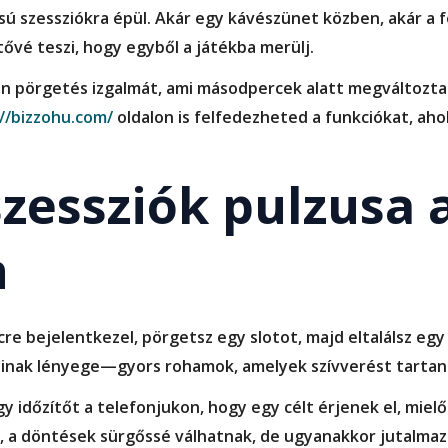
tású szessziókra épül. Akár egy kávészünet közben, akár a
vé teszi, hogy egyből a játékba merülj.
an pörgetés izgalmát, ami másodpercek alatt megváltoztat
//bizzohu.com/
oldalon is felfedezheted a funkciókat, aho
szessziók pulzusa 
n
re bejelentkezel, pörgetsz egy slotot, majd eltalálsz egy 
zióinak lényege—gyors rohamok, amelyek szívverést tartan
y időzítőt a telefonjukon, hogy egy célt érjenek el, mielő
s, a döntések sürgőssé válhatnak, de ugyanakkor jutalmazó