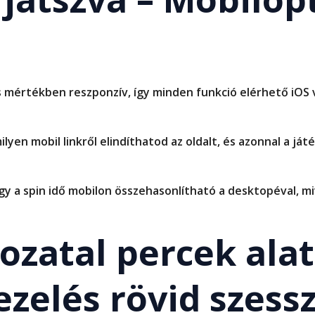
l
jes mértékben reszponzív, így minden funkció elérhető iOS
milyen mobil linkről elindíthatod az oldalt, és azonnal a 
gy a spin idő mobilon összehasonlítható a desktopéval, mi
ozatal percek alat
zelés rövid szess