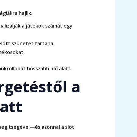
giákra hajlik.
alizálják a játékok számát egy
előtt szünetet tartana.
átékosokat.
nkrollodat hosszabb idő alatt.
rgetéstől a
att
 segítségével—és azonnal a slot