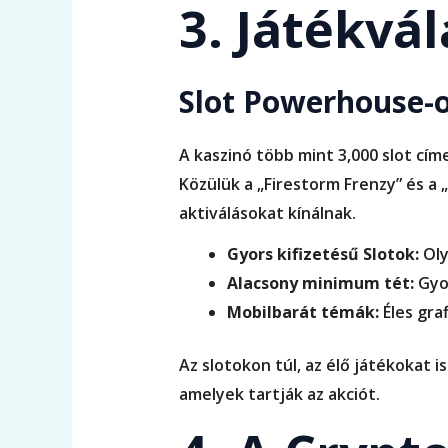
3. Játékvá
Slot Powerhouse-
A kaszinó több mint 3,000 slot cím
Közülük a „Firestorm Frenzy” és a 
aktiválásokat kínálnak.
Gyors kifizetésű Slotok:
Oly
Alacsony minimum tét:
Gyor
Mobilbarát témák:
Éles gra
Az slotokon túl, az élő játékokat i
amelyek tartják az akciót.