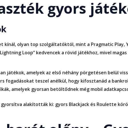
laszték gyors ját
ok
et kínál, olyan top szolgáltatóktól, mint a Pragmatic Play
„Lightning Loop” kedvencek a rövid játékhoz, mivel magas 
an játékok, amelyek az első néhány pörgetésen belül viss
s fogadásokat teszel anélkül, hogy kifosztanád a bankrol
fikák, amelyek gyorsan betöltődnek még mobil adatkapcso
s gyorsítva alakították ki: gyors Blackjack és Roulette kör