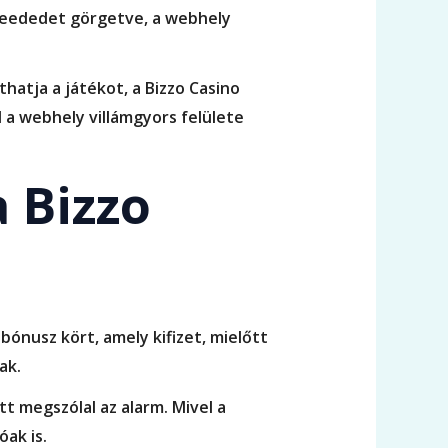
 feededet görgetve, a webhely
hatja a játékot, a Bizzo Casino
l a webhely villámgyors felülete
a Bizzo
bónusz kört, amely kifizet, mielőtt
ak.
tt megszólal az alarm. Mivel a
ak is.