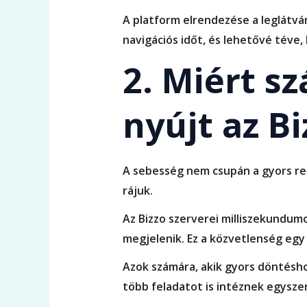
A platform elrendezése a leglátvá
navigációs időt, és lehetővé téve, 
2. Miért s
nyújt az B
A sebesség nem csupán a gyors reel
rájuk.
Az Bizzo szerverei milliszekundu
megjelenik. Ez a közvetlenség egy 
Azok számára, akik gyors döntésho
több feladatot is intéznek egyszer