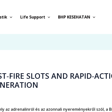
stik
Life Support
BHP KESEHATAN
AST‑FIRE SLOTS AND RAPID‑AC
ENERATION
ly az adrenalinról és az azonnali nyereményekről szól, a B