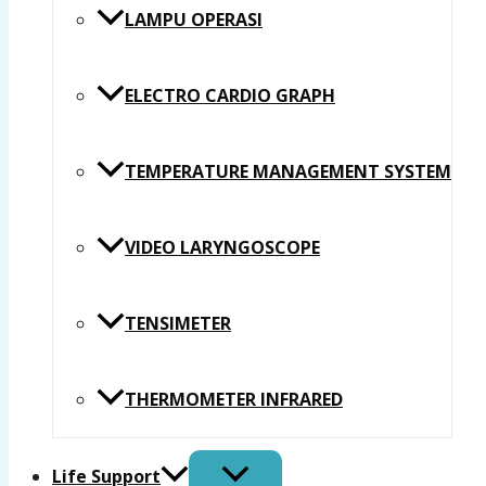
LAMPU OPERASI
ELECTRO CARDIO GRAPH
TEMPERATURE MANAGEMENT SYSTEM
VIDEO LARYNGOSCOPE
TENSIMETER
THERMOMETER INFRARED
Life Support