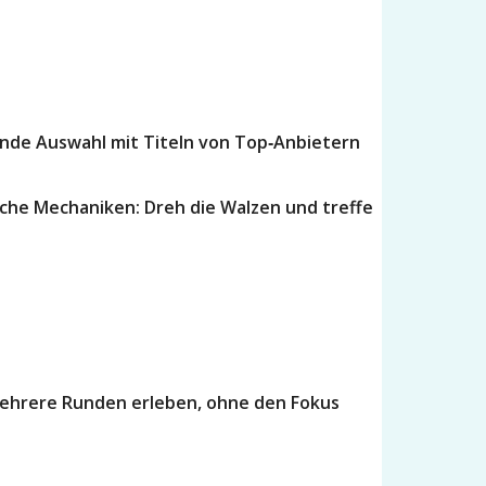
kende Auswahl mit Titeln von Top‑Anbietern
fache Mechaniken: Dreh die Walzen und treffe
 mehrere Runden erleben, ohne den Fokus