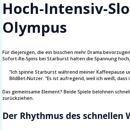
Hoch‑Intensiv‑Slo
Olympus
Für diejenigen, die ein bisschen mehr Drama bevorzugen
Sofort‑Re‑Spins bei Starburst halten die Spannung hoc
“Ich spinne Starburst während meiner Kaffeepause un
BildBet‑Nutzer. “Es ist aufregend, weil ich weiß, das
Das gemeinsame Element? Beide Spiele belohnen schnell
zurückziehen.
Der Rhythmus des schnellen 