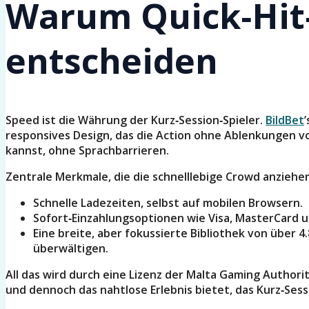
Warum Quick‑Hit‑S
entscheiden
Speed ist die Währung der Kurz‑Session‑Spieler.
BildBet
responsives Design, das die Action ohne Ablenkungen v
kannst, ohne Sprachbarrieren.
Zentrale Merkmale, die die schnelllebige Crowd anziehen
Schnelle Ladezeiten, selbst auf mobilen Browsern.
Sofort‑Einzahlungsoptionen wie Visa, MasterCard u
Eine breite, aber fokussierte Bibliothek von über 4
überwältigen.
All das wird durch eine Lizenz der Malta Gaming Authorit
und dennoch das nahtlose Erlebnis bietet, das Kurz‑Sess