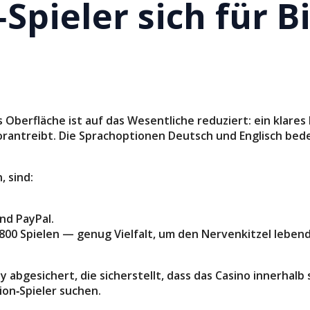
pieler sich für B
’s Oberfläche ist auf das Wesentliche reduziert: ein klare
orantreibt. Die Sprachoptionen Deutsch und Englisch bed
, sind:
nd PayPal.
.800 Spielen — genug Vielfalt, um den Nervenkitzel lebend
y abgesichert, die sicherstellt, dass das Casino innerhal
ion‑Spieler suchen.