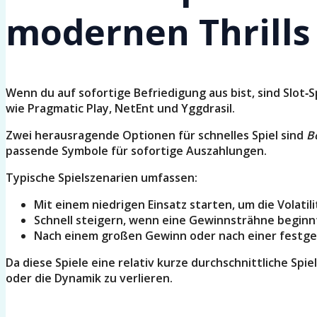
modernen Thrills
Wenn du auf sofortige Befriedigung aus bist, sind Slot‑
wie Pragmatic Play, NetEnt und Yggdrasil.
Zwei herausragende Optionen für schnelles Spiel sind
B
passende Symbole für sofortige Auszahlungen.
Typische Spielszenarien umfassen:
Mit einem niedrigen Einsatz starten, um die Volatili
Schnell steigern, wenn eine Gewinnsträhne beginn
Nach einem großen Gewinn oder nach einer festge
Da diese Spiele eine relativ kurze durchschnittliche S
oder die Dynamik zu verlieren.