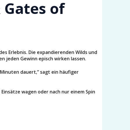
 Gates of
des Erlebnis. Die expandierenden Wilds und
en jeden Gewinn episch wirken lassen.
Minuten dauert,” sagt ein häufiger
e Einsätze wagen oder nach nur einem Spin