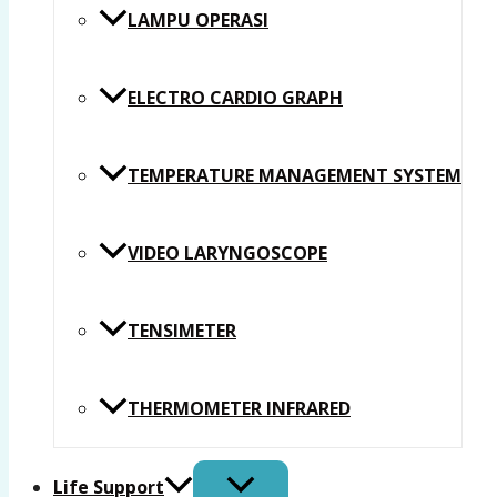
LAMPU OPERASI
ELECTRO CARDIO GRAPH
TEMPERATURE MANAGEMENT SYSTEM
VIDEO LARYNGOSCOPE
TENSIMETER
THERMOMETER INFRARED
Life Support