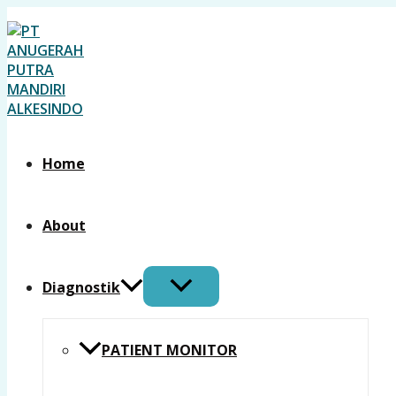
MENU
MENU
MENU
Skip
TOGGLE
TOGGLE
TOGGLE
to
content
Home
About
Diagnostik
PATIENT MONITOR