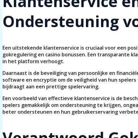
Klantenservice e
Ondersteuning vo
Een uitstekende klantenservice is cruciaal voor een po
gokregulering en casino bonussen. Een transparante kl
in het platform verhoogt.
Daarnaast is de beveiliging van persoonlijke en finan
software en encryptie om de veiligheid van hun speler
bijdraagt aan een prettige spelervaring.
Een voorbeeld van effectieve klantenservice is de besch
spelers gemakkelijk om ondersteuning te krijgen, ongea
beter ondersteunen en hun gebruikerservaring verbet
Verantwoord Gok