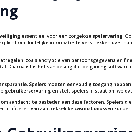
ing
veiliging
essentieel voor een zorgeloze
spelervaring
. Go
erplicht om duidelijke informatie te verstrekken over hu
aatregelen, zoals encryptie van persoonsgegevens en finan
tal. Daarnaast is het van belang dat de gaming software 
ansparantie. Spelers moeten eenvoudig toegang hebben to
eve
gebruikerservaring
en stelt spelers in staat om welo
jk om aandacht te besteden aan deze factoren. Spelers die
er profiteren van aantrekkelijke
casino bonussen
zonder 