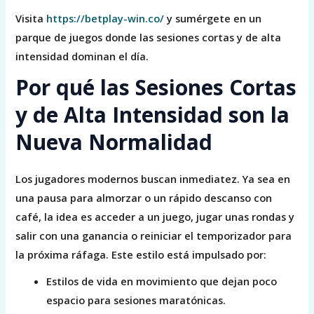
Visita
https://betplay-win.co/
y sumérgete en un
parque de juegos donde las sesiones cortas y de alta
intensidad dominan el día.
Por qué las Sesiones Cortas
y de Alta Intensidad son la
Nueva Normalidad
Los jugadores modernos buscan inmediatez. Ya sea en
una pausa para almorzar o un rápido descanso con
café, la idea es acceder a un juego, jugar unas rondas y
salir con una ganancia o reiniciar el temporizador para
la próxima ráfaga. Este estilo está impulsado por:
Estilos de vida en movimiento que dejan poco
espacio para sesiones maratónicas.