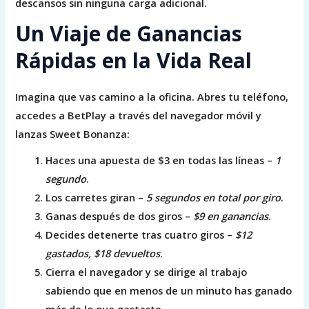
descansos sin ninguna carga adicional.
Un Viaje de Ganancias
Rápidas en la Vida Real
Imagina que vas camino a la oficina. Abres tu teléfono,
accedes a BetPlay a través del navegador móvil y
lanzas Sweet Bonanza:
Haces una apuesta de $3 en todas las líneas –
1
segundo
.
Los carretes giran –
5 segundos en total por giro
.
Ganas después de dos giros –
$9 en ganancias
.
Decides detenerte tras cuatro giros –
$12
gastados, $18 devueltos
.
Cierra el navegador y se dirige al trabajo
sabiendo que en menos de un minuto has ganado