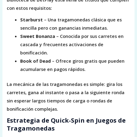
con estos requisitos:
Starburst
– Una tragamonedas clásica que es
sencilla pero con ganancias inmediatas.
Sweet Bonanza
– Conocida por sus carretes en
cascada y frecuentes activaciones de
bonificación.
Book of Dead
– Ofrece giros gratis que pueden
acumularse en pagos rápidos.
La mecánica de las tragamonedas es simple: gira los
carretes, gana al instante o pasa a la siguiente ronda
sin esperar largos tiempos de carga o rondas de
bonificación complejas.
Estrategia de Quick‑Spin en Juegos de
Tragamonedas