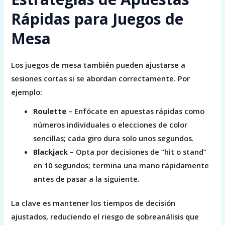
Rápidas para Juegos de
Mesa
Los juegos de mesa también pueden ajustarse a
sesiones cortas si se abordan correctamente. Por
ejemplo:
Roulette
– Enfócate en apuestas rápidas como
números individuales o elecciones de color
sencillas; cada giro dura solo unos segundos.
Blackjack
– Opta por decisiones de “hit o stand”
en 10 segundos; termina una mano rápidamente
antes de pasar a la siguiente.
La clave es mantener los tiempos de decisión
ajustados, reduciendo el riesgo de sobreanálisis que