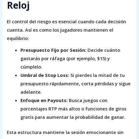
Reloj
El control del riesgo es esencial cuando cada decisión
cuenta. Así es como los jugadores mantienen el
equilibrio:
Presupuesto Fijo por Sesión:
Decide cuánto
gastarás por ráfaga (por ejemplo, $15) y
cúmplelo.
Umbral de Stop Loss:
Si pierdes la mitad de tu
presupuesto rápidamente, corta pérdidas y sigue
adelante.
Enfoque en Payouts:
Busca juegos con
porcentajes RTP más altos o funciones de giros
gratis para aumentar la probabilidad de ganar.
Esta estructura mantiene la sesión emocionante sin