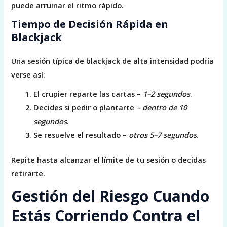
puede arruinar el ritmo rápido.
Tiempo de Decisión Rápida en
Blackjack
Una sesión típica de blackjack de alta intensidad podría
verse así:
El crupier reparte las cartas –
1–2 segundos
.
Decides si pedir o plantarte –
dentro de 10
segundos
.
Se resuelve el resultado –
otros 5–7 segundos
.
Repite hasta alcanzar el límite de tu sesión o decidas
retirarte.
Gestión del Riesgo Cuando
Estás Corriendo Contra el