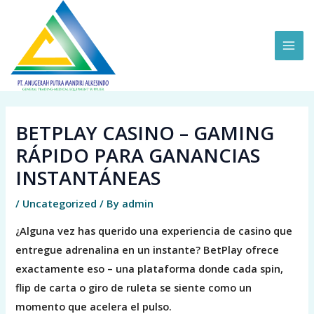
Skip
MAI
to
ME
content
BETPLAY CASINO – GAMING
RÁPIDO PARA GANANCIAS
INSTANTÁNEAS
/
Uncategorized
/ By
admin
¿Alguna vez has querido una experiencia de casino que
entregue adrenalina en un instante? BetPlay ofrece
exactamente eso – una plataforma donde cada spin,
flip de carta o giro de ruleta se siente como un
momento que acelera el pulso.