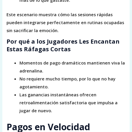
más de lo que gastaste.
Este escenario muestra cómo las sesiones rápidas
pueden integrarse perfectamente en rutinas ocupadas
sin sacrificar la emoción.
Por qué a los Jugadores Les Encantan
Estas Ráfagas Cortas
Momentos de pago dramáticos mantienen viva la
adrenalina.
No requiere mucho tiempo, por lo que no hay
agotamiento.
Las ganancias instantáneas ofrecen
retroalimentación satisfactoria que impulsa a
jugar de nuevo.
Pagos en Velocidad