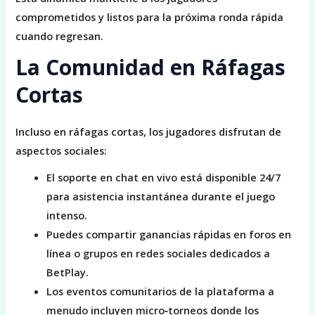
comprometidos y listos para la próxima ronda rápida
cuando regresan.
La Comunidad en Ráfagas
Cortas
Incluso en ráfagas cortas, los jugadores disfrutan de
aspectos sociales:
El soporte en chat en vivo está disponible 24/7
para asistencia instantánea durante el juego
intenso.
Puedes compartir ganancias rápidas en foros en
línea o grupos en redes sociales dedicados a
BetPlay.
Los eventos comunitarios de la plataforma a
menudo incluyen micro‑torneos donde los