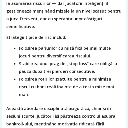
la asumarea riscurilor — dar jucătorii inteligenți îl
gestionează menținând mizele la un nivel scăzut pentru
a juca frecvent, dar cu speranța unor câștiguri
semnificative.
Strategii tipice de risc includ:
Folosirea pariurilor cu miză fixă pe mai multe
jocuri pentru diversificarea riscului.
Stabilirea unui prag de „stop‑loss” care obligă la
pauză după trei pierderi consecutive.
Folosirea rotirilor gratuite pentru a minimiza
riscul cu bani reali înainte de a testa mize mai
mari.
Această abordare disciplinată asigură că, chiar și în
sesiuni scurte, jucătorii își păstrează controlul asupra
bankroll-ului, menținând motivația ridicată fără