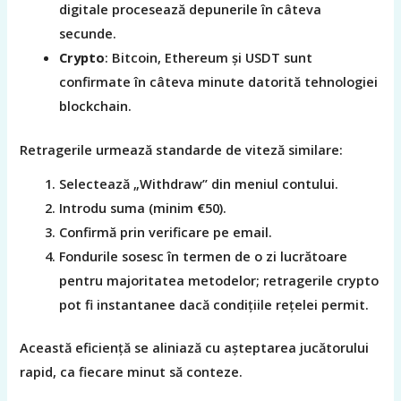
digitale procesează depunerile în câteva
secunde.
Crypto
: Bitcoin, Ethereum și USDT sunt
confirmate în câteva minute datorită tehnologiei
blockchain.
Retragerile urmează standarde de viteză similare:
Selectează „Withdraw” din meniul contului.
Introdu suma (minim €50).
Confirmă prin verificare pe email.
Fondurile sosesc în termen de o zi lucrătoare
pentru majoritatea metodelor; retragerile crypto
pot fi instantanee dacă condițiile rețelei permit.
Această eficiență se aliniază cu așteptarea jucătorului
rapid, ca fiecare minut să conteze.