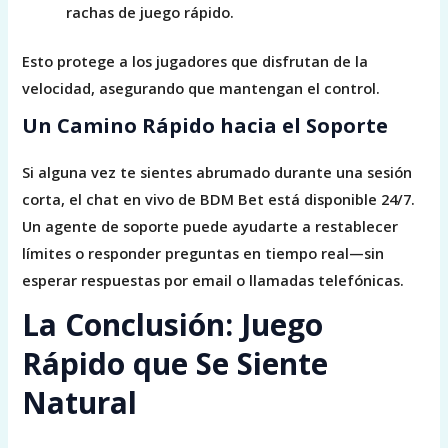
rachas de juego rápido.
Esto protege a los jugadores que disfrutan de la
velocidad, asegurando que mantengan el control.
Un Camino Rápido hacia el Soporte
Si alguna vez te sientes abrumado durante una sesión
corta, el chat en vivo de BDM Bet está disponible 24/7.
Un agente de soporte puede ayudarte a restablecer
límites o responder preguntas en tiempo real—sin
esperar respuestas por email o llamadas telefónicas.
La Conclusión: Juego
Rápido que Se Siente
Natural