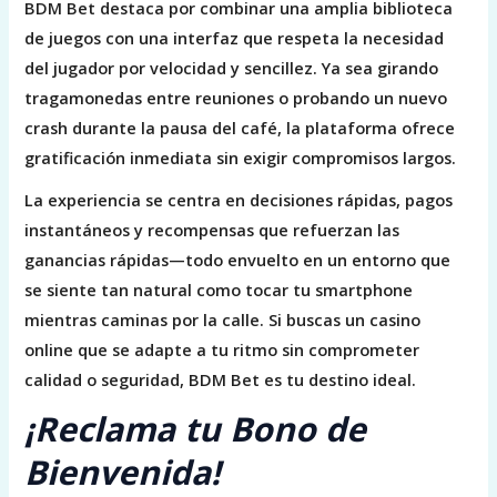
BDM Bet destaca por combinar una amplia biblioteca
de juegos con una interfaz que respeta la necesidad
del jugador por velocidad y sencillez. Ya sea girando
tragamonedas entre reuniones o probando un nuevo
crash durante la pausa del café, la plataforma ofrece
gratificación inmediata sin exigir compromisos largos.
La experiencia se centra en decisiones rápidas, pagos
instantáneos y recompensas que refuerzan las
ganancias rápidas—todo envuelto en un entorno que
se siente tan natural como tocar tu smartphone
mientras caminas por la calle. Si buscas un casino
online que se adapte a tu ritmo sin comprometer
calidad o seguridad, BDM Bet es tu destino ideal.
¡Reclama tu Bono de
Bienvenida!