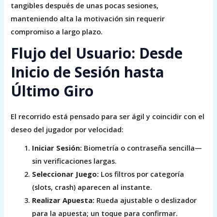
tangibles después de unas pocas sesiones,
manteniendo alta la motivación sin requerir
compromiso a largo plazo.
Flujo del Usuario: Desde
Inicio de Sesión hasta
Último Giro
El recorrido está pensado para ser ágil y coincidir con el
deseo del jugador por velocidad:
Iniciar Sesión:
Biometría o contraseña sencilla—
sin verificaciones largas.
Seleccionar Juego:
Los filtros por categoría
(slots, crash) aparecen al instante.
Realizar Apuesta:
Rueda ajustable o deslizador
para la apuesta; un toque para confirmar.