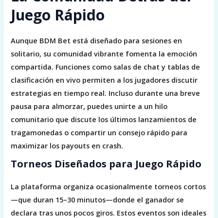
Juego Rápido
Aunque BDM Bet está diseñado para sesiones en
solitario, su comunidad vibrante fomenta la emoción
compartida. Funciones como salas de chat y tablas de
clasificación en vivo permiten a los jugadores discutir
estrategias en tiempo real. Incluso durante una breve
pausa para almorzar, puedes unirte a un hilo
comunitario que discute los últimos lanzamientos de
tragamonedas o compartir un consejo rápido para
maximizar los payouts en crash.
Torneos Diseñados para Juego Rápido
La plataforma organiza ocasionalmente torneos cortos
—que duran 15–30 minutos—donde el ganador se
declara tras unos pocos giros. Estos eventos son ideales