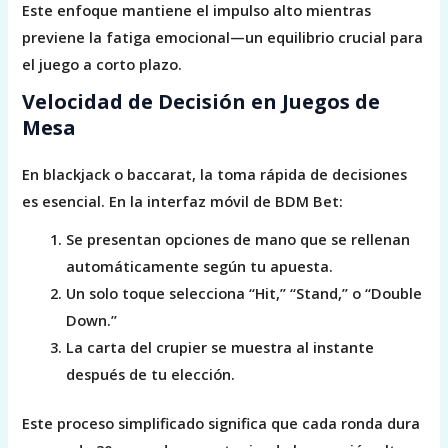
Este enfoque mantiene el impulso alto mientras
previene la fatiga emocional—un equilibrio crucial para
el juego a corto plazo.
Velocidad de Decisión en Juegos de
Mesa
En blackjack o baccarat, la toma rápida de decisiones
es esencial. En la interfaz móvil de BDM Bet:
Se presentan opciones de mano que se rellenan
automáticamente según tu apuesta.
Un solo toque selecciona “Hit,” “Stand,” o “Double
Down.”
La carta del crupier se muestra al instante
después de tu elección.
Este proceso simplificado significa que cada ronda dura