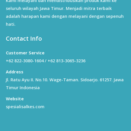
Kami melayani dan mendistribusikan produk kami ke
seluruh wilayah Jawa Timur. Menjadi mitra terbaik
adalah harapan kami dengan melayani dengan sepenuh
hati.
Contact Info
Customer Service
+62 822-3080-1604 / +62 813-3065-3236
Address
Jl. Ratu Ayu II. No.10. Wage-Taman. Sidoarjo. 61257. Jawa
Timur Indonesia
Website
spesialisalkes.com