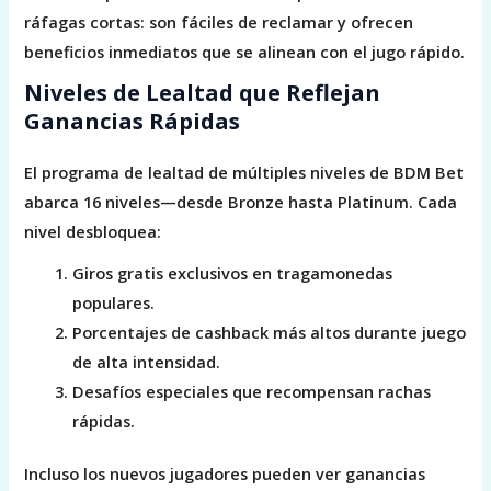
ráfagas cortas: son fáciles de reclamar y ofrecen
beneficios inmediatos que se alinean con el jugo rápido.
Niveles de Lealtad que Reflejan
Ganancias Rápidas
El programa de lealtad de múltiples niveles de BDM Bet
abarca 16 niveles—desde Bronze hasta Platinum. Cada
nivel desbloquea:
Giros gratis exclusivos en tragamonedas
populares.
Porcentajes de cashback más altos durante juego
de alta intensidad.
Desafíos especiales que recompensan rachas
rápidas.
Incluso los nuevos jugadores pueden ver ganancias