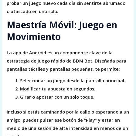
probar un juego nuevo cada día sin sentirte abrumado
o atascado en uno solo.
Maestría Móvil: Juego en
Movimiento
La app de Android es un componente clave de la
estrategia de juego rápido de BDM Bet. Diseñada para
pantallas táctiles y pantallas pequeñas, te permite:
Seleccionar un juego desde la pantalla principal.
Modificar tu apuesta en segundos.
Girar o apostar con un solo toque.
Incluso si estás caminando por la calle o esperando a un
amigo, puedes pulsar ese botón de “Play” y estar en
medio de una sesión de alta intensidad en menos de un