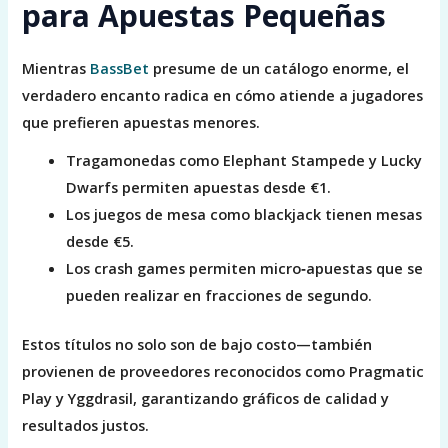
para Apuestas Pequeñas
Mientras
BassBet
presume de un catálogo enorme, el
verdadero encanto radica en cómo atiende a jugadores
que prefieren apuestas menores.
Tragamonedas como Elephant Stampede y Lucky
Dwarfs permiten apuestas desde €1.
Los juegos de mesa como blackjack tienen mesas
desde €5.
Los crash games permiten micro‑apuestas que se
pueden realizar en fracciones de segundo.
Estos títulos no solo son de bajo costo—también
provienen de proveedores reconocidos como Pragmatic
Play y Yggdrasil, garantizando gráficos de calidad y
resultados justos.