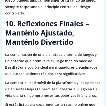
juego, puedes ampliar lentamente tu rango de juego,
siempre respetando el principio central del riesgo
controlado.
10. Reflexiones Finales –
Manténlo Ajustado,
Manténlo Divertido
La combinación de una biblioteca enorme de juegos y
un entorno que promueve el juego medido hace de
BassBet una opción ideal para jugadores disciplinados
que buscan sesiones rápidas pero significativas.
La compatibilidad móvil de la plataforma y las opciones
de apuestas bajas te permiten integrar el juego en tu
vida diaria sin comprometer tus objetivos financieros.
Si estás listo para experimentar un casino online que