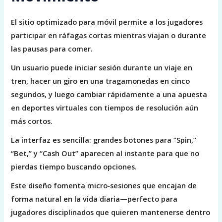
El sitio optimizado para móvil permite a los jugadores
participar en ráfagas cortas mientras viajan o durante
las pausas para comer.
Un usuario puede iniciar sesión durante un viaje en
tren, hacer un giro en una tragamonedas en cinco
segundos, y luego cambiar rápidamente a una apuesta
en deportes virtuales con tiempos de resolución aún
más cortos.
La interfaz es sencilla: grandes botones para “Spin,”
“Bet,” y “Cash Out” aparecen al instante para que no
pierdas tiempo buscando opciones.
Este diseño fomenta micro‑sesiones que encajan de
forma natural en la vida diaria—perfecto para
jugadores disciplinados que quieren mantenerse dentro