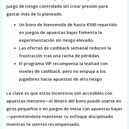
juego de riesgo controlado sin crear presión para
gastar más de lo planeado.
Un bono de bienvenida de hasta €500 repartido
en juegos de apuestas bajas fomenta la
experimentación sin riesgo elevado.
Las ofertas de cashback semanal reducen la
frustración tras una racha de pérdidas.
El programa VIP recompensa la lealtad con
niveles de cashback, pero no empuja a los
jugadores hacia apuestas de alto riesgo.
La clave es que estos incentivos son accesibles con
apuestas menores—el dinero del bono puede usarse en
giros pequeños o en juegos de mesa con apuestas bajas
—permitiéndote mantener tu enfoque disciplinado
mientras te sientes recompensado.