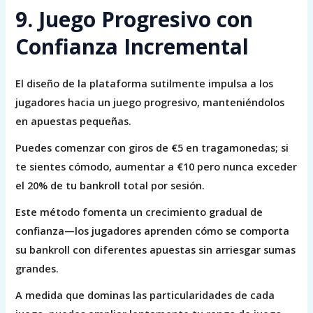
9. Juego Progresivo con
Confianza Incremental
El diseño de la plataforma sutilmente impulsa a los
jugadores hacia un juego progresivo, manteniéndolos
en apuestas pequeñas.
Puedes comenzar con giros de €5 en tragamonedas; si
te sientes cómodo, aumentar a €10 pero nunca exceder
el 20% de tu bankroll total por sesión.
Este método fomenta un crecimiento gradual de
confianza—los jugadores aprenden cómo se comporta
su bankroll con diferentes apuestas sin arriesgar sumas
grandes.
A medida que dominas las particularidades de cada