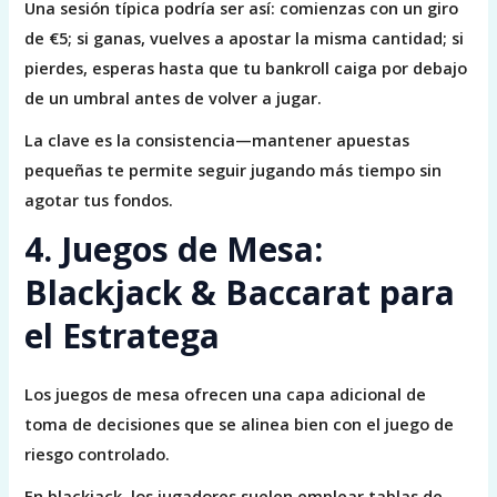
Una sesión típica podría ser así: comienzas con un giro
de €5; si ganas, vuelves a apostar la misma cantidad; si
pierdes, esperas hasta que tu bankroll caiga por debajo
de un umbral antes de volver a jugar.
La clave es la consistencia—mantener apuestas
pequeñas te permite seguir jugando más tiempo sin
agotar tus fondos.
4. Juegos de Mesa:
Blackjack & Baccarat para
el Estratega
Los juegos de mesa ofrecen una capa adicional de
toma de decisiones que se alinea bien con el juego de
riesgo controlado.
En blackjack, los jugadores suelen emplear tablas de