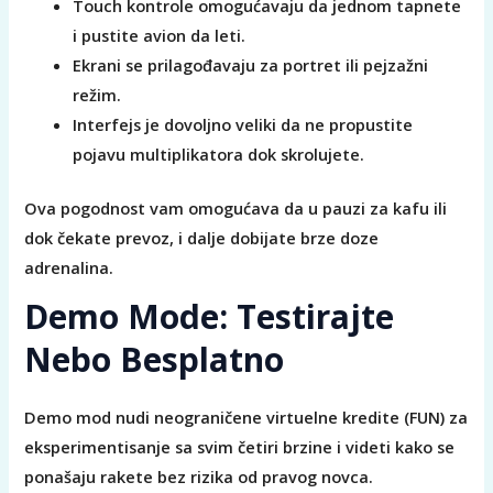
Touch kontrole omogućavaju da jednom tapnete
i pustite avion da leti.
Ekrani se prilagođavaju za portret ili pejzažni
režim.
Interfejs je dovoljno veliki da ne propustite
pojavu multiplikatora dok skrolujete.
Ova pogodnost vam omogućava da u pauzi za kafu ili
dok čekate prevoz, i dalje dobijate brze doze
adrenalina.
Demo Mode: Testirajte
Nebo Besplatno
Demo mod nudi neograničene virtuelne kredite (FUN) za
eksperimentisanje sa svim četiri brzine i videti kako se
ponašaju rakete bez rizika od pravog novca.