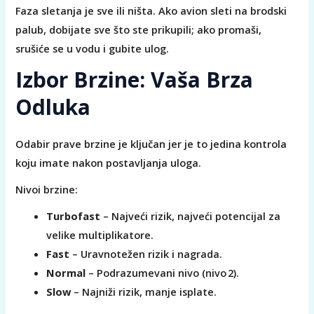
Faza sletanja je sve ili ništa. Ako avion sleti na brodski
palub, dobijate sve što ste prikupili; ako promaši,
srušiće se u vodu i gubite ulog.
Izbor Brzine: Vaša Brza
Odluka
Odabir prave brzine je ključan jer je to jedina kontrola
koju imate nakon postavljanja uloga.
Nivoi brzine:
Turbofast
– Najveći rizik, najveći potencijal za
velike multiplikatore.
Fast
– Uravnotežen rizik i nagrada.
Normal
– Podrazumevani nivo (nivo 2).
Slow
– Najniži rizik, manje isplate.