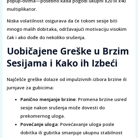
popup‑ovima—posebno kada pogodi ukupni x20 ili x40
multiplikator.
Niska volatilnost osigurava da će tokom sesije biti
mnogo malih dobitaka, održavajući motivaciju visokim
čak i ako dođe do nekoliko srušenja.
Uobičajene Greške u Brzim
Sesijama i Kako ih Izbeći
Najčešće greške dolaze od impulzivnih izbora brzine ili
jurnjave za gubicima:
Panično menjanje brzine
: Promena brzine usred
sesije nakon srušenja može dovesti do
prekomernog uloga.
Povećanje uloga
: Povećavanje uloga posle
dobitka ili gubitka smanjuje ukupnu stabilnost