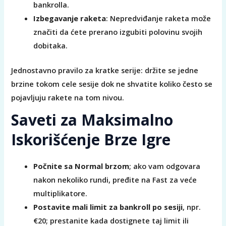
bankrolla.
Izbegavanje raketa
: Nepredviđanje raketa može
značiti da ćete prerano izgubiti polovinu svojih
dobitaka.
Jednostavno pravilo za kratke serije: držite se jedne
brzine tokom cele sesije dok ne shvatite koliko često se
pojavljuju rakete na tom nivou.
Saveti za Maksimalno
Iskorišćenje Brze Igrе
Počnite sa Normal brzom
; ako vam odgovara
nakon nekoliko rundi, pređite na Fast za veće
multiplikatore.
Postavite mali limit za bankroll po sesiji
, npr.
€20; prestanite kada dostignete taj limit ili