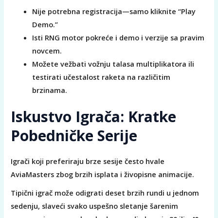
Nije potrebna registracija—samo kliknite “Play
Demo.”
Isti RNG motor pokreće i demo i verzije sa pravim
novcem.
Možete vežbati vožnju talasa multiplikatora ili
testirati učestalost raketa na različitim
brzinama.
Iskustvo Igrača: Kratke
Pobedničke Serije
Igrači koji preferiraju brze sesije često hvale
AviaMasters zbog brzih isplata i živopisne animacije.
Tipični igrač može odigrati deset brzih rundi u jednom
sedenju, slaveći svako uspešno sletanje šarenim