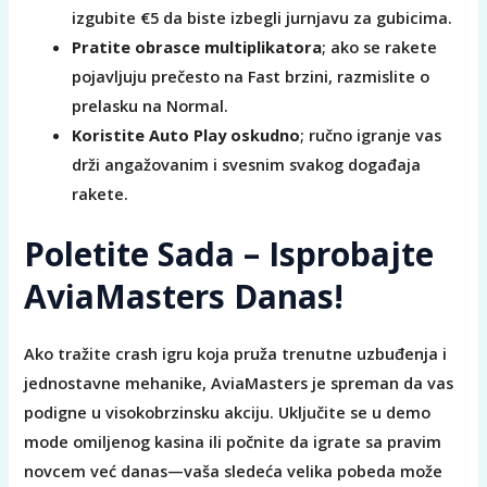
izgubite €5 da biste izbegli jurnjavu za gubicima.
Pratite obrasce multiplikatora
; ako se rakete
pojavljuju prečesto na Fast brzini, razmislite o
prelasku na Normal.
Koristite Auto Play oskudno
; ručno igranje vas
drži angažovanim i svesnim svakog događaja
rakete.
Poletite Sada – Isprobajte
AviaMasters Danas!
Ako tražite crash igru koja pruža trenutne uzbuđenja i
jednostavne mehanike, AviaMasters je spreman da vas
podigne u visokobrzinsku akciju. Uključite se u demo
mode omiljenog kasina ili počnite da igrate sa pravim
novcem već danas—vaša sledeća velika pobeda može