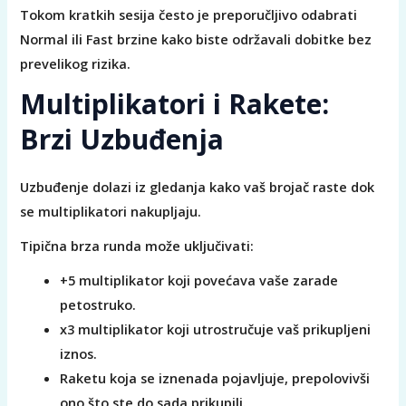
Tokom kratkih sesija često je preporučljivo odabrati
Normal ili Fast brzine kako biste održavali dobitke bez
prevelikog rizika.
Multiplikatori i Rakete:
Brzi Uzbuđenja
Uzbuđenje dolazi iz gledanja kako vaš brojač raste dok
se multiplikatori nakupljaju.
Tipična brza runda može uključivati:
+5 multiplikator koji povećava vaše zarade
petostruko.
x3 multiplikator koji utrostručuje vaš prikupljeni
iznos.
Raketu koja se iznenada pojavljuje, prepolovivši
ono što ste do sada prikupili.