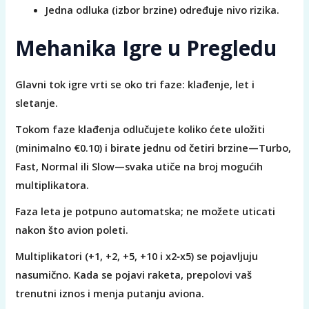
Jedna odluka (izbor brzine) određuje nivo rizika.
Mehanika Igre u Pregledu
Glavni tok igre vrti se oko tri faze: klađenje, let i
sletanje.
Tokom faze klađenja odlučujete koliko ćete uložiti
(minimalno €0.10) i birate jednu od četiri brzine—Turbo,
Fast, Normal ili Slow—svaka utiče na broj mogućih
multiplikatora.
Faza leta je potpuno automatska; ne možete uticati
nakon što avion poleti.
Multiplikatori (+1, +2, +5, +10 i x2‑x5) se pojavljuju
nasumično. Kada se pojavi raketa, prepolovi vaš
trenutni iznos i menja putanju aviona.