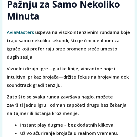
Pažnju za Samo Nekoliko
Minuta
AviaMasters
uspeva na visokointenzivnim rundama koje
traju samo nekoliko sekundi, što je čini idealnom za
igrače koji preferiraju brze promene sreće umesto
dugih sesija.
Vizuelni dizajn igre—glatke linije, vibrantne boje i
intuitivni prikaz brojača—držite fokus na brojevima dok
soundtrack gradi tenziju.
Zato što se svaka runda završava naglo, možete
završiti jednu igru i odmah započeti drugu bez čekanja
na tajmer ili listanja kroz menije.
Instant play dugme – bez dodatnih klikova.
Uživo ažuriranje brojača u realnom vremenu.