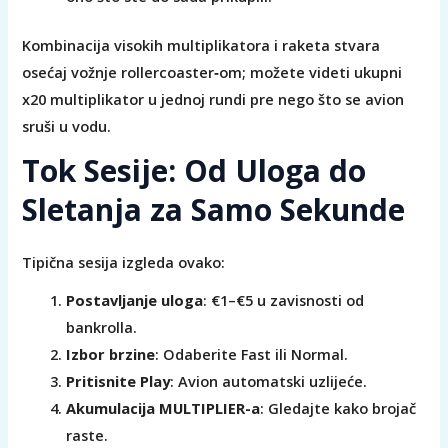
Kombinacija visokih multiplikatora i raketa stvara
osećaj vožnje rollercoaster‑om; možete videti ukupni
x20 multiplikator u jednoj rundi pre nego što se avion
sruši u vodu.
Tok Sesije: Od Uloga do
Sletanja za Samo Sekunde
Tipična sesija izgleda ovako:
Postavljanje uloga
: €1–€5 u zavisnosti od
bankrolla.
Izbor brzine
: Odaberite Fast ili Normal.
Pritisnite Play
: Avion automatski uzlijeće.
Akumulacija MULTIPLIER-a
: Gledajte kako brojač
raste.