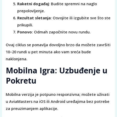
Raketni događaj
: Budite spremni na naglo
prepolovljenje.
Rezultat sletanja
: Osvojite ili izgubite sve što ste
prikupili.
Ponovo
: Odmah započnite novu rundu.
Ovaj ciklus se ponavlja dovoljno brzo da možete završiti
10–20 rundi u pet minuta ako vam sreća bude
naklonjena.
Mobilna Igra: Uzbuđenje u
Pokretu
Mobilna verzija je potpuno responzivna; možete uživati
u AviaMasters na iOS ili Android uređajima bez potrebe
za preuzimanjem aplikacije.