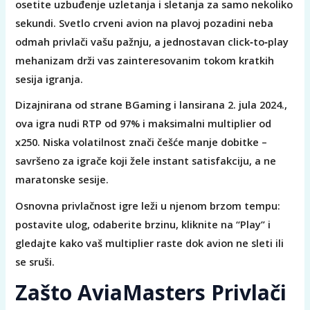
osetite uzbuđenje uzletanja i sletanja za samo nekoliko
sekundi. Svetlo crveni avion na plavoj pozadini neba
odmah privlači vašu pažnju, a jednostavan click‑to‑play
mehanizam drži vas zainteresovanim tokom kratkih
sesija igranja.
Dizajnirana od strane BGaming i lansirana 2. jula 2024.,
ova igra nudi RTP od 97% i maksimalni multiplier od
x250. Niska volatilnost znači češće manje dobitke –
savršeno za igrače koji žele instant satisfakciju, a ne
maratonske sesije.
Osnovna privlačnost igre leži u njenom brzom tempu:
postavite ulog, odaberite brzinu, kliknite na “Play” i
gledajte kako vaš multiplier raste dok avion ne sleti ili
se sruši.
Zašto AviaMasters Privlači