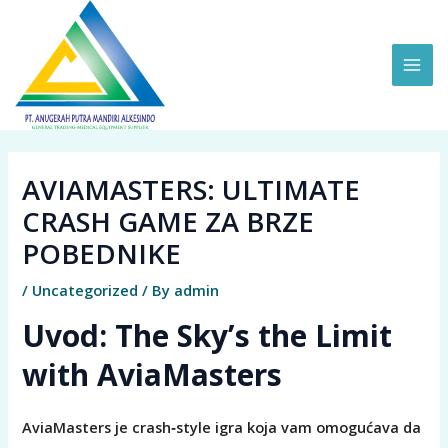
Skip
MAI
to
ME
content
AVIAMASTERS: ULTIMATE
CRASH GAME ZA BRZE
POBEDNIKE
/
Uncategorized
/ By
admin
Uvod: The Sky’s the Limit
with AviaMasters
AviaMasters je crash‑style igra koja vam omogućava da