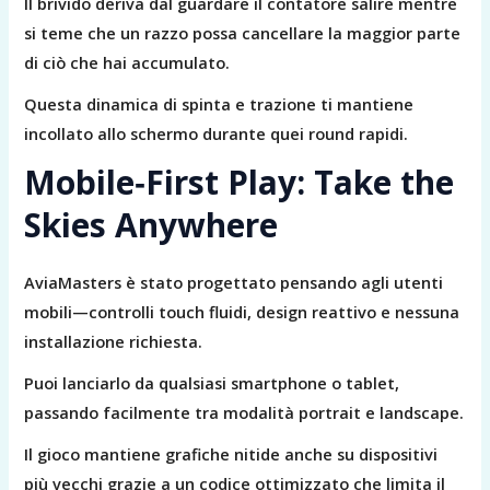
Il brivido deriva dal guardare il contatore salire mentre
si teme che un razzo possa cancellare la maggior parte
di ciò che hai accumulato.
Questa dinamica di spinta e trazione ti mantiene
incollato allo schermo durante quei round rapidi.
Mobile‑First Play: Take the
Skies Anywhere
AviaMasters è stato progettato pensando agli utenti
mobili—controlli touch fluidi, design reattivo e nessuna
installazione richiesta.
Puoi lanciarlo da qualsiasi smartphone o tablet,
passando facilmente tra modalità portrait e landscape.
Il gioco mantiene grafiche nitide anche su dispositivi
più vecchi grazie a un codice ottimizzato che limita il