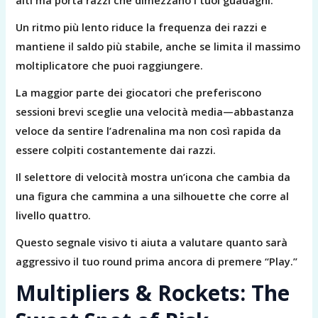
alti ma porta razzi che dimezzano i tuoi guadagni.
Un ritmo più lento riduce la frequenza dei razzi e
mantiene il saldo più stabile, anche se limita il massimo
moltiplicatore che puoi raggiungere.
La maggior parte dei giocatori che preferiscono
sessioni brevi sceglie una velocità media—abbastanza
veloce da sentire l’adrenalina ma non così rapida da
essere colpiti costantemente dai razzi.
Il selettore di velocità mostra un’icona che cambia da
una figura che cammina a una silhouette che corre al
livello quattro.
Questo segnale visivo ti aiuta a valutare quanto sarà
aggressivo il tuo round prima ancora di premere “Play.”
Multipliers & Rockets: The