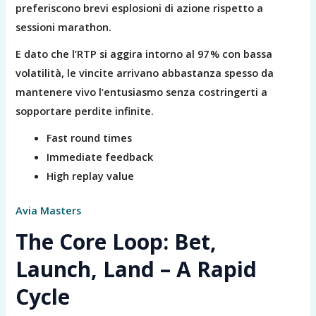
preferiscono brevi esplosioni di azione rispetto a
sessioni marathon.
E dato che l’RTP si aggira intorno al 97 % con bassa
volatilità, le vincite arrivano abbastanza spesso da
mantenere vivo l’entusiasmo senza costringerti a
sopportare perdite infinite.
Fast round times
Immediate feedback
High replay value
Avia Masters
The Core Loop: Bet,
Launch, Land – A Rapid
Cycle