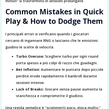
minuti” si trasformino in sessioni prolungate.
Common Mistakes in Quick
Play & How to Dodge Them
I principali errori si verificano quando i giocatori
cercano di ingannare RNG o lasciano che le emozioni
guidino le scelte di velocità.
Turbo Overuse:
Scegliere turbo per ogni round
porta spesso a più colpi di razzo che guadagni.
Bet Inflation:
Aumentare le puntate dopo piccole
perdite erode rapidamente il bankroll durante
sessioni intense.
Lack of Breaks:
Giocare senza pause aumenta la
stanchezza e compromette il giudizio.
Una regola semplice è “scommetti poco, gioca molto.”