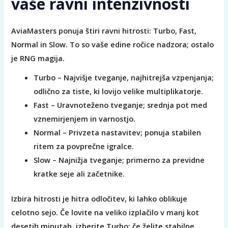
vaše ravni intenzivnosti
AviaMasters ponuja štiri ravni hitrosti: Turbo, Fast,
Normal in Slow. To so vaše edine ročice nadzora; ostalo
je RNG magija.
Turbo – Najvišje tveganje, najhitrejša vzpenjanja;
odlično za tiste, ki lovijo velike multiplikatorje.
Fast – Uravnoteženo tveganje; srednja pot med
vznemirjenjem in varnostjo.
Normal – Privzeta nastavitev; ponuja stabilen
ritem za povprečne igralce.
Slow – Najnižja tveganje; primerno za previdne
kratke seje ali začetnike.
Izbira hitrosti je hitra odločitev, ki lahko oblikuje
celotno sejo. Če lovite na veliko izplačilo v manj kot
desetih minutah, izberite Turbo; če želite stabilne