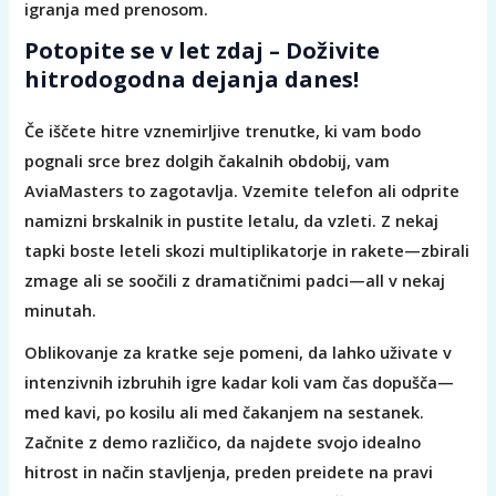
igranja med prenosom.
Potopite se v let zdaj – Doživite
hitrodogodna dejanja danes!
Če iščete hitre vznemirljive trenutke, ki vam bodo
pognali srce brez dolgih čakalnih obdobij, vam
AviaMasters to zagotavlja. Vzemite telefon ali odprite
namizni brskalnik in pustite letalu, da vzleti. Z nekaj
tapki boste leteli skozi multiplikatorje in rakete—zbirali
zmage ali se soočili z dramatičnimi padci—all v nekaj
minutah.
Oblikovanje za kratke seje pomeni, da lahko uživate v
intenzivnih izbruhih igre kadar koli vam čas dopušča—
med kavi, po kosilu ali med čakanjem na sestanek.
Začnite z demo različico, da najdete svojo idealno
hitrost in način stavljenja, preden preidete na pravi