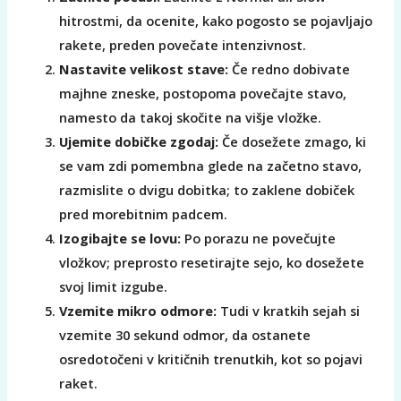
hitrostmi, da ocenite, kako pogosto se pojavljajo
rakete, preden povečate intenzivnost.
Nastavite velikost stave:
Če redno dobivate
majhne zneske, postopoma povečajte stavo,
namesto da takoj skočite na višje vložke.
Ujemite dobičke zgodaj:
Če dosežete zmago, ki
se vam zdi pomembna glede na začetno stavo,
razmislite o dvigu dobitka; to zaklene dobiček
pred morebitnim padcem.
Izogibajte se lovu:
Po porazu ne povečujte
vložkov; preprosto resetirajte sejo, ko dosežete
svoj limit izgube.
Vzemite mikro odmore:
Tudi v kratkih sejah si
vzemite 30 sekund odmor, da ostanete
osredotočeni v kritičnih trenutkih, kot so pojavi
raket.