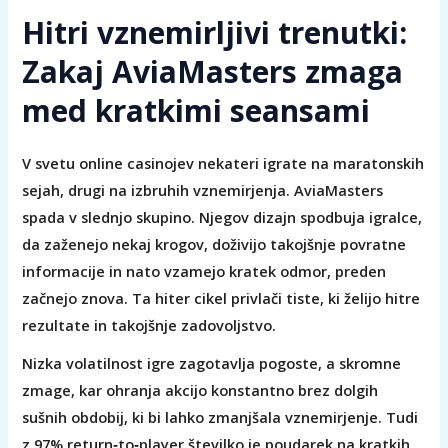
Hitri vznemirljivi trenutki:
Zakaj AviaMasters zmaga
med kratkimi seansami
V svetu online casinojev nekateri igrate na maratonskih
sejah, drugi na izbruhih vznemirjenja. AviaMasters
spada v slednjo skupino. Njegov dizajn spodbuja igralce,
da zaženejo nekaj krogov, doživijo takojšnje povratne
informacije in nato vzamejo kratek odmor, preden
začnejo znova. Ta hiter cikel privlači tiste, ki želijo hitre
rezultate in takojšnje zadovoljstvo.
Nizka volatilnost igre zagotavlja pogoste, a skromne
zmage, kar ohranja akcijo konstantno brez dolgih
sušnih obdobij, ki bi lahko zmanjšala vznemirjenje. Tudi
z 97% return‑to‑player številko je poudarek na kratkih