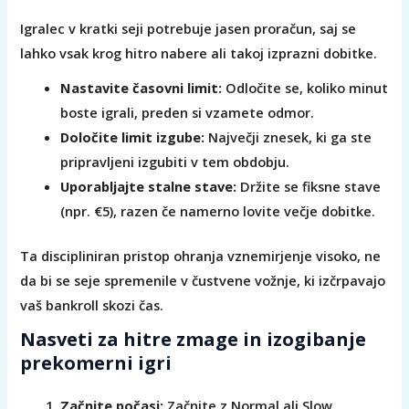
Igralec v kratki seji potrebuje jasen proračun, saj se
lahko vsak krog hitro nabere ali takoj izprazni dobitke.
Nastavite časovni limit:
Odločite se, koliko minut
boste igrali, preden si vzamete odmor.
Določite limit izgube:
Največji znesek, ki ga ste
pripravljeni izgubiti v tem obdobju.
Uporabljajte stalne stave:
Držite se fiksne stave
(npr. €5), razen če namerno lovite večje dobitke.
Ta discipliniran pristop ohranja vznemirjenje visoko, ne
da bi se seje spremenile v čustvene vožnje, ki izčrpavajo
vaš bankroll skozi čas.
Nasveti za hitre zmage in izogibanje
prekomerni igri
Začnite počasi:
Začnite z Normal ali Slow