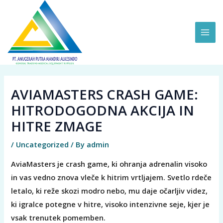
Skip
MAI
to
ME
content
AVIAMASTERS CRASH GAME:
HITRODOGODNA AKCIJA IN
HITRE ZMAGE
/
Uncategorized
/ By
admin
AviaMasters je crash game, ki ohranja adrenalin visoko
in vas vedno znova vleče k hitrim vrtljajem. Svetlo rdeče
letalo, ki reže skozi modro nebo, mu daje očarljiv videz,
ki igralce potegne v hitre, visoko intenzivne seje, kjer je
vsak trenutek pomemben.