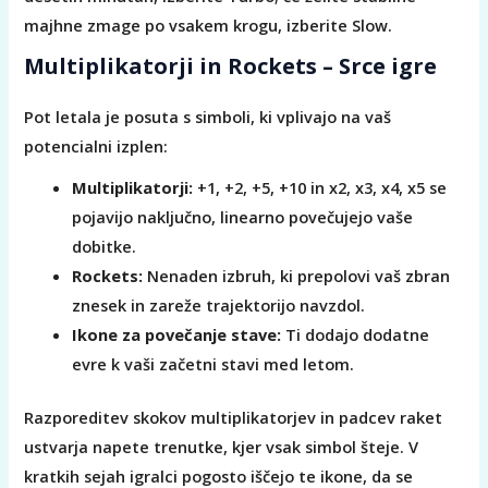
majhne zmage po vsakem krogu, izberite Slow.
Multiplikatorji in Rockets – Srce igre
Pot letala je posuta s simboli, ki vplivajo na vaš
potencialni izplen:
Multiplikatorji:
+1, +2, +5, +10 in x2, x3, x4, x5 se
pojavijo naključno, linearno povečujejo vaše
dobitke.
Rockets:
Nenaden izbruh, ki prepolovi vaš zbran
znesek in zareže trajektorijo navzdol.
Ikone za povečanje stave:
Ti dodajo dodatne
evre k vaši začetni stavi med letom.
Razporeditev skokov multiplikatorjev in padcev raket
ustvarja napete trenutke, kjer vsak simbol šteje. V
kratkih sejah igralci pogosto iščejo te ikone, da se