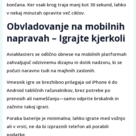
končana. Ker vsak krog traja manj kot 30 sekund, lahko
v nekaj minutah opravite več ciklov.
Obvladovanje na mobilnih
napravah – Igrajte kjerkoli
AviaMasters se odlično obnese na mobilnih platformah
zahvaljujoč odzivnemu dizajnu in dotik nadzoru, ki se
počuti naravno tudi na majhnih zaslonih.
Vmesnik igre se brezhibno prilagaja od iPhone 6 do
Android tabličnih računalnikov, brez potrebe po
prenosih ali nameščanju—samo odprite brskalnik in
začnite takoj igrati.
Poraba baterije je minimalna; lahko igrate med vožnjo
ali v vrsti, ne da bi izpraznili telefon ali porabili
podatke.