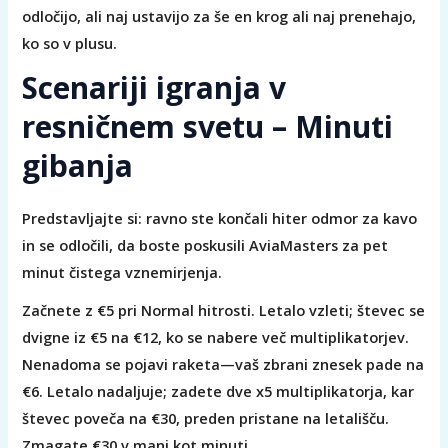
odločijo, ali naj ustavijo za še en krog ali naj prenehajo,
ko so v plusu.
Scenariji igranja v
resničnem svetu – Minuti
gibanja
Predstavljajte si: ravno ste končali hiter odmor za kavo
in se odločili, da boste poskusili AviaMasters za pet
minut čistega vznemirjenja.
Začnete z €5 pri Normal hitrosti. Letalo vzleti; števec se
dvigne iz €5 na €12, ko se nabere več multiplikatorjev.
Nenadoma se pojavi raketa—vaš zbrani znesek pade na
€6. Letalo nadaljuje; zadete dve x5 multiplikatorja, kar
števec poveča na €30, preden pristane na letališču.
Zmagate €30 v manj kot minuti.