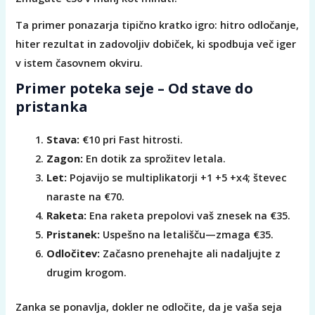
Ta primer ponazarja tipično kratko igro: hitro odločanje,
hiter rezultat in zadovoljiv dobiček, ki spodbuja več iger
v istem časovnem okviru.
Primer poteka seje – Od stave do
pristanka
Stava:
€10 pri Fast hitrosti.
Zagon:
En dotik za sprožitev letala.
Let:
Pojavijo se multiplikatorji +1 +5 +x4; števec
naraste na €70.
Raketa:
Ena raketa prepolovi vaš znesek na €35.
Pristanek:
Uspešno na letališču—zmaga €35.
Odločitev:
Začasno prenehajte ali nadaljujte z
drugim krogom.
Zanka se ponavlja, dokler ne odločite, da je vaša seja