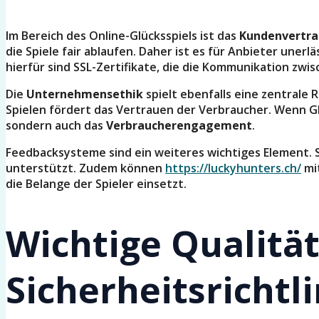
Im Bereich des Online-Glücksspiels ist das
Kundenvertr
die Spiele fair ablaufen. Daher ist es für Anbieter unerlä
hierfür sind SSL-Zertifikate, die die Kommunikation zwi
Die
Unternehmensethik
spielt ebenfalls eine zentrale
Spielen fördert das Vertrauen der Verbraucher. Wenn Glü
sondern auch das
Verbraucherengagement
.
Feedbacksysteme sind ein weiteres wichtiges Element. Sp
unterstützt. Zudem können
https://luckyhunters.ch/
mit
die Belange der Spieler einsetzt.
Wichtige Qualitä
Sicherheitsrichtl