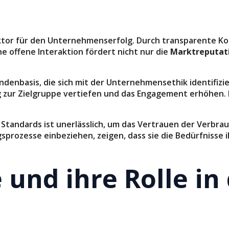
ktor für den Unternehmenserfolg. Durch transparente K
ne offene Interaktion fördert nicht nur die
Marktreputat
undenbasis, die sich mit der Unternehmensethik identifizi
g zur Zielgruppe vertiefen und das Engagement erhöhen.
Standards ist unerlässlich, um das Vertrauen der Verbra
prozesse einbeziehen, zeigen, dass sie die Bedürfnisse 
und ihre Rolle in