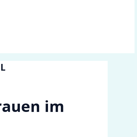
L
rauen im