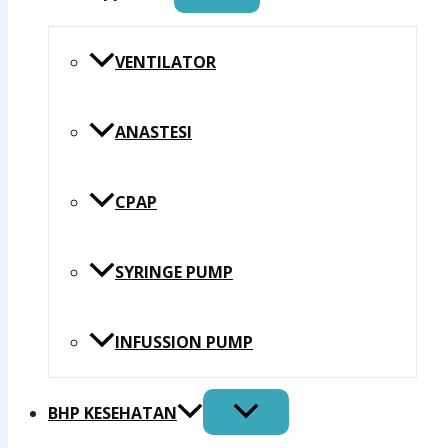
VENTILATOR
ANASTESI
CPAP
SYRINGE PUMP
INFUSSION PUMP
BHP KESEHATAN